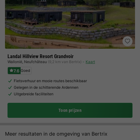
Landal Hillview Resort Grandvoir
Wallonië
,
Neufchâteau
(9,2 km van Bertrix)
Kaart
7.6
Goed
Fietsverhuur en mooie routes beschikbaar
Gelegen in de schitterende Ardennen
Uitgebreide faciliteiten
Toon prijzen
Meer resultaten in de omgeving van Bertrix