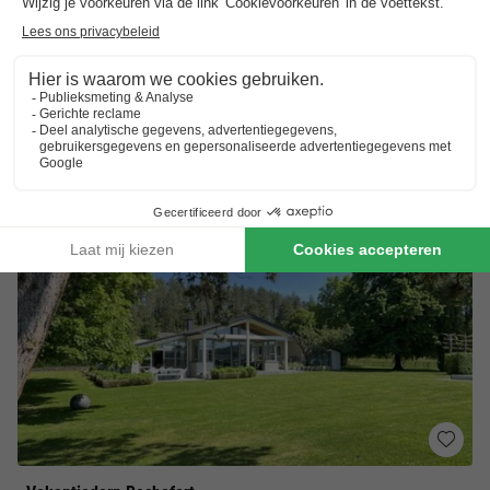
Camping La Roche
★★★★
Wallonië
,
La Roche En Ardenne
(43,1 km van Bertrix)
Kaart
6.5
Voldoende
Toon prijzen