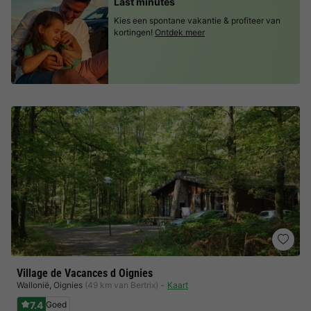
Last minutes
Kies een spontane vakantie & profiteer van
kortingen!
Ontdek meer
Village de Vacances d Oignies
Wallonië
,
Oignies
(49 km van Bertrix)
Kaart
7.4
Goed