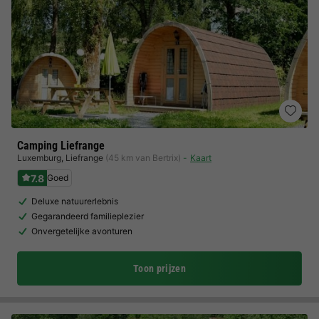
Camping Liefrange
Luxemburg
,
Liefrange
(45 km van Bertrix)
Kaart
7.8
Goed
Deluxe natuurerlebnis
Gegarandeerd familieplezier
Onvergetelijke avonturen
Toon prijzen