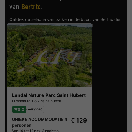
van
Bertrix
.
Ontdek de selectie van parken in de buurt van Bertrix die
door onze gasten als beste zijn beoordeeld
Landal Nature Parc Saint Hubert
Luxemburg
,
Poix-saint-hubert
8.0
Zeer goed
UNIEKE ACCOMMODATIE 4
€ 129
personen
Van 10 tot 12 nov, 2 nachten,