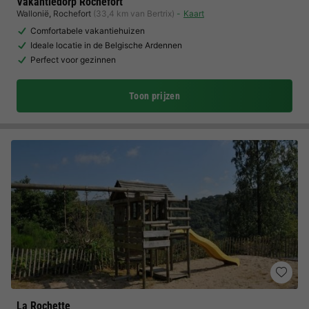
Vakantiedorp Rochefort
Wallonië
,
Rochefort
(33,4 km van Bertrix)
Kaart
Comfortabele vakantiehuizen
Ideale locatie in de Belgische Ardennen
Perfect voor gezinnen
Toon prijzen
La Rochette