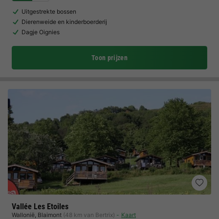
Uitgestrekte bossen
Dierenweide en kinderboerderij
Dagje Oignies
Toon prijzen
Vallée Les Etoiles
Wallonië
,
Blaimont
(48 km van Bertrix)
Kaart