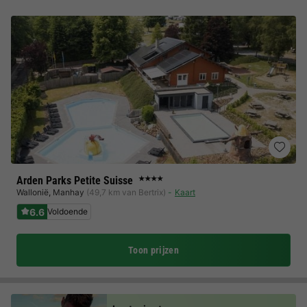
Arden Parks Petite Suisse
★★★★
Wallonië
,
Manhay
(49,7 km van Bertrix)
Kaart
6.6
Voldoende
Toon prijzen