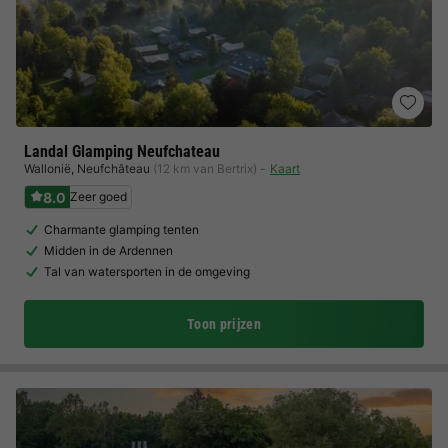
Landal Glamping Neufchateau
Wallonië
,
Neufchâteau
(12 km van Bertrix)
Kaart
8.0
Zeer goed
Charmante glamping tenten
Midden in de Ardennen
Tal van watersporten in de omgeving
Toon prijzen