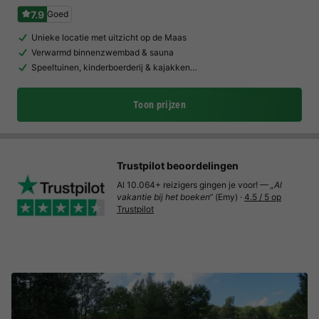
7.9
Goed
Unieke locatie met uitzicht op de Maas
Verwarmd binnenzwembad & sauna
Speeltuinen, kinderboerderij & kajakken…
Toon prijzen
Trustpilot beoordelingen
Al 10.064+ reizigers gingen je voor! —
„Al
vakantie bij het boeken“
(Emy) ·
4.5 / 5 op
Trustpilot