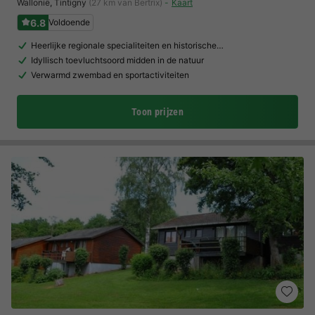
Wallonië
,
Tintigny
(27 km van Bertrix)
Kaart
6.8
Voldoende
Heerlijke regionale specialiteiten en historische…
Idyllisch toevluchtsoord midden in de natuur
Verwarmd zwembad en sportactiviteiten
Toon prijzen