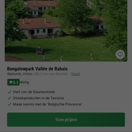
Bungalowpark Vallée de Rabais
Wallonië
,
Virton
(38,2 km van Bertrix)
Kaart
5.1
Matig
Hart van de Gaumestreek
Streekproducten in de Taverne
Maak kennis met de 'Belgische Provence'
Toon prijzen