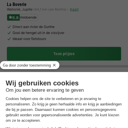
La Boverie
Wallonië
,
Jupille
(44,1 km van Bertrix)
Kaart
6.8
Voldoende
Direct aan rivier de Ourthe
Gooi de hengel uit in de visvijver
Ideaal voor fietstours
Toon prijzen