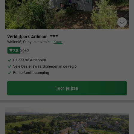
Verblijfpark Ardinam
★★★
Wallonië
,
Olloy-sur-viroin
Kaart
7.8
Goed
Beleef de Ardennen
Vele bezienswaardigheden in de regio
Echte familiecamping
Toon prijzen