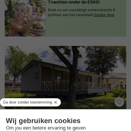
7 nachten onder de €500!
Boek nu een voordelige zomervakantie &
profiteer aan het zwembad!
Ontdek meer
Domaine Moulin d'Hotton
★★★
Wallonië
,
Hotton
Kaart
9.3
Uitstekend