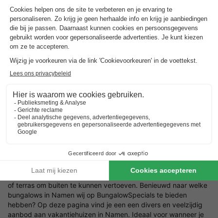
Gelegen in het idyllische dorpje Hotton
Ervaar de Belgische Ardennen
Bezoek de Grotten van Hotton
Toon prijzen
Kies jouw vakantiehuis in Namen
Verblijf in een vakantiehuisje in Namen naar keuze
Een vakantiehuis in Namen of bungalow is een recreatiewoning
dat men huurt om de vakantie door te brengen. Een
vakantiewoning beschikt over het algemeen over een
woonkamer, keuken, slaapkamer(s), een badkamer en een tuin
of terras om buiten te kunnen vertoeven. Benieuwd naar welke
bungalows in Namen wij op BungalowSpecials te bieden
hebben? Op deze pagina vind je een een divers en veelzijdig
aanbod aan vakantiehuizen in Namen. Ideaal voor wanneer je