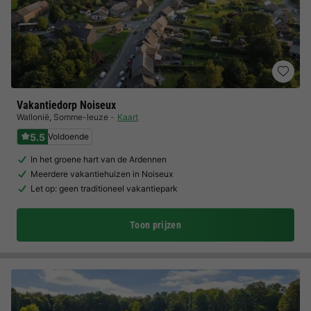
Vakantiedorp Noiseux
Wallonië
,
Somme-leuze
Kaart
5.5
Voldoende
In het groene hart van de Ardennen
Meerdere vakantiehuizen in Noiseux
Let op: geen traditioneel vakantiepark
Toon prijzen