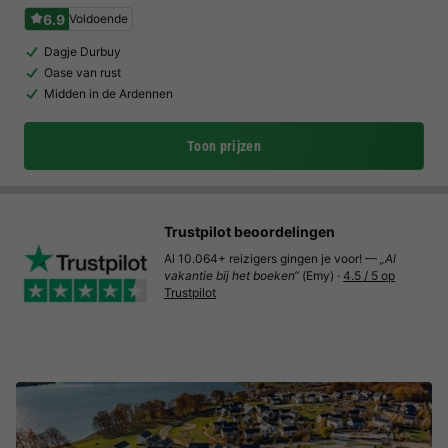
6.9
Voldoende
Dagje Durbuy
Oase van rust
Midden in de Ardennen
Toon prijzen
Trustpilot beoordelingen
Al 10.064+ reizigers gingen je voor! —
„Al
vakantie bij het boeken“
(Emy) ·
4.5 / 5 op
Trustpilot