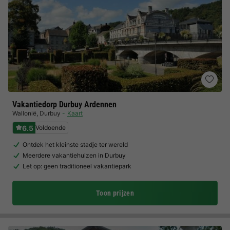
Vakantiedorp Durbuy Ardennen
Wallonië
,
Durbuy
Kaart
6.5
Voldoende
Ontdek het kleinste stadje ter wereld
Meerdere vakantiehuizen in Durbuy
Let op: geen traditioneel vakantiepark
Toon prijzen