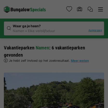
Waar ga je heen?
Aanpassen
Namen
Elke verblijfsduur
Vakantieparken
Namen
: 6 vakantieparken
gevonden
Je hebt zelf invloed op het zoekresultaat.
Meer weten