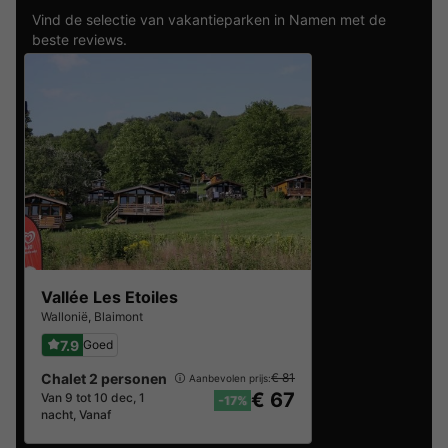
Vind de selectie van vakantieparken in Namen met de
beste reviews.
Vallée Les Etoiles
Wallonië
,
Blaimont
7.9
Goed
Chalet 2 personen
€ 81
Aanbevolen prijs:
€ 67
Van 9 tot 10 dec, 1
-17%
nacht, Vanaf