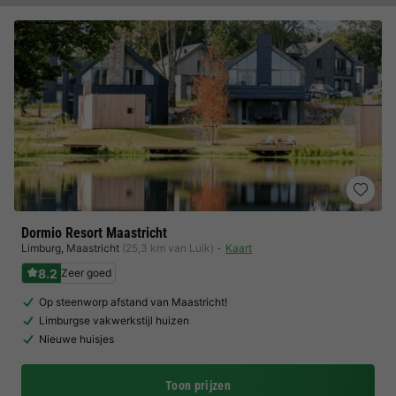
Dormio Resort Maastricht
Limburg
,
Maastricht
(25,3 km van Luik)
Kaart
8.2
Zeer goed
Op steenworp afstand van Maastricht!
Limburgse vakwerkstijl huizen
Nieuwe huisjes
Toon prijzen