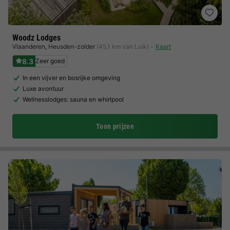
Woodz Lodges
Vlaanderen
,
Heusden-zolder
(45,1 km van Luik)
Kaart
8.3
Zeer goed
In een vijver en bosrijke omgeving
Luxe avontuur
Wellnesslodges: sauna en whirlpool
Toon prijzen