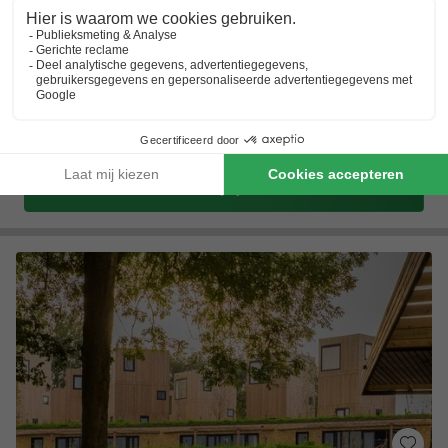
Residence Durbuy Ardennen
Wallonië
,
Durbuy
(31,9 km van Luik)
Kaart
6.9
Voldoende
Dagje Durbuy
Oase van rust
Midden in de Ardennen
Toon prijzen