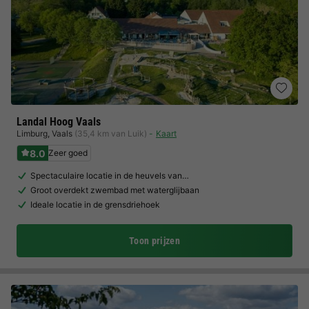
Landal Hoog Vaals
Limburg
,
Vaals
(35,4 km van Luik)
Kaart
8.0
Zeer goed
Spectaculaire locatie in de heuvels van…
Groot overdekt zwembad met waterglijbaan
Ideale locatie in de grensdriehoek
Toon prijzen