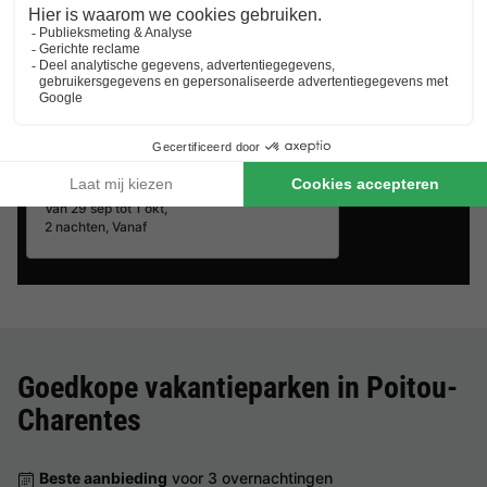
Center Parcs Le Bois aux Daims
Poitou-charentes
,
Morton
8.4
Zeer goed
Bungalow 4
€ 286
Aanbevolen prijs:
€ 244
personen
-14%
Van 29 sep tot 1 okt,
2 nachten, Vanaf
Goedkope vakantieparken in
Poitou-
Charentes
Beste aanbieding
voor 3 overnachtingen