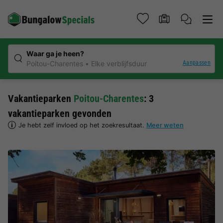
Waar ga je heen?
Aanpassen
Poitou-Charentes
Elke verblijfsduur
Vakantieparken
Poitou-Charentes
: 3
vakantieparken gevonden
Je hebt zelf invloed op het zoekresultaat.
Meer weten