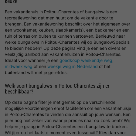
keuze
Een vakantiehuis in Poitou-Charentes of bungalow is een
recreatiewoning dat men huurt om de vakantie door te
brengen. Een vakantiewoning beschikt over het algemeen over
een woonkamer, keuken, slaapkamer(s), een badkamer en een
tuin of terras om buiten te kunnen vertoeven. Benieuwd naar
welke bungalows in Poitou-Charentes wij op BungalowSpecials
te bieden hebben? Op deze pagina vind je een een divers en
veelzijdig aanbod aan vakantiehuizen in Poitou-Charentes.
Ideaal voor wanneer je een
goedkoop weekendje weg
,
midweek weg
of een
weekje weg in Nederland
of het
buitenland wilt met je geliefdes.
Welk soort bungalows in Poitou-Charentes zijn er
beschikbaar?
Op deze pagina filter je met gemak op de verschillende
mogelijke voorzieningen en/of faciliteiten om een vakantiehuisje
in Poitou-Charentes te vinden die aansluit op jouw wensen. Ben
je er nog niet zeker van waar je precies naar op zoek bent? Wij
helpen je graag in Poitou-Charentes een bungalow te boeken.
Wil jij er op het laatste moment even tussenuit? Kies dan voor