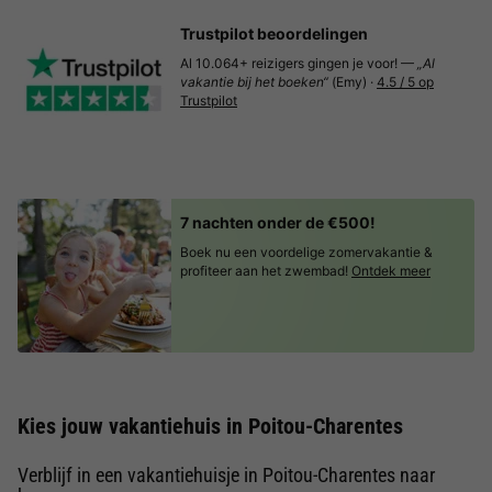
Trustpilot beoordelingen
Al 10.064+ reizigers gingen je voor! —
„Al
vakantie bij het boeken“
(Emy) ·
4.5 / 5 op
Trustpilot
7 nachten onder de €500!
Boek nu een voordelige zomervakantie &
profiteer aan het zwembad!
Ontdek meer
Kies jouw vakantiehuis in Poitou-Charentes
Verblijf in een vakantiehuisje in Poitou-Charentes naar