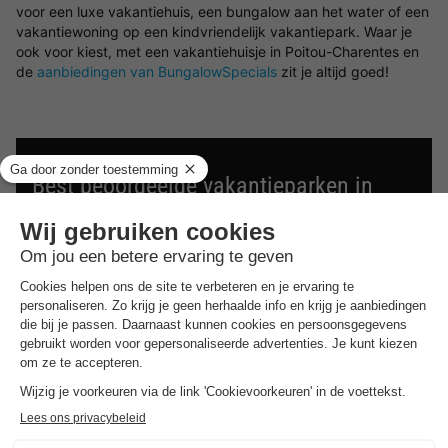
voor een luxe vakantiehuis, een bungalow aan het water of een
vakantiewoning op een kindvriendelijk vakantiepark. Waar je
ook voor kiest, met een vakantiehuisje in Poitou-Charentes en
de
aanbiedingen van BungalowSpecials
zit je altijd goed!
Best beoordeelde vakantieparken in
Poitou-Charentes
.
Vind de selectie van vakantieparken in Poitou-Charentes
met de beste reviews.