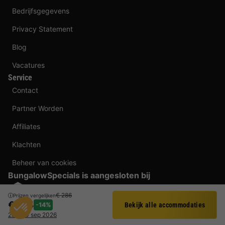
Bedrijfsgegevens
Privacy Statement
Blog
Vacatures
Service
Contact
Partner Worden
Affiliates
Klachten
Beheer van cookies
BungalowSpecials is aangesloten bij
€ 286
Prijzen vergelijken
Betaalmogelijkheden
€ 244
-14%
Bekijk alle accommodaties
Filter
28 - 30 sep 2026