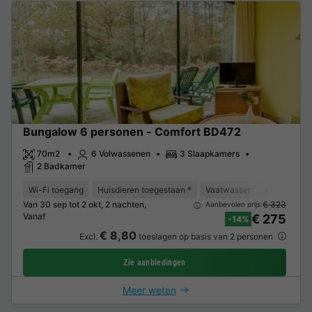
Bungalow 6 personen - Comfort BD472
70m2
6 Volwassenen
3 Slaapkamers
2 Badkamer
Wi-Fi toegang
Huisdieren toegestaan *
Vaatwasser
Koelkast
Van 30 sep tot 2 okt, 2 nachten,
€ 323
Aanbevolen prijs:
Vanaf
€ 275
-14%
€ 8,80
Excl.
toeslagen op basis van 2 personen
Zie aanbiedingen
Meer weten