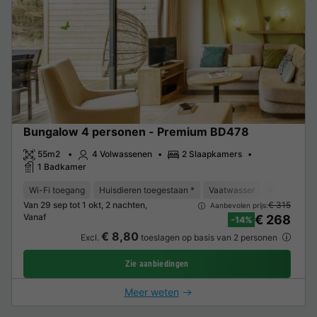
Bungalow 4 personen - Premium BD478
55m2
4 Volwassenen
2 Slaapkamers
1 Badkamer
Wi-Fi toegang
Huisdieren toegestaan *
Vaatwasser
Koelkast
Van 29 sep tot 1 okt, 2 nachten,
€ 315
Aanbevolen prijs:
Vanaf
€ 268
-14%
€ 8,80
Excl.
toeslagen op basis van 2 personen
Zie aanbiedingen
Meer weten