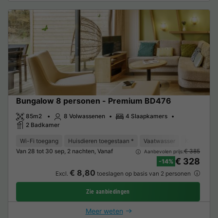
Bungalow 8 personen - Premium BD476
85m2
8 Volwassenen
4 Slaapkamers
2 Badkamer
Wi-Fi toegang
Huisdieren toegestaan *
Vaatwasser
Koelkast
Van 28 tot 30 sep, 2 nachten, Vanaf
€ 385
Aanbevolen prijs:
€ 328
-14%
€ 8,80
Excl.
toeslagen op basis van 2 personen
Zie aanbiedingen
Meer weten