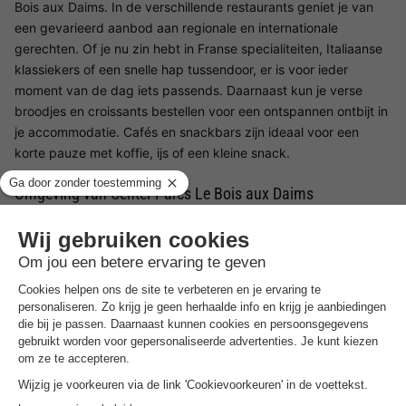
Bois aux Daims. In de verschillende restaurants geniet je van
een gevarieerd aanbod aan regionale en internationale
gerechten. Of je nu zin hebt in Franse specialiteiten, Italiaanse
klassiekers of een snelle hap tussendoor, er is voor ieder
moment van de dag iets passends. Daarnaast kun je verse
broodjes en croissants bestellen voor een ontspannen ontbijt in
je accommodatie. Cafés en snackbars zijn ideaal voor een
korte pauze met koffie, ijs of een kleine snack.
Omgeving van Center Parcs Le Bois aux Daims
Ook buiten het park valt er veel te ontdekken. Een bijzonder
uitstapje is het Château de la Mothe-Chandeniers, een
indrukwekkende kasteelruïne die deels is overgenomen door
de natuur en een bijzondere sfeer uitstraalt. Liefhebbers van
natuur en cultuur kunnen het natuurpark Loire-Anjou-Touraine
verkennen, met talloze wandel- en fietsroutes door
afwisselende landschappen. Met kinderen is een bezoek aan
Futuroscope een aanrader, een themapark waar wetenschap
en technologie op een speelse manier centraal staan.