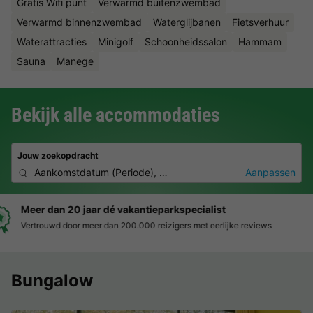
Gratis Wifi punt
Verwarmd buitenzwembad
Verwarmd binnenzwembad
Waterglijbanen
Fietsverhuur
Waterattracties
Minigolf
Schoonheidssalon
Hammam
Sauna
Manege
Bekijk alle accommodaties
Jouw zoekopdracht
Aankomstdatum
(
Periode
),
2 personen, 0 huisdier
Aanpassen
Boek eenvoudig en zonder stress
Duidelijke prijzen, moeiteloos boeken en veilige betaalomgeving
Bungalow