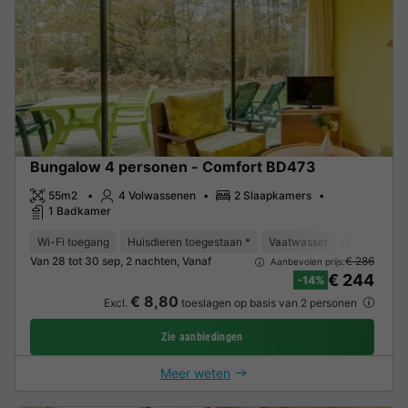
Bungalow 4 personen - Comfort BD473
55m2
4 Volwassenen
2 Slaapkamers
1 Badkamer
Wi-Fi toegang
Huisdieren toegestaan *
Vaatwasser
Koelkast
Van 28 tot 30 sep, 2 nachten, Vanaf
€ 286
Aanbevolen prijs:
€ 244
-14%
€ 8,80
Excl.
toeslagen op basis van 2 personen
Zie aanbiedingen
Meer weten