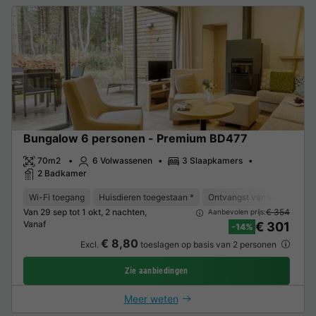
Bungalow 6 personen - Premium BD477
70m2
6 Volwassenen
3 Slaapkamers
2 Badkamer
Wi-Fi toegang
Huisdieren toegestaan *
Ontvangst van verminderde 
Van 29 sep tot 1 okt, 2 nachten,
€ 354
Aanbevolen prijs:
Vanaf
€ 301
-14%
€ 8,80
Excl.
toeslagen op basis van 2 personen
Zie aanbiedingen
Meer weten