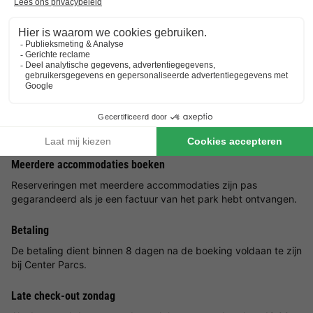
Daarnaast vind je in de omgeving verschillende dierenparken
en wildreservaten waar je zowel exotische als inheemse
diersoorten kunt bewonderen.
Goed om
te weten
Voorkeuren
Neem voor voorkeuren zoals de locatie van je accommodatie
contact op met de aanbieder.
Meerdere accommodaties boeken
Reserveringen met meerdere accommodaties zijn pas
gegarandeerd als je een factuur van het park hebt ontvangen.
Betaling
De betaling dient binnen 8 dagen na de boeking voldaan te zijn
bij Center Parcs.
Late check-out zondag