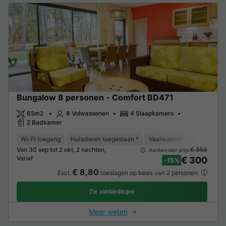
Bungalow 8 personen - Comfort BD471
85m2
8 Volwassenen
4 Slaapkamers
2 Badkamer
Wi-Fi toegang
Huisdieren toegestaan *
Vaatwasser
Koelkast
Van 30 sep tot 2 okt, 2 nachten,
€ 353
Aanbevolen prijs:
Vanaf
€ 300
-15%
€ 8,80
Excl.
toeslagen op basis van 2 personen
Zie aanbiedingen
Meer weten