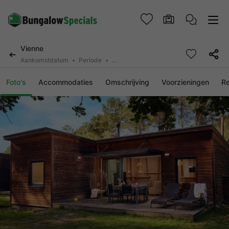
Vienne
Aankomstdatum
Periode
2 personen, 0 huisdier
Foto's
Accommodaties
Omschrijving
Voorzieningen
R