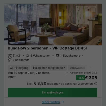
Bungalow 2 personen - VIP Cottage BD451
51m2
2 Volwassenen
1 Slaapkamers
2 Badkamer
Wi-Fi toegang
Huisdieren toegestaan *
Vaatwasser
Koelkast
Van 30 sep tot 2 okt, 2 nachten,
€ 363
Aanbevolen prijs:
Vanaf
€ 308
-15%
€ 8,80
Excl.
toeslagen op basis van 2 personen
Zie aanbiedingen
Meer weten