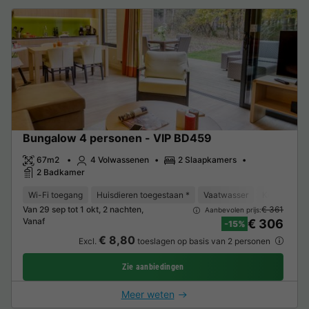
Bungalow 4 personen - VIP BD459
67m2
4 Volwassenen
2 Slaapkamers
2 Badkamer
Wi-Fi toegang
Huisdieren toegestaan *
Vaatwasser
Koelkast
Van 29 sep tot 1 okt, 2 nachten,
€ 361
Aanbevolen prijs:
Vanaf
€ 306
-15%
€ 8,80
Excl.
toeslagen op basis van 2 personen
Zie aanbiedingen
Meer weten