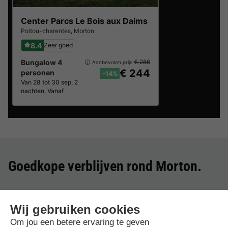
Center Parcs Le Bois aux Daims
Poitou-charentes
,
Morton
8.4
Zeer goed
Bungalow 4
€ 286
Aanbevolen prijs:
€ 244
personen
-14%
Van 28 tot 30 sep, 2
nachten, Vanaf
Goedkope verblijven rond
Morton
.
Beste aanbieding
voor 3 overnachtingen