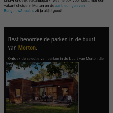
kindvriendelijk vakantiepark. Waar je ook voor kiest, met een
vakantiehuisje in Morton en de
aanbiedingen van
BungalowSpecials
zit je altijd goed!
Best beoordeelde parken in de buurt
van
Morton
.
Ontdek de selectie van parken in de buurt van Morton die
door onze gasten als beste zijn beoordeeld