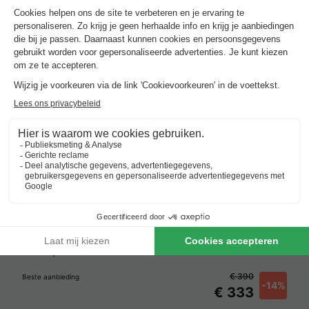
Center Parcs Le Bois aux Daims
Frankrijk
-
Poitou-charentes
-
Morton
€ 390
Beste aanbieding
-14%
€ 333
Verblijven met zwembad rond
Morton
.
Beste aanbieding
voor 3 overnachtingen
Center Parcs Le Bois aux Daims
Frankrijk
-
Poitou-charentes
-
Morton
€ 390
Beste aanbieding
-14%
€ 333