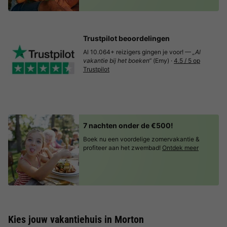
Trustpilot beoordelingen
Al 10.064+ reizigers gingen je voor! —
„Al
vakantie bij het boeken“
(Emy) ·
4.5 / 5 op
Trustpilot
7 nachten onder de €500!
Boek nu een voordelige zomervakantie &
profiteer aan het zwembad!
Ontdek meer
Kies jouw vakantiehuis in Morton