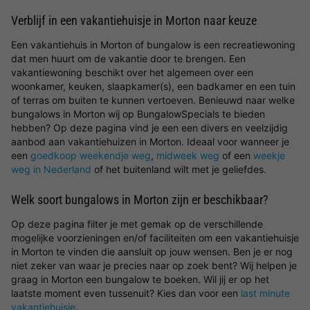
Verblijf in een vakantiehuisje in Morton naar keuze
Een vakantiehuis in Morton of bungalow is een recreatiewoning
dat men huurt om de vakantie door te brengen. Een
vakantiewoning beschikt over het algemeen over een
woonkamer, keuken, slaapkamer(s), een badkamer en een tuin
of terras om buiten te kunnen vertoeven. Benieuwd naar welke
bungalows in Morton wij op BungalowSpecials te bieden
hebben? Op deze pagina vind je een een divers en veelzijdig
aanbod aan vakantiehuizen in Morton. Ideaal voor wanneer je
een
goedkoop weekendje weg
,
midweek weg
of een
weekje
weg in Nederland
of het buitenland wilt met je geliefdes.
Welk soort bungalows in Morton zijn er beschikbaar?
Op deze pagina filter je met gemak op de verschillende
mogelijke voorzieningen en/of faciliteiten om een vakantiehuisje
in Morton te vinden die aansluit op jouw wensen. Ben je er nog
niet zeker van waar je precies naar op zoek bent? Wij helpen je
graag in Morton een bungalow te boeken. Wil jij er op het
laatste moment even tussenuit? Kies dan voor een
last minute
vakantiehuisje
.