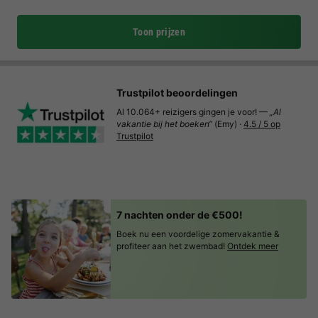
Toon prijzen
Trustpilot beoordelingen
Al 10.064+ reizigers gingen je voor! —
„Al
vakantie bij het boeken“
(Emy) ·
4.5 / 5 op
Trustpilot
7 nachten onder de €500!
Boek nu een voordelige zomervakantie &
profiteer aan het zwembad!
Ontdek meer