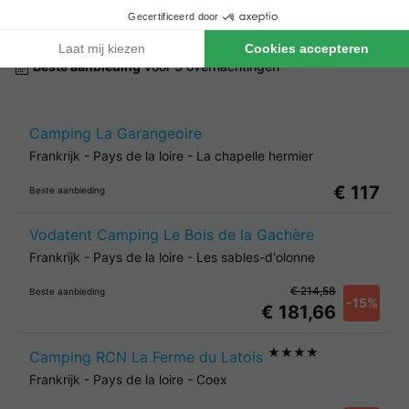
La Loire
Beste aanbieding
voor 3 overnachtingen
Camping La Garangeoire
Frankrijk
-
Pays de la loire
-
La chapelle hermier
€ 117
Beste aanbieding
Vodatent Camping Le Bois de la Gachère
Frankrijk
-
Pays de la loire
-
Les sables-d'olonne
€ 214,58
Beste aanbieding
-15%
€ 181,66
★★★★
Camping RCN La Ferme du Latois
Frankrijk
-
Pays de la loire
-
Coex