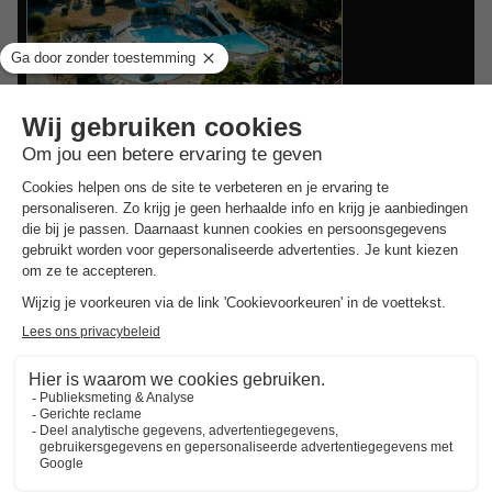
Camping RCN La Ferme du Latois
★★★★
Pays De La Loire
,
Coex
8.2
Zeer goed
Bungalowtent 4
€ 170
Aanbevolen prijs:
€ 164,50
personen
-3%
Van 9 tot 11 sep, 2
nachten, Vanaf
Goedkope vakantieparken in
Pays De