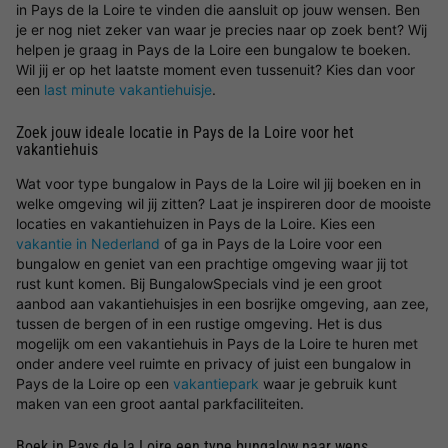
in Pays de la Loire te vinden die aansluit op jouw wensen. Ben
je er nog niet zeker van waar je precies naar op zoek bent? Wij
helpen je graag in Pays de la Loire een bungalow te boeken.
Wil jij er op het laatste moment even tussenuit? Kies dan voor
een
last minute vakantiehuisje
.
Zoek jouw ideale locatie in Pays de la Loire voor het
vakantiehuis
Wat voor type bungalow in Pays de la Loire wil jij boeken en in
welke omgeving wil jij zitten? Laat je inspireren door de mooiste
locaties en vakantiehuizen in Pays de la Loire. Kies een
vakantie in Nederland
of ga in Pays de la Loire voor een
bungalow en geniet van een prachtige omgeving waar jij tot
rust kunt komen. Bij BungalowSpecials vind je een groot
aanbod aan vakantiehuisjes in een bosrijke omgeving, aan zee,
tussen de bergen of in een rustige omgeving. Het is dus
mogelijk om een vakantiehuis in Pays de la Loire te huren met
onder andere veel ruimte en privacy of juist een bungalow in
Pays de la Loire op een
vakantiepark
waar je gebruik kunt
maken van een groot aantal parkfaciliteiten.
Boek in Pays de la Loire een type bungalow naar wens