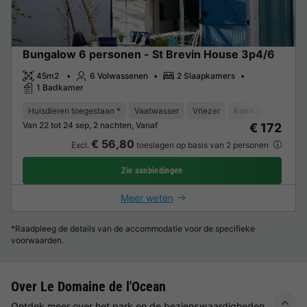
Bungalow 6 personen - St Brevin House 3p4/6
45m2
6 Volwassenen
2 Slaapkamers
1 Badkamer
Huisdieren toegestaan *
Vaatwasser
Vriezer
Koelkast
TV
Van 22 tot 24 sep, 2 nachten, Vanaf
€ 172
€ 56,80
Excl.
toeslagen op basis van 2 personen
Zie aanbiedingen
Meer weten
*Raadpleeg de details van de accommodatie voor de specifieke
voorwaarden.
Over Le Domaine de l'Ocean
Ontdek meer over het park en de bezienswaardigheden