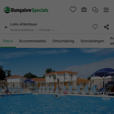
Loire-Atlantique
Aankomstdatum
Periode
2 personen, 0 huisdier
Pr
Foto's
Accommodaties
Omschrijving
Voorzieningen
in