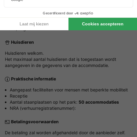
Het gehele jaar
Gesproken talen bij de receptie
Frans, Engels
Huisdieren
Huisdieren welkom.
Het maximaal aantal huisdieren dat is toegestaan wordt
aangegeven in de gegevens van de accommodatie.
Praktische informatie
Aangepast faciliteiten voor mensen met beperkte mobiliteit
Receptie
Aantal staanplaatsen op het park:
50 accommodaties
NRA (verhuurregistratienummer):
Betalingsvoorwaarden
De betaling zal worden afgehandeld door de aanbieder zelf.