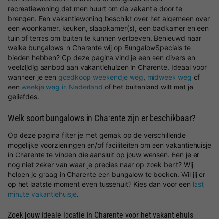
recreatiewoning dat men huurt om de vakantie door te
brengen. Een vakantiewoning beschikt over het algemeen over
een woonkamer, keuken, slaapkamer(s), een badkamer en een
tuin of terras om buiten te kunnen vertoeven. Benieuwd naar
welke bungalows in Charente wij op BungalowSpecials te
bieden hebben? Op deze pagina vind je een een divers en
veelzijdig aanbod aan vakantiehuizen in Charente. Ideaal voor
wanneer je een
goedkoop weekendje weg
,
midweek weg
of
een
weekje weg in Nederland
of het buitenland wilt met je
geliefdes.
Welk soort bungalows in Charente zijn er beschikbaar?
Op deze pagina filter je met gemak op de verschillende
mogelijke voorzieningen en/of faciliteiten om een vakantiehuisje
in Charente te vinden die aansluit op jouw wensen. Ben je er
nog niet zeker van waar je precies naar op zoek bent? Wij
helpen je graag in Charente een bungalow te boeken. Wil jij er
op het laatste moment even tussenuit? Kies dan voor een
last
minute vakantiehuisje
.
Zoek jouw ideale locatie in Charente voor het vakantiehuis