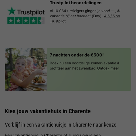
Trustpilot beoordelingen
Al 10.064+ reizigers gingen je voor! —
„Al
vakantie bij het boeken“
(Emy) ·
4.5 / 5 op
Trustpilot
7 nachten onder de €500!
Boek nu een voordelige zomervakantie &
profiteer aan het zwembad!
Ontdek meer
Kies jouw vakantiehuis in Charente
Verblijf in een vakantiehuisje in Charente naar keuze
Een vakantiehuis in Charente of bungalow is een