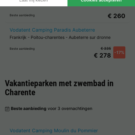
Frankrijk
-
Poitou-charentes
-
Saulgond
€ 260
Beste aanbieding
Vodatent Camping Paradis Aubeterre
Frankrijk
-
Poitou-charentes
-
Aubeterre sur dronne
€ 335
Beste aanbieding
-17%
€ 278
Vakantieparken met zwembad in
Charente
Beste aanbieding
voor 3 overnachtingen
Vodatent Camping Moulin du Pommier