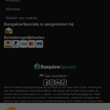
Affiliates
Klachten
Beheer van cookies
BungalowSpecials is aangesloten bij
Betaalmogelijkheden
Taal veranderen
Door te boeken bij BungalowSpecials profiteer je van meer dan 20 jaar ervaring en
een ruim aanbod aan vakantieverblijven. Alle prijzen zijn actuele vanaf prijzen en
worden per accommodatie o.b.v. plaats- en beschikbaarheid weergegeven. Deze
prijzen zijn inclusief btw en exclusief reserveringskosten, verplichte toeslagen per
persoon (per nacht) en eventuele toeristenbelasting. Door middel van cookies willen
wij je zo goed mogelijk van dienst zijn.