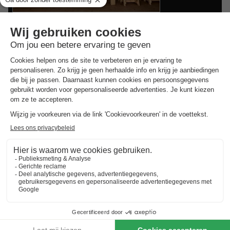
Vodatent Camping Paradis Aubeterre
Poitou-charentes
,
Aubeterre Sur Dronne
Safaritent 4 personen
€ 240
Van 8 tot 10 sep, 2 nachten,
Vanaf
Goedkope vakantieparken in
Charente
Beste aanbieding
voor 3 overnachtingen
Vodatent Camping Moulin du Pommier