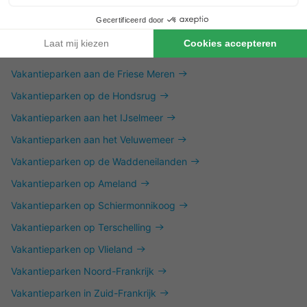
Vakantieparken in Twente
Vakantieparken op de Utrechtse Heuvelrug
Vakantieparken in het Vechtdal
Vakantieparken aan de Friese Meren
Vakantieparken op de Hondsrug
Vakantieparken aan het IJselmeer
Vakantieparken aan het Veluwemeer
Vakantieparken op de Waddeneilanden
Vakantieparken op Ameland
Vakantieparken op Schiermonnikoog
Vakantieparken op Terschelling
Vakantieparken op Vlieland
Vakantieparken Noord-Frankrijk
Vakantieparken in Zuid-Frankrijk