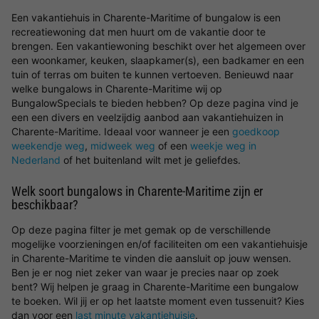
Een vakantiehuis in Charente-Maritime of bungalow is een
recreatiewoning dat men huurt om de vakantie door te
brengen. Een vakantiewoning beschikt over het algemeen over
een woonkamer, keuken, slaapkamer(s), een badkamer en een
tuin of terras om buiten te kunnen vertoeven. Benieuwd naar
welke bungalows in Charente-Maritime wij op
BungalowSpecials te bieden hebben? Op deze pagina vind je
een een divers en veelzijdig aanbod aan vakantiehuizen in
Charente-Maritime. Ideaal voor wanneer je een
goedkoop
weekendje weg
,
midweek weg
of een
weekje weg in
Nederland
of het buitenland wilt met je geliefdes.
Welk soort bungalows in Charente-Maritime zijn er
beschikbaar?
Op deze pagina filter je met gemak op de verschillende
mogelijke voorzieningen en/of faciliteiten om een vakantiehuisje
in Charente-Maritime te vinden die aansluit op jouw wensen.
Ben je er nog niet zeker van waar je precies naar op zoek
bent? Wij helpen je graag in Charente-Maritime een bungalow
te boeken. Wil jij er op het laatste moment even tussenuit? Kies
dan voor een
last minute vakantiehuisje
.