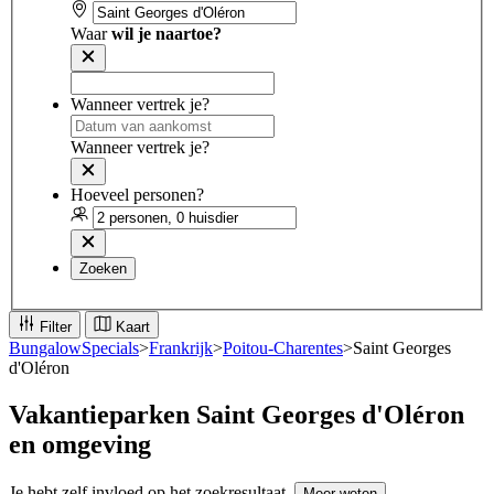
Waar
wil je naartoe?
Wanneer vertrek je?
Wanneer vertrek je?
Hoeveel personen?
Zoeken
Filter
Kaart
BungalowSpecials
>
Frankrijk
>
Poitou-Charentes
>
Saint Georges
d'Oléron
Vakantieparken
Saint Georges d'Oléron
en omgeving
Je hebt zelf invloed op het zoekresultaat.
Meer weten