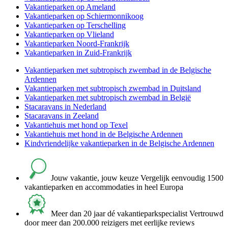
Vakantieparken op Ameland
Vakantieparken op Schiermonnikoog
Vakantieparken op Terschelling
Vakantieparken op Vlieland
Vakantieparken Noord-Frankrijk
Vakantieparken in Zuid-Frankrijk
Vakantieparken met subtropisch zwembad in de Belgische
Ardennen
Vakantieparken met subtropisch zwembad in Duitsland
Vakantieparken met subtropisch zwembad in België
Stacaravans in Nederland
Stacaravans in Zeeland
Vakantiehuis met hond op Texel
Vakantiehuis met hond in de Belgische Ardennen
Kindvriendelijke vakantieparken in de Belgische Ardennen
Jouw vakantie, jouw keuze
Vergelijk eenvoudig 1500
vakantieparken en accommodaties in heel Europa
Meer dan 20 jaar dé vakantieparkspecialist
Vertrouwd
door meer dan 200.000 reizigers met eerlijke reviews