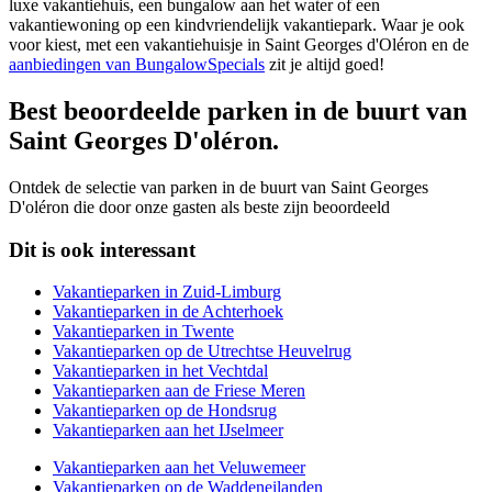
luxe vakantiehuis, een bungalow aan het water of een
vakantiewoning op een kindvriendelijk vakantiepark. Waar je ook
voor kiest, met een vakantiehuisje in Saint Georges d'Oléron en de
aanbiedingen van BungalowSpecials
zit je altijd goed!
Best beoordeelde parken in de buurt van
Saint Georges D'oléron
.
Ontdek de selectie van parken in de buurt van Saint Georges
D'oléron die door onze gasten als beste zijn beoordeeld
Dit is ook interessant
Vakantieparken in Zuid-Limburg
Vakantieparken in de Achterhoek
Vakantieparken in Twente
Vakantieparken op de Utrechtse Heuvelrug
Vakantieparken in het Vechtdal
Vakantieparken aan de Friese Meren
Vakantieparken op de Hondsrug
Vakantieparken aan het IJselmeer
Vakantieparken aan het Veluwemeer
Vakantieparken op de Waddeneilanden