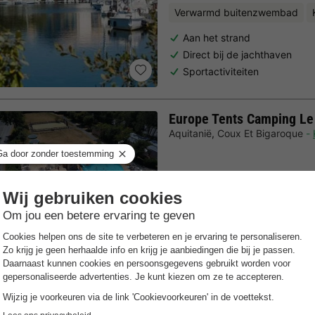
Verwarmd buitenzwembad
Aan het strand
Direct bij de jachthaven
Sportactiviteiten
Europe Tents Camping Le
Aquitanië
,
Coux Et Bigaroque
Verwarmd buitenzwembad
Verwarmd zwembad met kind
Gezinsvriendelijke sfeer met
Regionale gerechten in het 
Trustpilot beoordelingen
Al 10.064+ reizigers gingen je voor! —
„Al vakantie bij 