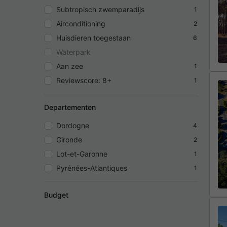
Subtropisch zwemparadijs
1
Airconditioning
2
Huisdieren toegestaan
6
Waterpark
Aan zee
1
Reviewscore: 8+
1
Departementen
Dordogne
4
Gironde
2
Lot-et-Garonne
1
Pyrénées-Atlantiques
1
Budget