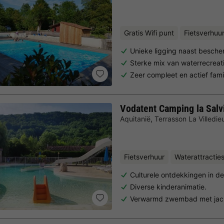
Gratis Wifi punt
Fietsverhuu
Unieke ligging naast besch
Sterke mix van waterrecrea
Zeer compleet en actief fam
Vodatent Camping la Salv
Aquitanië
,
Terrasson La Villedie
Fietsverhuur
Waterattractie
Culturele ontdekkingen in d
Diverse kinderanimatie.
Verwarmd zwembad met jacu