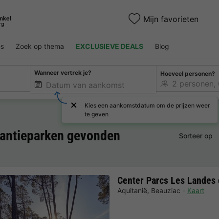
Mijn favorieten
es
Zoek op thema
EXCLUSIEVE DEALS
Blog
Wanneer vertrek je?
Hoeveel personen?
Kies een aankomstdatum om de prijzen weer
te geven
kantieparken gevonden
Sorteer op
Center Parcs Les Landes
Aquitanië
,
Beauziac
Kaart