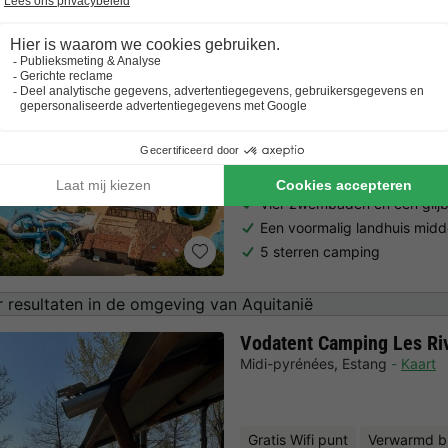
Camping RCN Le Moulin d
Aquitanië
,
Belves
Kaart
8.5
Zeer goed
Gratis wifi
Verwarmd binne
Vier zwembaden en een glij
Een voormalig landhuis midd
5 sterren camping
 resultaten in de omgeving van Aquitanië
Vodatent Camping Les Ri
Midi-pyrénées
,
Estang
Kaart
Gratis Wifi punt
Verwarmd b