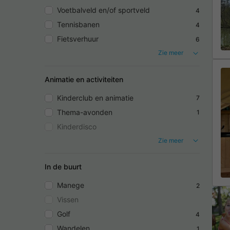
Voetbalveld en/of sportveld
4
Tennisbanen
4
Fietsverhuur
6
Zie meer
Animatie en activiteiten
Kinderclub en animatie
7
Thema-avonden
1
Kinderdisco
Zie meer
In de buurt
Manege
2
Vissen
Golf
4
Wandelen
1