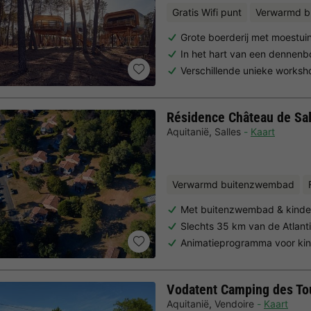
Gratis Wifi punt
Verwarmd b
Grote boerderij met moestui
In het hart van een dennenb
Verschillende unieke worksh
Résidence Château de Sal
Aquitanië
,
Salles
Kaart
Verwarmd buitenzwembad
Met buitenzwembad & kind
Slechts 35 km van de Atlant
Animatieprogramma voor ki
Vodatent Camping des To
Aquitanië
,
Vendoire
Kaart