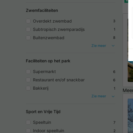
Zwemfaciliteiten
Overdekt zwembad
3
Subtropisch zwemparadijs
1
Buitenzwembad
8
Zie meer
Faciliteiten op het park
Supermarkt
6
Restaurant en/of snackbar
6
Bakkerij
1
Meer
Zie meer
Sport en Vrije Tijd
Speeltuin
7
Indoor speeltuin
2