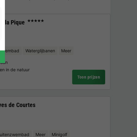
e la Pique
★★★★★
nzwembad
Waterglijbanen
Meer
baan
en in de natuur
Toon prijzen
ves de Courtes
uitenzwembad
Meer
Minigolf