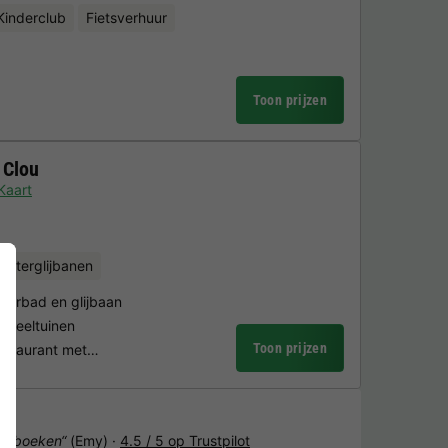
Kinderclub
Fietsverhuur
Toon prijzen
 Clou
Kaart
Waterglijbanen
erbad en glijbaan
 speeltuinen
Toon prijzen
restaurant met…
het boeken“
(Emy) ·
4.5 / 5 op Trustpilot