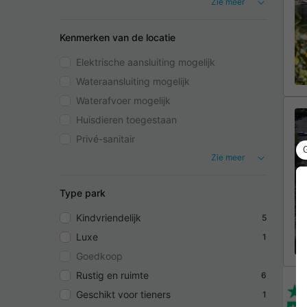
Zie meer
Kenmerken van de locatie
Elektrische aansluiting mogelijk
Wateraansluiting mogelijk
Waterafvoer mogelijk
Huisdieren toegestaan
Privé-sanitair
Zie meer
Type park
Kindvriendelijk
5
Luxe
1
Goedkoop
Rustig en ruimte
6
Geschikt voor tieners
1