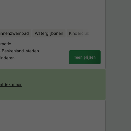
binnenzwembad
Waterglijbanen
Kinderclub
Fietsverhuur
Bin
ractie
en Baskenland-steden
Toon prijzen
kinderen
ntdek meer