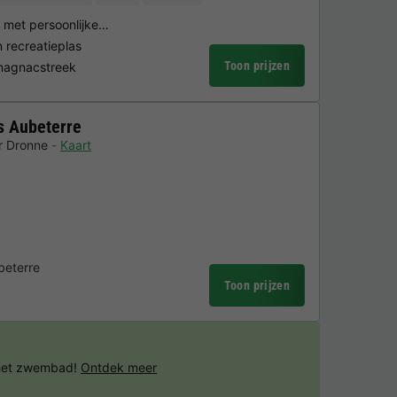
g met persoonlijke…
recreatieplas
Toon prijzen
rmagnacstreek
s Aubeterre
r Dronne
Kaart
beterre
Toon prijzen
 het zwembad!
Ontdek meer