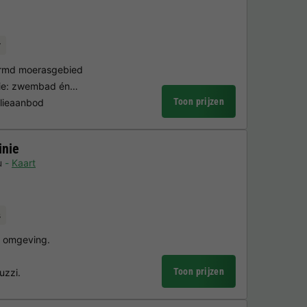
r
ermd moerasgebied
tie: zwembad én…
Toon prijzen
ilieaanbod
inie
u
Kaart
s
e omgeving.
Toon prijzen
zzi.