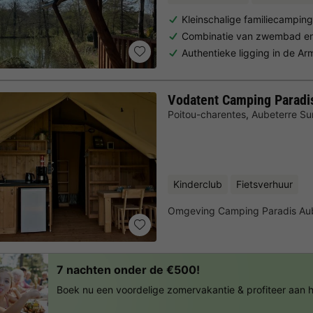
Kleinschalige familiecampin
Combinatie van zwembad en 
Authentieke ligging in de A
Vodatent Camping Paradi
Poitou-charentes
,
Aubeterre Su
Kinderclub
Fietsverhuur
Omgeving Camping Paradis Au
7 nachten onder de €500!
Boek nu een voordelige zomervakantie & profiteer aan