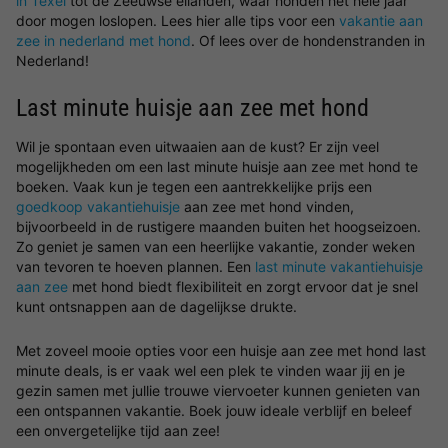
in Texel
tot de Zeeuwse eilanden, waar honden het hele jaar
door mogen loslopen. Lees hier alle tips voor een
vakantie aan
zee in nederland met hond
. Of lees over de hondenstranden in
Nederland!
Last minute huisje aan zee met hond
Wil je spontaan even uitwaaien aan de kust? Er zijn veel
mogelijkheden om een last minute huisje aan zee met hond te
boeken. Vaak kun je tegen een aantrekkelijke prijs een
goedkoop vakantiehuisje
aan zee met hond vinden,
bijvoorbeeld in de rustigere maanden buiten het hoogseizoen.
Zo geniet je samen van een heerlijke vakantie, zonder weken
van tevoren te hoeven plannen. Een
last minute vakantiehuisje
aan zee
met hond biedt flexibiliteit en zorgt ervoor dat je snel
kunt ontsnappen aan de dagelijkse drukte.
Met zoveel mooie opties voor een huisje aan zee met hond last
minute deals, is er vaak wel een plek te vinden waar jij en je
gezin samen met jullie trouwe viervoeter kunnen genieten van
een ontspannen vakantie. Boek jouw ideale verblijf en beleef
een onvergetelijke tijd aan zee!