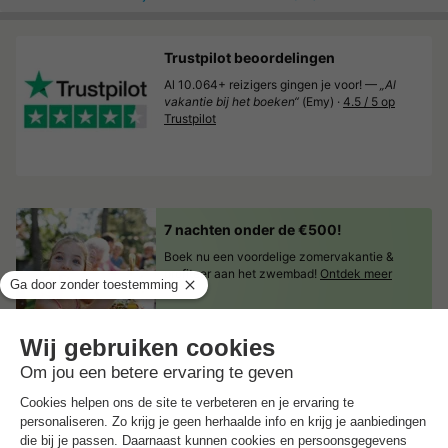
Trustpilot beoordelingen
Al 10.064+ reizigers gingen je voor! —
„Al
vakantie bij het boeken“
(Emy) ·
4.5 / 5 op
Trustpilot
7 nachten onder de €500!
Boek nu een voordelige zomervakantie &
profiteer aan het zwembad!
Ontdek meer
1
2
3
4
5
6
7
8