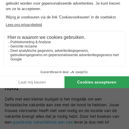
Huisje met hond aan zee
Niets is fijner dan samen genieten van lange
strandwandelingen, frisse zeelucht en de vrijheid van een eigen
strandhuisje
. Gelukkig zijn er veel vakantiehuisjes aan zee met
hond, waar jouw trouwe viervoeter meer dan welkom is. Of je
nu kiest voor een knusse bungalow, een luxe villa of een
goedkoop vakantiehuisje aan zee met hond, er zijn volop
mogelijkheden om een verblijf te vinden dat bij jullie past.
Goedkoop vakantiehuisje aan zee met
hond​
Zelfs met een kleiner budget is het mogelijk om een
fantastische vakantie aan zee met de hond te hebben. Jouw
trouwe viervoeter heeft niet veel nodig en de locatie van de
vakantie brengt alles dat je nodig hebt. Door het boeken van
een
goedkoop vakantiehuis aan zee
lever je dus niet in!