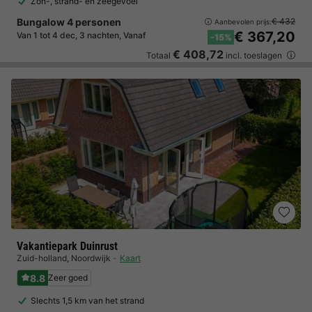
Zon-, strand- en zeegevoel
Bungalow 4 personen
€ 432
Aanbevolen prijs:
€ 367,20
Van 1 tot 4 dec, 3 nachten, Vanaf
-15%
€ 408,72
Totaal
incl. toeslagen
Vakantiepark Duinrust
Zuid-holland
,
Noordwijk
Kaart
8.8
Zeer goed
Slechts 1,5 km van het strand