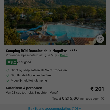
Camping RCN Domaine de la Noguière
★★★★
Provence-alpes-côte D'azur
,
Le Muy
Kaart
8.2
Zeer goed
Dicht bij badplaatsen als Saint Tropez en…
Dichtbij de Middellandse Zee
Mogelijkheid tot 'glamping'.
Safaritent 4 personen
€ 201
Van 28 sep tot 1 okt, 3 nachten, Vanaf
€ 215,66
Totaal
incl. toeslagen
Bekijk alle accommodaties (10)