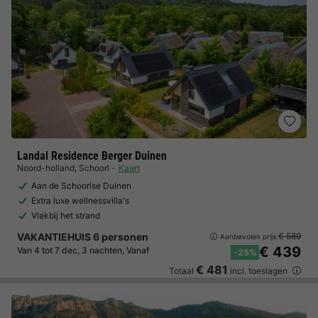
Landal Residence Berger Duinen
Noord-holland
,
Schoorl
Kaart
Aan de Schoorlse Duinen
Extra luxe wellnessvilla's
Vlakbij het strand
VAKANTIEHUIS 6 personen
€ 589
Aanbevolen prijs:
€ 439
Van 4 tot 7 dec, 3 nachten, Vanaf
-25%
€ 481
Totaal
incl. toeslagen