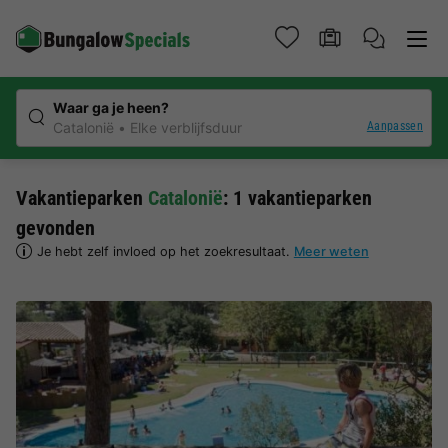
Waar ga je heen?
Aanpassen
Catalonië
Elke verblijfsduur
Vakantieparken
Catalonië
: 1 vakantieparken
gevonden
Je hebt zelf invloed op het zoekresultaat.
Meer weten