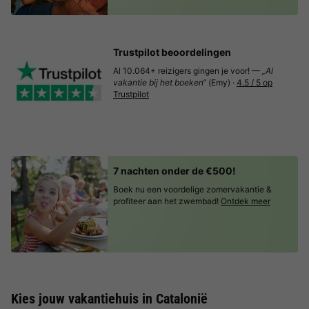
Trustpilot beoordelingen
Al 10.064+ reizigers gingen je voor! —
„Al
vakantie bij het boeken“
(Emy) ·
4.5 / 5 op
Trustpilot
7 nachten onder de €500!
Boek nu een voordelige zomervakantie &
profiteer aan het zwembad!
Ontdek meer
Kies jouw vakantiehuis in Catalonië