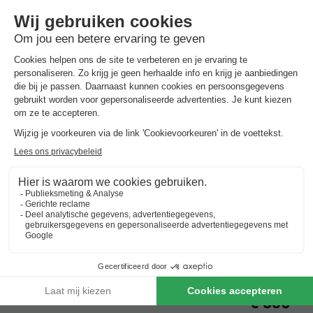
Europe Tents Camping Begur
Spanje
-
Catalonië
-
Girona
€ 350
Beste aanbieding
Vakantieparken met zwembad in
Catalonië
Beste aanbieding
voor 3 overnachtingen
Europe Tents Camping Begur
Spanje
-
Catalonië
-
Girona
€ 350
Beste aanbieding