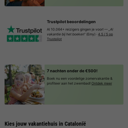
Trustpilot beoordelingen
Al 10.064+ reizigers gingen je voor! —
„Al
vakantie bij het boeken“
(Emy) ·
4.5 / 5 op
Trustpilot
7 nachten onder de €500!
Boek nu een voordelige zomervakantie &
profiteer aan het zwembad!
Ontdek meer
Kies jouw vakantiehuis in Catalonië