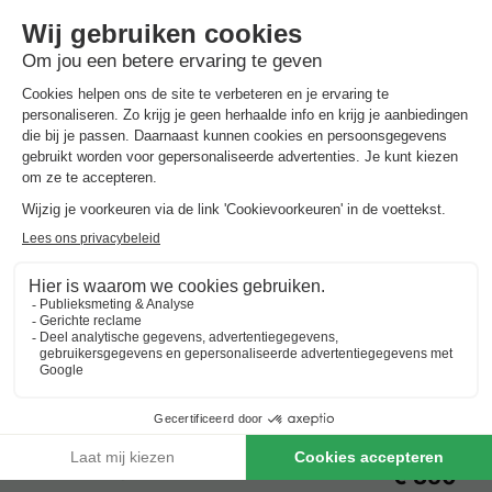
Europe Tents Camping Begur
Spanje
-
Catalonië
-
Girona
€ 350
Beste aanbieding
Vakantieparken met zwembad in
Catalonië
Beste aanbieding
voor 3 overnachtingen
Europe Tents Camping Begur
Spanje
-
Catalonië
-
Girona
€ 350
Beste aanbieding