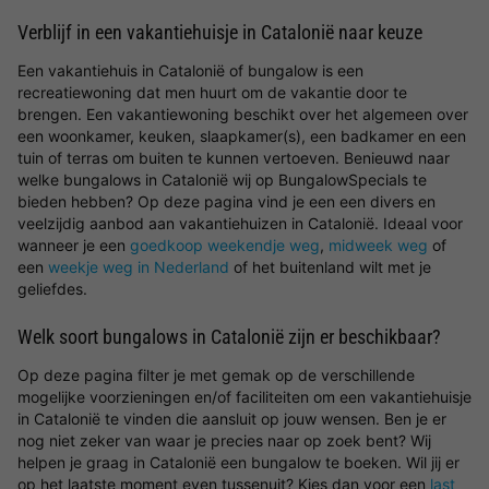
Verblijf in een vakantiehuisje in Catalonië naar keuze
Een vakantiehuis in Catalonië of bungalow is een
recreatiewoning dat men huurt om de vakantie door te
brengen. Een vakantiewoning beschikt over het algemeen over
een woonkamer, keuken, slaapkamer(s), een badkamer en een
tuin of terras om buiten te kunnen vertoeven. Benieuwd naar
welke bungalows in Catalonië wij op BungalowSpecials te
bieden hebben? Op deze pagina vind je een een divers en
veelzijdig aanbod aan vakantiehuizen in Catalonië. Ideaal voor
wanneer je een
goedkoop weekendje weg
,
midweek weg
of
een
weekje weg in Nederland
of het buitenland wilt met je
geliefdes.
Welk soort bungalows in Catalonië zijn er beschikbaar?
Op deze pagina filter je met gemak op de verschillende
mogelijke voorzieningen en/of faciliteiten om een vakantiehuisje
in Catalonië te vinden die aansluit op jouw wensen. Ben je er
nog niet zeker van waar je precies naar op zoek bent? Wij
helpen je graag in Catalonië een bungalow te boeken. Wil jij er
op het laatste moment even tussenuit? Kies dan voor een
last