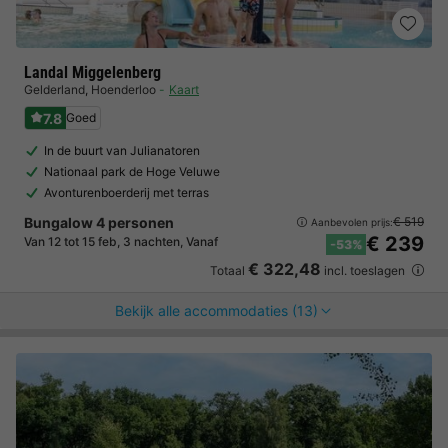
Landal Miggelenberg
Gelderland
,
Hoenderloo
Kaart
7.8
Goed
In de buurt van Julianatoren
Nationaal park de Hoge Veluwe
Avonturenboerderij met terras
Bungalow 4 personen
€ 519
Aanbevolen prijs:
€ 239
Van 12 tot 15 feb, 3 nachten, Vanaf
-53%
€ 322,48
Totaal
incl. toeslagen
Bekijk alle accommodaties (13)