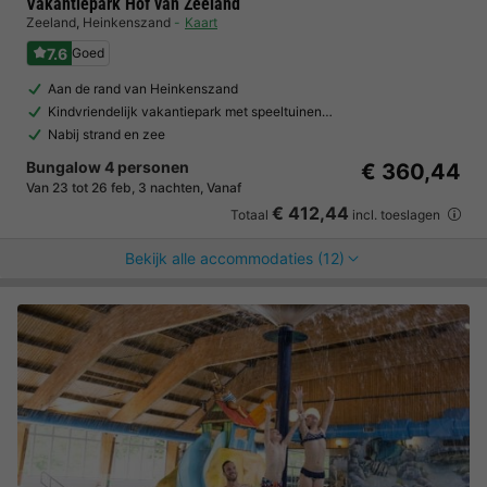
Vakantiepark Hof van Zeeland
Zeeland
,
Heinkenszand
Kaart
7.6
Goed
Aan de rand van Heinkenszand
Kindvriendelijk vakantiepark met speeltuinen…
Nabij strand en zee
Bungalow 4 personen
€ 360,44
Van 23 tot 26 feb, 3 nachten, Vanaf
€ 412,44
Totaal
incl. toeslagen
Bekijk alle accommodaties (12)