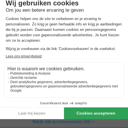
Vakantiepark de Beemster
Noord-holland
,
Oost-graftdijk
Kaart
6.9
Voldoende
Perfecte locatie tussen natuur & stad -…
Verwarmd binnen- en buitenzwembad
Varen, vissen & kanoën direct in het park…
UNIEKE ACCOMMODATIE 4 personen
€ 239
Aanbevolen prijs:
€ 216,95
Van 12 tot 15 feb, 3 nachten, Vanaf
-9%
€ 299,55
Totaal
incl. toeslagen
Bekijk alle accommodaties (26)