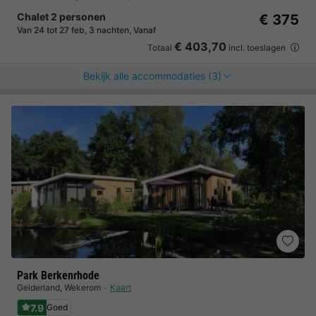
Chalet 2 personen
€ 375
Van 24 tot 27 feb, 3 nachten, Vanaf
€ 403,70
Totaal
incl. toeslagen
Bekijk alle accommodaties (3)
Park Berkenrhode
Gelderland
,
Wekerom
Kaart
7.9
Goed