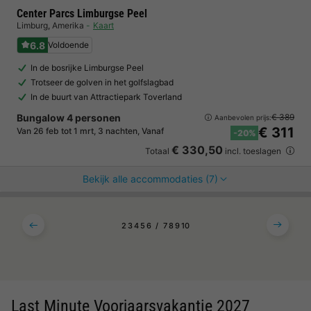
Center Parcs Limburgse Peel
Limburg
,
Amerika
Kaart
6.8
Voldoende
In de bosrijke Limburgse Peel
Trotseer de golven in het golfslagbad
In de buurt van Attractiepark Toverland
Bungalow 4 personen
€ 389
Aanbevolen prijs:
€ 311
Van 26 feb tot 1 mrt, 3 nachten, Vanaf
-20%
€ 330,50
Totaal
incl. toeslagen
Bekijk alle accommodaties (7)
2
3
4
5
6
7
8
9
10
Last Minute Voorjaarsvakantie 2027