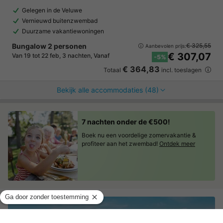
Gelegen in de Veluwe
Vernieuwd buitenzwembad
Duurzame vakantiewoningen
Bungalow 2 personen
€ 325,55
Aanbevolen prijs:
€ 307,07
Van 19 tot 22 feb, 3 nachten, Vanaf
-5%
€ 364,83
Totaal
incl. toeslagen
Bekijk alle accommodaties (48)
7 nachten onder de €500!
Boek nu een voordelige zomervakantie &
profiteer aan het zwembad!
Ontdek meer