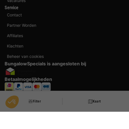
Vacatures
Service
Contact
Partner Worden
Affiliates
Klachten
Beheer van cookies
BungalowSpecials is aangesloten bij
Betaalmogelijkheden
Filter
Kaart
Door te boeken bij BungalowSpecials profiteer je van meer dan 20 jaar ervaring en