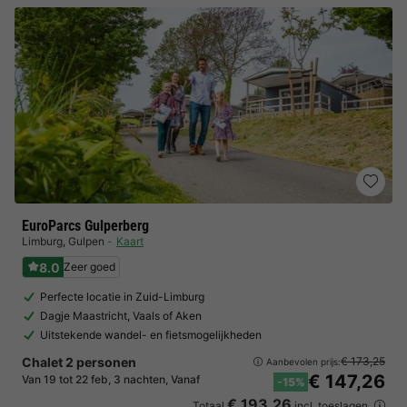
EuroParcs Gulperberg
Limburg
,
Gulpen
Kaart
8.0
Zeer goed
Perfecte locatie in Zuid-Limburg
Dagje Maastricht, Vaals of Aken
Uitstekende wandel- en fietsmogelijkheden
Chalet 2 personen
€ 173,25
Aanbevolen prijs:
€ 147,26
Van 19 tot 22 feb, 3 nachten, Vanaf
-15%
€ 193,26
Totaal
incl. toeslagen