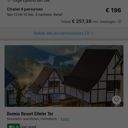
Dagje Egmond aan Zee
Chalet 4 personen
€ 196
Van 12 tot 15 feb, 3 nachten, Vanaf
€ 257,38
Totaal
incl. toeslagen
Bekijk alle accommodaties (2)
Dormio Resort Eifeler Tor
Noordrijn-westfalen
,
Heimbach
Kaart
8.6
Zeer goed