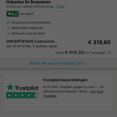
Hofparken De Bergvennen
Overijssel
,
Lattrop-breklenkamp
Kaart
8.0
Zeer goed
Duurzame accommodaties
Natuurrijke omgeving
Parkeren voor de deur!
VAKANTIEHUIS 2 personen
€ 318,60
Van 12 tot 15 feb, 3 nachten, Vanaf
€ 414,30
Totaal
incl. toeslagen
Bekijk alle accommodaties (20)
Trustpilot beoordelingen
Al 10.064+ reizigers gingen je voor! —
„Al
vakantie bij het boeken“
(Emy) ·
4.5 / 5 op
Trustpilot