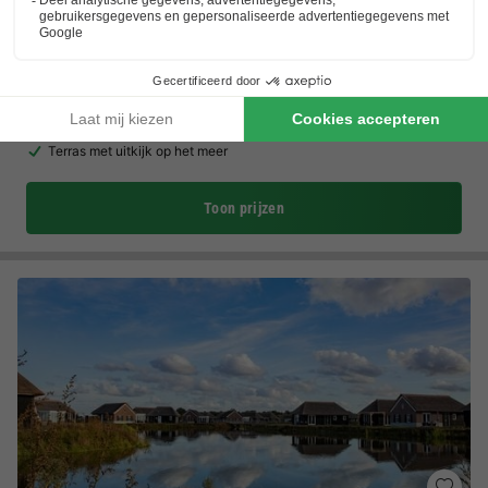
Camping de Binnenvaart
Vlaanderen
,
Houthalen-helchteren
(23,5 km van Weert)
Kaart
Gratis toegang waterparadijs
Kamperen in Belgische natuur
Terras met uitkijk op het meer
Toon prijzen