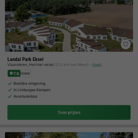
Landal Park Eksel
Vlaanderen
,
Hechtel-eksel
(21,3 km van Weert)
Kaart
7.8
Goed
Bosrijke omgeving
In Limburgse Kempen
Avonturenbos
Toon prijzen