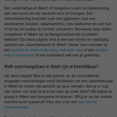
Een vakantiehuis in Weert of bungalow is een recreatiewoning
dat men huurt om de vakantie door te brengen. Een
vakantiewoning beschikt over het algemeen over een
woonkamer, keuken, slaapkamer(s), een badkamer en een tuin
of terras om buiten te kunnen vertoeven. Benieuwd naar welke
bungalows in Weert wij op BungalowSpecials te bieden
hebben? Op deze pagina vind je een een divers en veelzijdig
aanbod aan vakantiehuizen in Weert. Ideaal voor wanneer je
een
goedkoop weekendje weg
,
midweek weg
of een
weekje
weg in Nederland
of het buitenland wilt met je geliefdes.
Welk soort bungalows in Weert zijn er beschikbaar?
Op deze pagina filter je met gemak op de verschillende
mogelijke voorzieningen en/of faciliteiten om een vakantiehuisje
in Weert te vinden die aansluit op jouw wensen. Ben je er nog
niet zeker van waar je precies naar op zoek bent? Wij helpen je
graag in Weert een bungalow te boeken. Wil jij er op het laatste
moment even tussenuit? Kies dan voor een
last minute
vakantiehuisje
.