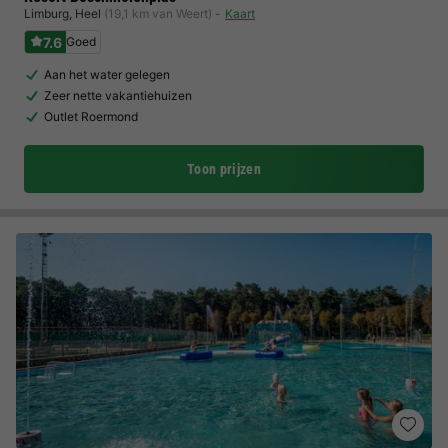
Limburg
,
Heel
(19,1 km van Weert)
Kaart
7.6
Goed
Aan het water gelegen
Zeer nette vakantiehuizen
Outlet Roermond
Toon prijzen