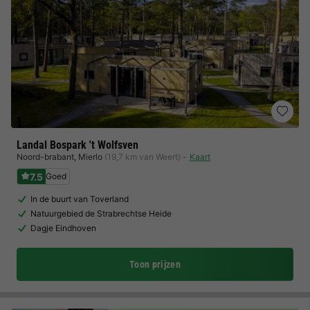
Landal Bospark 't Wolfsven
Noord-brabant
,
Mierlo
(19,7 km van Weert)
Kaart
7.5
Goed
In de buurt van Toverland
Natuurgebied de Strabrechtse Heide
Dagje Eindhoven
Toon prijzen