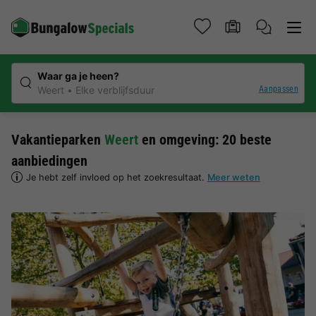
Waar ga je heen?
Aanpassen
Weert
Elke verblijfsduur
Vakantieparken
Weert
en omgeving: 20 beste
aanbiedingen
Je hebt zelf invloed op het zoekresultaat.
Meer weten