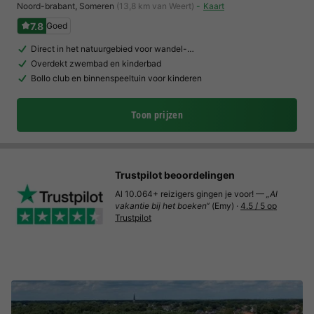
Noord-brabant
,
Someren
(13,8 km van Weert)
Kaart
7.8
Goed
Direct in het natuurgebied voor wandel-…
Overdekt zwembad en kinderbad
Bollo club en binnenspeeltuin voor kinderen
Toon prijzen
Trustpilot beoordelingen
Al 10.064+ reizigers gingen je voor! —
„Al
vakantie bij het boeken“
(Emy) ·
4.5 / 5 op
Trustpilot