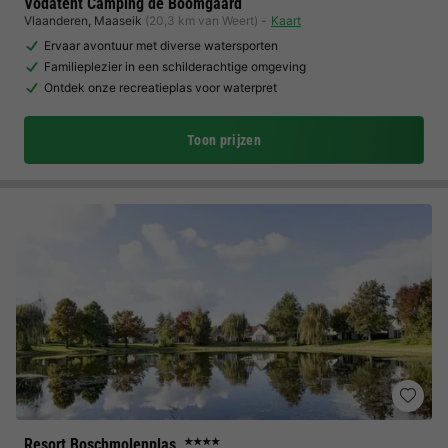
Vodatent Camping de Boomgaard
Vlaanderen
,
Maaseik
(20,3 km van Weert)
Kaart
Ervaar avontuur met diverse watersporten
Familieplezier in een schilderachtige omgeving
Ontdek onze recreatieplas voor waterpret
Toon prijzen
Resort Boschmolenplas
★★★★