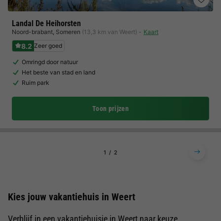
Landal De Heihorsten
Noord-brabant
,
Someren
(13,3 km van Weert)
Kaart
8.2
Zeer goed
Omringd door natuur
Het beste van stad en land
Ruim park
Toon prijzen
1
2
Kies jouw vakantiehuis in Weert
Verblijf in een vakantiehuisje in Weert naar keuze