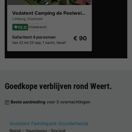
Vodatent Camping de Peelweide
Limburg
,
Grashoek
10.0
Uitstekend
Safaritent 4 personen
€ 90
Van 22 tot 23 sep, 1 nacht, Vanaf
Goedkope verblijven rond
Weert
.
Beste aanbieding
voor 3 overnachtingen
Vodatent Familiepark Goolderheide
België
-
Vlaanderen
-
Bocholt