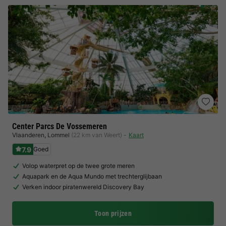
Center Parcs De Vossemeren
Vlaanderen
,
Lommel
(22 km van Weert)
Kaart
7.9
Goed
Volop waterpret op de twee grote meren
Aquapark en de Aqua Mundo met trechterglijbaan
Verken indoor piratenwereld Discovery Bay
Toon prijzen