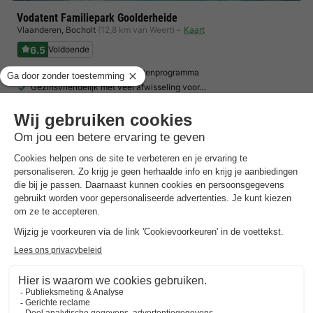
Vodatent Familiepark Goolderheide
Vlaanderen
,
Bocholt
(12,8 km van Weert)
Kaart
6.5
Voldoende
Uitgebreid sport- en activiteitenprogramma
Gezinsvriendelijk met veel afwisseling voor…
midden in de natuur direct naast een groot…
Toon prijzen