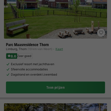
Parc Maasresidence Thorn
Limburg
,
Thorn
(19 km van Weert)
Kaart
8.6
Zeer goed
Exclusief resort met jachthaven
Sfeervolle accommodaties
Dagstrand en overdekt zwembad
Toon prijzen