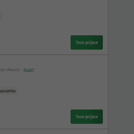
r
Toon prijzen
van Weert)
Kaart
ssruimte
Toon prijzen