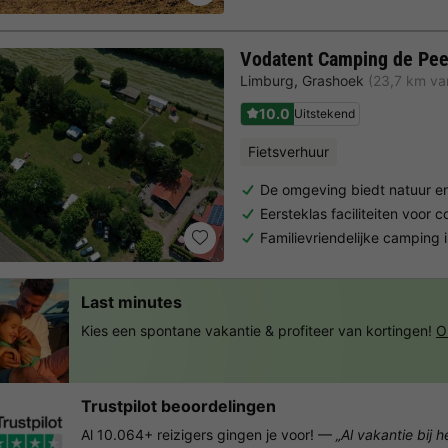
Vodatent Camping de Pee
Limburg
,
Grashoek
(23,7 km va
10.0
Uitstekend
Fietsverhuur
De omgeving biedt natuur en
Eersteklas faciliteiten voor 
Familievriendelijke camping 
Last minutes
Kies een spontane vakantie & profiteer van kortingen!
O
Trustpilot beoordelingen
Al 10.064+ reizigers gingen je voor! —
„Al vakantie bij 