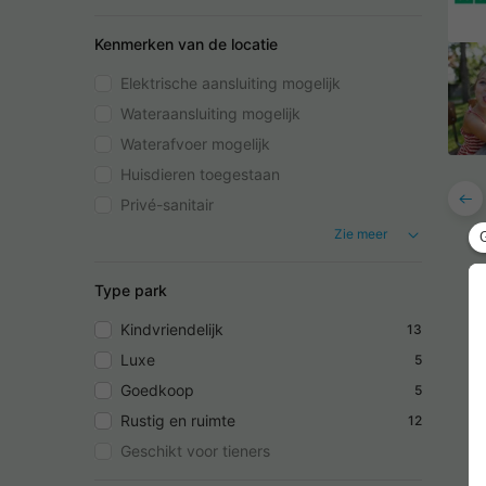
Kenmerken van de locatie
Elektrische aansluiting mogelijk
Wateraansluiting mogelijk
Waterafvoer mogelijk
Huisdieren toegestaan
Privé-sanitair
Zie meer
Type park
Kindvriendelijk
13
Luxe
5
Goedkoop
5
Rustig en ruimte
12
Geschikt voor tieners