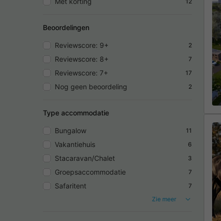
Met korting
12
Beoordelingen
Reviewscore: 9+
2
Reviewscore: 8+
7
Reviewscore: 7+
17
Nog geen beoordeling
2
Type accommodatie
Bungalow
11
Vakantiehuis
6
Stacaravan/Chalet
3
Groepsaccommodatie
7
Safaritent
7
Zie meer