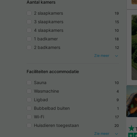
Aantal kamers
2 slaapkamers
19
3 slaapkamers
15
4 slaapkamers
10
1 badkamer
18
2 badkamers
12
Zie meer
Faciliteiten accommodatie
Sauna
10
Wasmachine
4
Ligbad
9
Bubbelbad buiten
1
Wi-Fi
17
Huisdieren toegestaan
20
Zie meer