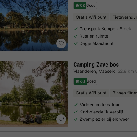
7.3
Goed
Gratis Wifi punt
Fietsverhuu
Grenspark Kempen-Broek
Rust en ruimte
Dagje Maastricht
Camping Zavelbos
Vlaanderen
,
Maaseik
(22,8 km 
7.0
Goed
Gratis Wifi punt
Binnen fitne
Midden in de natuur
Kindvriendelijk verblijf
Zwemplezier bij elk weer