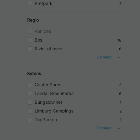
Pretpark
7
Regio
Aan zee
Bos
18
Rivier of meer
6
Zie meer
Ketens
Center Parcs
3
Landal GreenParks
6
Bungalow.net
1
Limburg Campings
2
TopParken
1
Zie meer