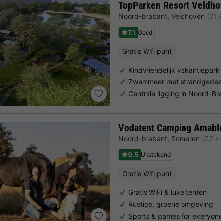
TopParken Resort Veldho
Noord-brabant
,
Veldhoven
(21,
7.1
Goed
Gratis Wifi punt
Kindvriendelijk vakantiepark
Zwemmeer met strandgedee
Centrale ligging in Noord-Br
Vodatent Camping Amabl
Noord-brabant
,
Someren
(7,7 
9.5
Uitstekend
Gratis Wifi punt
Gratis WiFi & luxe tenten
Rustige, groene omgeving
Sports & games for everyon