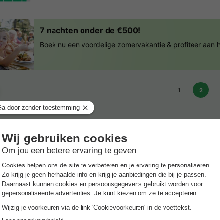
7 nachten onder de €500!
Boek nu een voordelige zomervakantie & profiteer aan
1
2