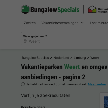
Zoeken
Vakantiebestemmingen
Last minut
Waar ga je heen?
>
>
>
BungalowSpecials
Nederland
Limburg
Weert
Vakantieparken
Weert
en omgevi
aanbiedingen - pagina 2
Je hebt zelf invloed op het zoekresultaat.
Meer weten
Verfijn je zoekresultaten
Populaire filters