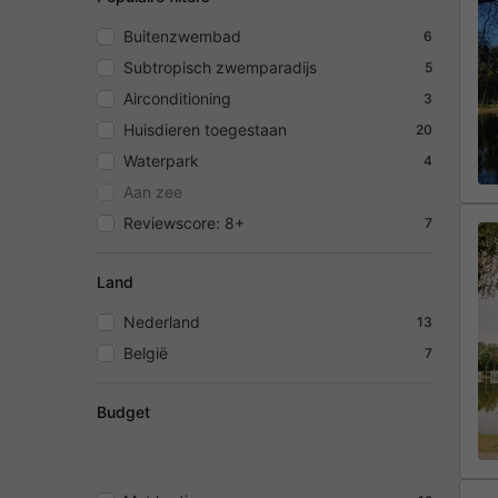
Buitenzwembad
6
Subtropisch zwemparadijs
5
Airconditioning
3
Huisdieren toegestaan
20
Waterpark
4
Aan zee
Reviewscore: 8+
7
Land
Nederland
13
België
7
Budget