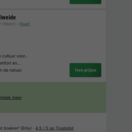
lweide
n Weert)
Kaart
 cultuur voor…
comfort en…
in de natuur
Toon prijzen
ntdek meer
het boeken“
(Emy) ·
4.5 / 5 op Trustpilot