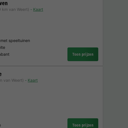
ven
9 km van Weert)
Kaart
 met speeltuinen
lte
abant
Toon prijzen
e
km van Weert)
Kaart
e
Toon prijzen