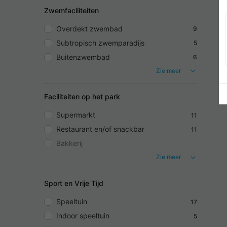
Zwemfaciliteiten
Overdekt zwembad
9
Subtropisch zwemparadijs
5
Buitenzwembad
6
Zie meer
Faciliteiten op het park
Supermarkt
11
Restaurant en/of snackbar
11
Bakkerij
Zie meer
Sport en Vrije Tijd
Speeltuin
17
Indoor speeltuin
5