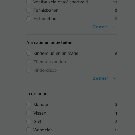
Voetbalveld en/of sportveld
13
Tennisbanen
3
Fietsverhuur
16
Zie meer
Animatie en activiteiten
Kinderclub en animatie
9
Thema-avonden
Kinderdisco
Zie meer
In de buurt
Manege
3
Vissen
1
Golf
2
Wandelen
5