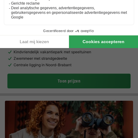
TopParken Resort Veldhoven
Noord-brabant
,
Veldhoven
(14,2 km van Bladel)
Kaart
7.1
Goed
Kindvriendelijk vakantiepark met speeltuinen
Zwemmeer met strandgedeelte
Centrale ligging in Noord-Brabant
Toon prijzen