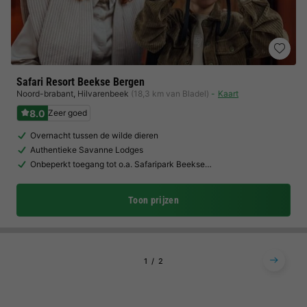
Safari Resort Beekse Bergen
Noord-brabant
,
Hilvarenbeek
(18,3 km van Bladel)
Kaart
8.0
Zeer goed
Overnacht tussen de wilde dieren
Authentieke Savanne Lodges
Onbeperkt toegang tot o.a. Safaripark Beekse…
Toon prijzen
1
2