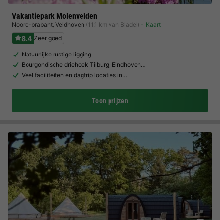
Vakantiepark Molenvelden
Noord-brabant
,
Veldhoven
(11,1 km van Bladel)
Kaart
8.4
Zeer goed
Natuurlijke rustige ligging
Bourgondische driehoek Tilburg, Eindhoven…
Veel faciliteiten en dagtrip locaties in…
Toon prijzen