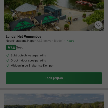
Landal Het Vennenbos
Noord-brabant
,
Hapert
(3,3 km van Bladel)
Kaart
7.6
Goed
Subtropisch waterparadijs
Groot indoor speelparadijs
Midden in de Brabantse Kempen
Toon prijzen