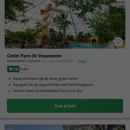
Center Parcs De Vossemeren
Vlaanderen
,
Lommel
(14,2 km van Bladel)
Kaart
7.9
Goed
Volop waterpret op de twee grote meren
Aquapark en de Aqua Mundo met trechterglijbaan
Verken indoor piratenwereld Discovery Bay
Toon prijzen