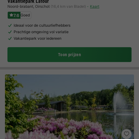
Vakantiepark Latour
Noord-brabant
,
Oirschot
(16,4 km van Bladel)
Kaart
7.6
Goed
Ideaal voor de cultuurliefhebbers
Prachtige omgeving vol variatie
Vakantiepark voor iedereen
Toon prijzen