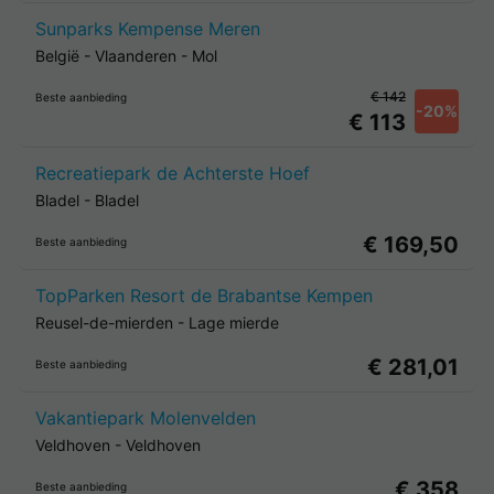
Sunparks Kempense Meren
België
-
Vlaanderen
-
Mol
€ 142
Beste aanbieding
-20%
€ 113
Recreatiepark de Achterste Hoef
Bladel
-
Bladel
€ 169,50
Beste aanbieding
TopParken Resort de Brabantse Kempen
Reusel-de-mierden
-
Lage mierde
€ 281,01
Beste aanbieding
Vakantiepark Molenvelden
Veldhoven
-
Veldhoven
€ 358
Beste aanbieding