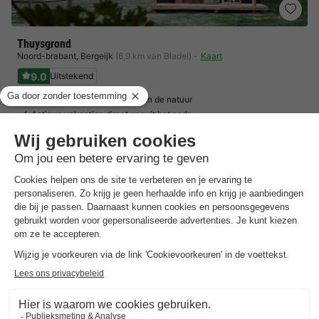
Thuysgrond
Noord-brabant
,
Bergeijk
(6,9 km van Bladel)
Kaart
9.0
Uitstekend
Breng de nacht door midden in de natuur
Actieve vakanties direct vanuit het park
Koken uit eigen moestuin
Toon prijzen