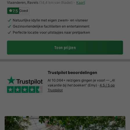
Vlaanderen
,
Ravels
(14,4 km van Bladel)
Kaart
7.5
Goed
Natuurlijke idylle met eigen zwem- en vismeer
Gezinsvriendelijke faciliteiten en entertainment
Perfecte locatie voor uitstapjes naar pretparken
Toon prijzen
Trustpilot beoordelingen
Al 10.064+ reizigers gingen je voor! —
„Al
vakantie bij het boeken“
(Emy) ·
4.5 / 5 op
Trustpilot