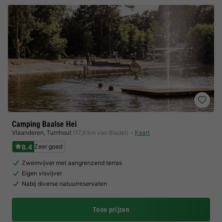
Camping Baalse Hei
Vlaanderen
,
Turnhout
(17,9 km van Bladel)
Kaart
8.4
Zeer goed
Zwemvijver met aangrenzend terras
Eigen visvijver
Nabij diverse natuurreservaten
Toon prijzen