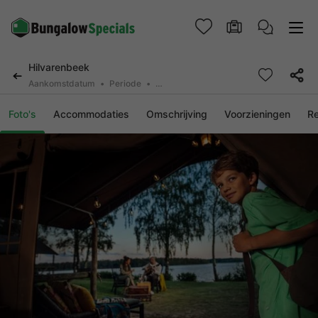
Hilvarenbeek
Aankomstdatum
Periode
2 personen, 0 huisdier
Foto's
Accommodaties
Omschrijving
Voorzieningen
R