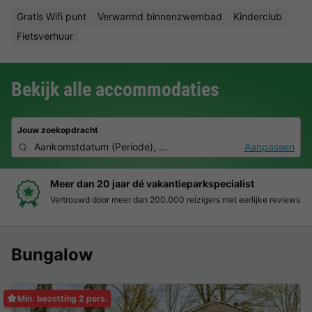
Gratis Wifi punt
Verwarmd binnenzwembad
Kinderclub
Fietsverhuur
Bekijk alle accommodaties
Jouw zoekopdracht
Aankomstdatum
(
Periode
),
2 personen, 0 huisdier
Aanpassen
Boek eenvoudig en zonder stress
Duidelijke prijzen, moeiteloos boeken en veilige betaalomgeving
Bungalow
Min. bezetting 2 pers.