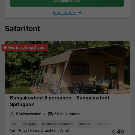
Zie aanbiedingen
Meer weten
Safaritent
Min. bezetting 2 pers.
Bungalowtent 5 personen - Bungalowtent
Springbok
5 Volwassenen
2 Slaapkamers
Wi-Fi toegang
Koffiezetapparaat
Vriezer
Koelkast
Tuinmeub
Van 16 tot 18 sep, 2 nachten, Vanaf
€ 40