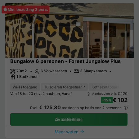
Min. bezetting 2 pers.
Bungalow 6 personen - Forest Jungalow Plus
70m2
6 Volwassenen
3 Slaapkamers
1 Badkamer
Wi-Fi toegang
Huisdieren toegestaan *
Koffiezetapparaat
Vaat
Van 18 tot 20 nov, 2 nachten, Vanaf
€ 120
Aanbevolen prijs:
€ 102
-15%
€ 125,30
Excl.
toeslagen op basis van 2 personen
Zie aanbiedingen
Meer weten