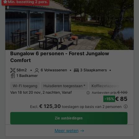
Min. bezetting 2 pers.
Bungalow 6 personen - Forest Jungalow
Comfort
58m2
6 Volwassenen
3 Slaapkamers
1 Badkamer
Wi-Fi toegang
Huisdieren toegestaan *
Koffiezetapparaat
Vaat
Van 18 tot 20 nov, 2 nachten, Vanaf
€ 100
Aanbevolen prijs:
€ 85
-15%
€ 125,30
Excl.
toeslagen op basis van 2 personen
Zie aanbiedingen
Meer weten