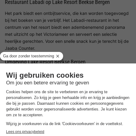
Restaurant Labadi op Lake Resort Beekse Bergen
Het park biedt een ontbijtservice, die kan worden toegevoegd
bij het boeken van je verblijf. Het Labadi-restaurant in het
centrum van het resort biedt een adembenemend panorama
met uitzicht op het Victoriameer en serveert een selectie
heerlijke gerechten. Voor een snelle snack kun je terecht bij de
Jaaba Counter.
Omgeving Lake Resort Beekse Bergen
Lake Resort Beekse Bergen ligt in een prachtige regio die volop
mogelijkheden biedt voor zowel natuurliefhebbers als
avonturiers. Safaripark Beekse Bergen ligt direct naast het
resort en laat je kennismaken met verschillende dieren in een
natuurlijke omgeving. Het park biedt ook tal van wandel- en
fietspaden waarmee je de omringende natuur kunt verkennen
en ervan kunt genieten.
Goed om
te weten