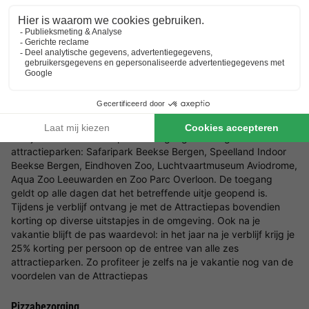
Belangrijke informatie
Huisdieren zijn altijd op aanvraag. U dient dit aan te geven bij
uw reservering, het park zal uw aanvraag in behandeling
nemen.
Attractiepas- inclusief toegang
Wanneer je een accommodatie boekt op Lake Resort Beekse
Bergen, ontvang je de Attractiepas bij je verblijf. Met deze pas
heb je inclusief en onbeperkte toegang tot zes geselecteerde
attractieparken: Safaripark Beekse Bergen, Speelland Indoor
Beekse Bergen, Eindhoven Zoo, Luchtvaartmuseum Aviodrome,
Aqua Zoo Leeuwarden en Zoo Parc Overloon. De toegang
geldt op alle dagen dat het betreffende uitje geopend is.
Tijdens je verblijf ontvang je met de Attractiepas bovendien
korting op diverse uitstapjes in de omgeving. Ook na je
vakantie blijft de pas waardevol: in het jaar na je verblijf krijg je
25% korting per persoon op de entree van alle zes
attractieparken. Zo profiteer je zelfs na je vakantie nog van de
voordelen van de Attractiepas
Pizzabezorging