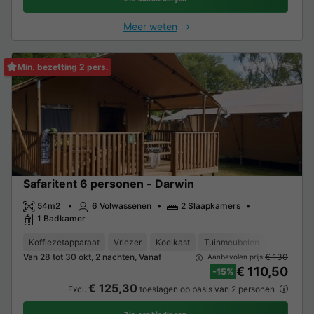
Meer weten
Min. bezetting 2 pers.
Safaritent 6 personen - Darwin
54m2
6 Volwassenen
2 Slaapkamers
1 Badkamer
Koffiezetapparaat
Vriezer
Koelkast
Tuinmeubelen
TV
Van 28 tot 30 okt, 2 nachten, Vanaf
€ 130
Aanbevolen prijs:
€ 110,50
-15%
€ 125,30
Excl.
toeslagen op basis van 2 personen