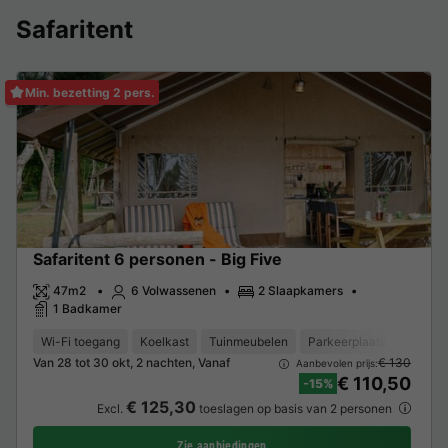
Safaritent
Min. bezetting 2 pers.
Safaritent 6 personen - Big Five
47m2
6 Volwassenen
2 Slaapkamers
1 Badkamer
Wi-Fi toegang
Koelkast
Tuinmeubelen
Parkeerplaats
TV
Van 28 tot 30 okt, 2 nachten, Vanaf
€ 130
Aanbevolen prijs:
€ 110,50
-15%
€ 125,30
Excl.
toeslagen op basis van 2 personen
Zie aanbiedingen