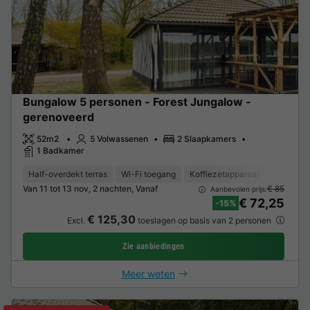
Bungalow 5 personen - Forest Jungalow -
gerenoveerd
52m2
5 Volwassenen
2 Slaapkamers
1 Badkamer
Half-overdekt terras
Wi-Fi toegang
Koffiezetapparaat
Vaatwass
Van 11 tot 13 nov, 2 nachten, Vanaf
€ 85
Aanbevolen prijs:
€ 72,25
-15%
€ 125,30
Excl.
toeslagen op basis van 2 personen
Zie aanbiedingen
Meer weten