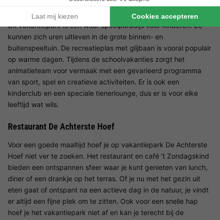
Faciliteiten voor kinderen De Achterste Hoef
Dit vakantiepark is een waar speelparadijs voor kinderen. Ze
kunnen zich uren uitleven in de grote binnen- en
buitenspeeltuin. De recreatieplas met glijbaan is vooral populair
op warme dagen. Tijdens de schoolvakanties zorgt het
animatieteam voor vermaak met een gevarieerd programma
van sport, spel en creatieve activiteiten. Er is ook een
kinderclub en een speciale tienerlounge, dus er is voor elke
leeftijd wat wils.
Restaurant De Achterste Hoef
Voor een goede maaltijd hoef je op vakantiepark De Achterste
Hoef niet ver te zoeken. Het restaurant en café 't Zondagskind
bieden een ontspannen sfeer waar je kunt genieten van lunch,
diner of een drankje op het terras. Of je nu met het gezin uit
eten gaat of ontspant na een actieve dag in de natuur, je vindt
er altijd een fijne plek om te zitten. Ook voor een snelle hap
hoef je het vakantiepark niet af en kan je terecht bij de