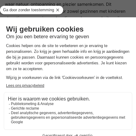
waar natuur, ontspanning en plezier samenkomen. Dit
bungalowpark is geschikt voor zowel gezinnen met kinderen
als actieve gepensioneerden die overdag graag buiten zijn en
's avonds genieten van comfort en rust. Dankzij de uitgebreide
faciliteiten en de natuurlijke omgeving voelt je vakantie hier
helemaal onbezorgd.
Faciliteiten op De Achterste Hoef
Vakantiepark De Achterste Hoef biedt je een breed scala aan
faciliteiten om je verblijf extra aangenaam te maken. Er is een
binnen- en buitenzwembad en een recreatieplas met
zandstrand. Er zijn diverse sportvelden, een 18-holes
avontuurlijke midgetgolfbaan, een crosscountry fietsparcours,
bowlingbanen en een indoorspeeltuin. Ook zijn er goed
onderhouden sanitaire voorzieningen, een campingwinkel voor
je dagelijkse boodschappen en een snackbar voor een hapje
tussendoor. Alles is overzichtelijk, zodat je snel je weg kunt
vinden op het vakantiepark.