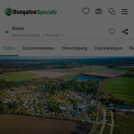
Bladel
Aankomstdatum
Periode
2 personen, 0 huisdier
Foto's
Accommodaties
Omschrijving
Voorzieningen
R