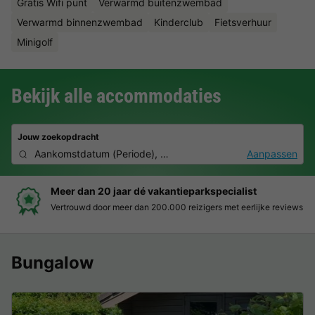
Gratis Wifi punt
Verwarmd buitenzwembad
Verwarmd binnenzwembad
Kinderclub
Fietsverhuur
Minigolf
Bekijk alle accommodaties
Jouw zoekopdracht
Aankomstdatum
(
Periode
),
2 personen, 0 huisdier
Aanpassen
Boek eenvoudig en zonder stress
Duidelijke prijzen, moeiteloos boeken en veilige betaalomgeving
Bungalow