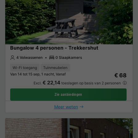
Bungalow 4 personen - Trekkershut
4 Volwassenen
0 Slaapkamers
Wi-Fi toegang
Tuinmeubelen
Van 14 tot 15 sep, 1 nacht, Vanaf
€ 68
€ 22,14
Excl.
toeslagen op basis van 2 personen
Zie aanbiedingen
Meer weten