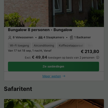
Bungalow 8 personen - Bungalow
8 Volwassenen
4 Slaapkamers
1 Badkamer
Wi-Fi toegang
Airconditioning
Koffiezetapparaat
Vriezer
Koe
Van 17 tot 18 sep, 1 nacht, Vanaf
€ 213,80
€ 49,84
Excl.
toeslagen op basis van 2 personen
Zie aanbiedingen
Meer weten
Safaritent