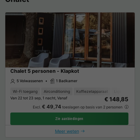
Chalet 5 personen - Klapkot
5 Volwassenen
1 Badkamer
Wi-Fi toegang
Airconditioning
Koffiezetapparaat
Ligstoel
Vri
Van 22 tot 23 sep, 1 nacht, Vanaf
€ 148,85
€ 49,74
Excl.
toeslagen op basis van 2 personen
Zie aanbiedingen
Meer weten