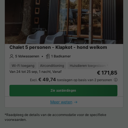
Chalet 5 personen - Klapkot - hond welkom
5 Volwassenen
1 Badkamer
Wi-Fi toegang
Airconditioning
Huisdieren toegestaan *
Koffieze
Van 24 tot 25 sep, 1 nacht, Vanaf
€ 171,85
€ 49,74
Excl.
toeslagen op basis van 2 personen
Zie aanbiedingen
Meer weten
*Raadpleeg de details van de accommodatie voor de specifieke
voorwaarden.