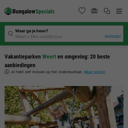
Waar ga je heen?
Aanpassen
Weert
Elke verblijfsduur
Vakantieparken
Weert
en omgeving: 20 beste
aanbiedingen
Je hebt zelf invloed op het zoekresultaat.
Meer weten