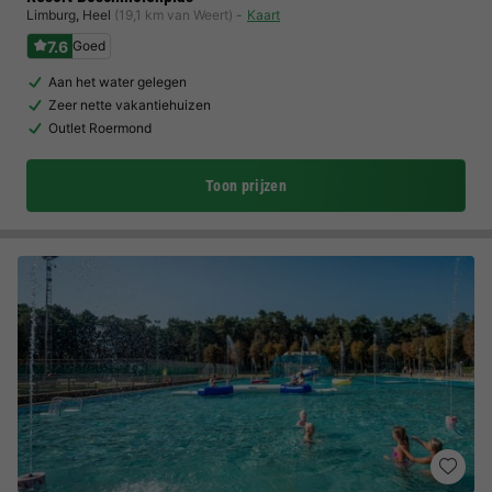
Limburg
,
Heel
(19,1 km van Weert)
Kaart
7.6
Goed
Aan het water gelegen
Zeer nette vakantiehuizen
Outlet Roermond
Toon prijzen