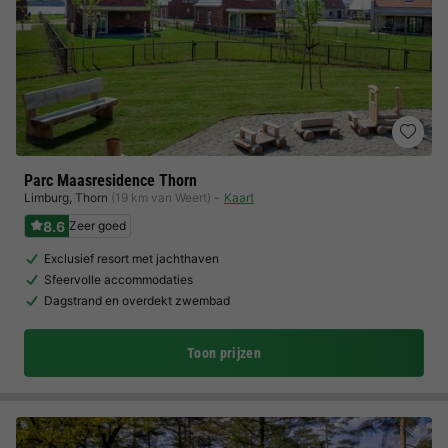
Parc Maasresidence Thorn
Limburg
,
Thorn
(19 km van Weert)
Kaart
8.6
Zeer goed
Exclusief resort met jachthaven
Sfeervolle accommodaties
Dagstrand en overdekt zwembad
Toon prijzen