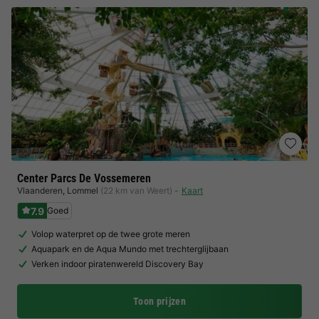
Center Parcs De Vossemeren
Vlaanderen
,
Lommel
(22 km van Weert)
Kaart
7.9
Goed
Volop waterpret op de twee grote meren
Aquapark en de Aqua Mundo met trechterglijbaan
Verken indoor piratenwereld Discovery Bay
Toon prijzen