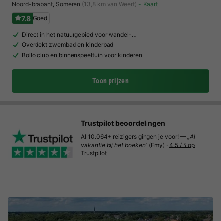
Noord-brabant
,
Someren
(13,8 km van Weert)
Kaart
7.8
Goed
Direct in het natuurgebied voor wandel-…
Overdekt zwembad en kinderbad
Bollo club en binnenspeeltuin voor kinderen
Toon prijzen
Trustpilot beoordelingen
Al 10.064+ reizigers gingen je voor! —
„Al
vakantie bij het boeken“
(Emy) ·
4.5 / 5 op
Trustpilot