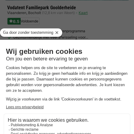
Vodatent Familiepark Goolderheide
Vlaanderen
,
Bocholt
(12,8 km van Weert)
Kaart
6.5
Voldoende
Uitgebreid sport- en activiteitenprogramma
Gezinsvriendelijk met veel afwisseling voor…
midden in de natuur direct naast een groot…
Toon prijzen