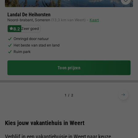
Landal De Heihorsten
Noord-brabant
,
Someren
(13,3 km van Weert)
Kaart
8.2
Zeer goed
Omringd door natuur
Het beste van stad en land
Ruim park
Toon prijzen
1
2
Kies jouw vakantiehuis in Weert
Verblijf in een vakantiehuisje in Weert naar keuze