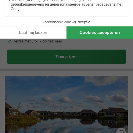
Camping de Binnenvaart
Vlaanderen
,
Houthalen-helchteren
(23,5 km van Weert)
Kaart
Gratis toegang waterparadijs
Kamperen in Belgische natuur
Terras met uitkijk op het meer
Toon prijzen