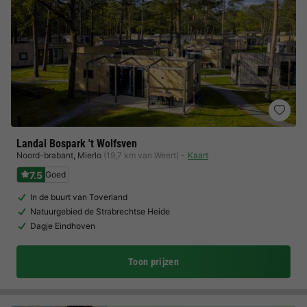
Landal Bospark 't Wolfsven
Noord-brabant
,
Mierlo
(19,7 km van Weert)
Kaart
7.5
Goed
In de buurt van Toverland
Natuurgebied de Strabrechtse Heide
Dagje Eindhoven
Toon prijzen