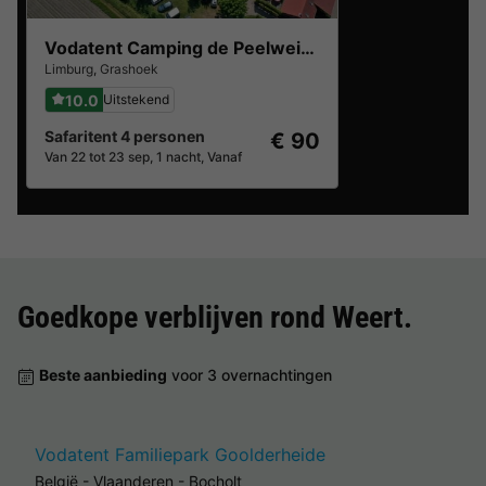
Vodatent Camping de Peelweide
Limburg
,
Grashoek
10.0
Uitstekend
Safaritent 4 personen
€ 90
Van 22 tot 23 sep, 1 nacht, Vanaf
Goedkope verblijven rond
Weert
.
Beste aanbieding
voor 3 overnachtingen
Vodatent Familiepark Goolderheide
België
-
Vlaanderen
-
Bocholt