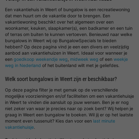
Een vakantiehuis in Weert of bungalow is een recreatiewoning
dat men huurt om de vakantie door te brengen. Een
vakantiewoning beschikt over het algemeen over een
woonkamer, keuken, slaapkamer(s), een badkamer en een tuin
of terras om buiten te kunnen vertoeven. Benieuwd naar welke
bungalows in Weert wij op BungalowSpecials te bieden
hebben? Op deze pagina vind je een een divers en veelzijdig
aanbod aan vakantiehuizen in Weert. Ideaal voor wanneer je
een
goedkoop weekendje weg
,
midweek weg
of een
weekje
weg in Nederland
of het buitenland wilt met je geliefdes.
Welk soort bungalows in Weert zijn er beschikbaar?
Op deze pagina filter je met gemak op de verschillende
mogelijke voorzieningen en/of faciliteiten om een vakantiehuisje
in Weert te vinden die aansluit op jouw wensen. Ben je er nog
niet zeker van waar je precies naar op zoek bent? Wij helpen je
graag in Weert een bungalow te boeken. Wil jij er op het laatste
moment even tussenuit? Kies dan voor een
last minute
vakantiehuisje
.