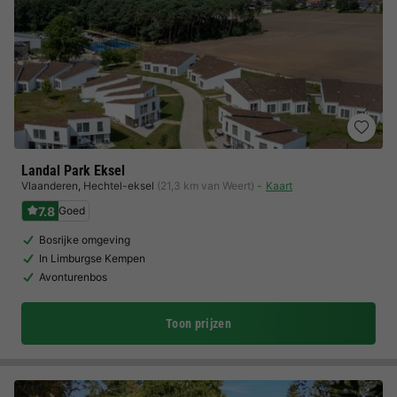
Landal Park Eksel
Vlaanderen
,
Hechtel-eksel
(21,3 km van Weert)
Kaart
7.8
Goed
Bosrijke omgeving
In Limburgse Kempen
Avonturenbos
Toon prijzen