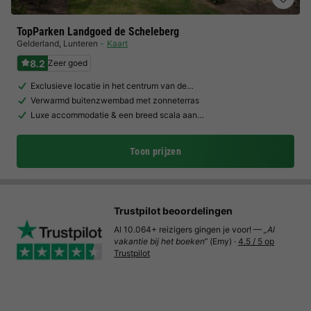
TopParken Landgoed de Scheleberg
Gelderland
,
Lunteren
Kaart
8.2
Zeer goed
Exclusieve locatie in het centrum van de…
Verwarmd buitenzwembad met zonneterras
Luxe accommodatie & een breed scala aan…
Toon prijzen
Trustpilot beoordelingen
Al 10.064+ reizigers gingen je voor! —
„Al
vakantie bij het boeken“
(Emy) ·
4.5 / 5 op
Trustpilot