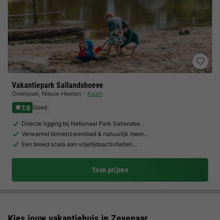
Vakantiepark Sallandshoeve
Overijssel
,
Nieuw Heeten
Kaart
7.8
Goed
Directe ligging bij Nationaal Park Sallandse…
Verwarmd binnenzwembad & natuurlijk meer…
Een breed scala aan vrijetijdsactiviteiten…
Toon prijzen
Kies jouw vakantiehuis in Zevenaar