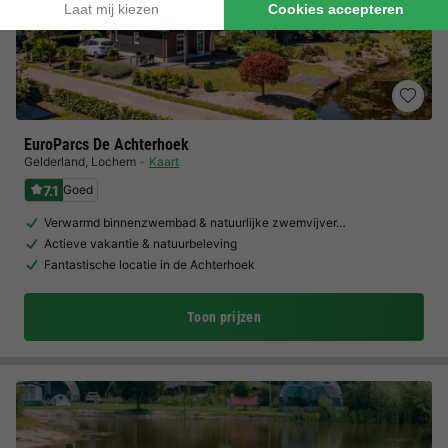
EuroParcs De Achterhoek
Gelderland
,
Lochem
Kaart
7.1
Goed
Verwarmd binnenzwembad & natuurlijke zwemvijver…
Actieve vakantie & natuurbeleving
Fantastische locatie in de Achterhoek
Toon prijzen