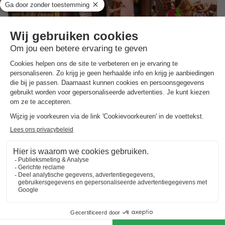
Summio Parc Heihaas
Gelderland
,
Putten
Kaart
8.0
Zeer goed
Familiepark met vele faciliteiten
Verwarmd binnenzwembad met kinderbad
Prachtig gelegen op de Veluwe
Toon prijzen