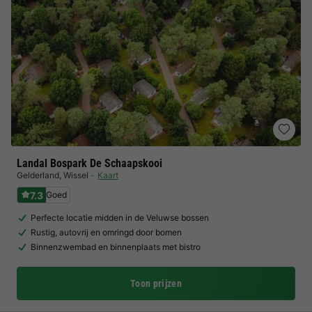
Landal Bospark De Schaapskooi
Gelderland
,
Wissel
Kaart
7.3
Goed
Perfecte locatie midden in de Veluwse bossen
Rustig, autovrij en omringd door bomen
Binnenzwembad en binnenplaats met bistro
Toon prijzen