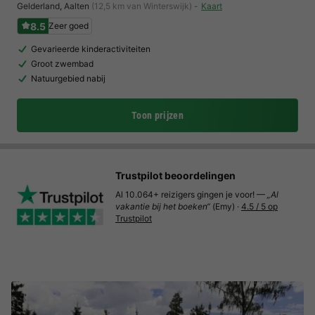
Gelderland
,
Aalten
(12,5 km van Winterswijk)
Kaart
8.5
Zeer goed
Gevarieerde kinderactiviteiten
Groot zwembad
Natuurgebied nabij
Toon prijzen
Trustpilot beoordelingen
Al 10.064+ reizigers gingen je voor! —
„Al
vakantie bij het boeken“
(Emy) ·
4.5 / 5 op
Trustpilot