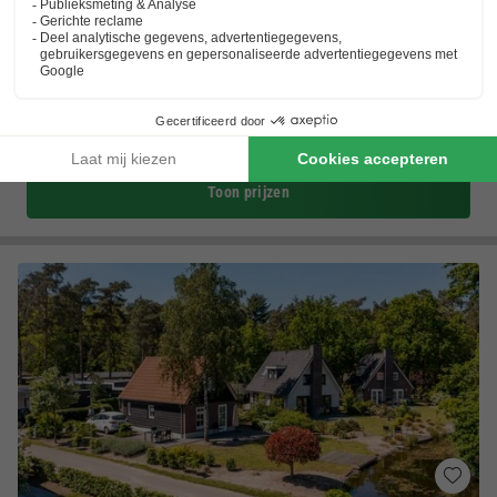
Vakantiepark Mölke
Overijssel
,
Zuna
(41,9 km van Winterswijk)
Kaart
7.4
Goed
Unieke binnenspeeltuin Okidoki
Slaap in bijzondere accommodaties
Prachtige landelijke omgeving
Toon prijzen