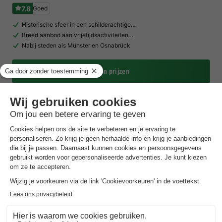
7.8
Goed
Historische sfeer in een schilderachtige…
Breed aanbod aan vrijetijdsactiviteiten…
Nabij steden als Münster en Osnabrück
Toon prijzen