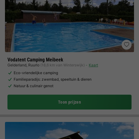
Vodatent Camping Meibeek
Gelderland
,
Ruurlo
(18,6 km van Winterswijk)
Kaart
Eco-vriendelijke camping
Familieparadijs: zwembad, speeltuin & dieren
Natuur & culinair genot
Toon prijzen