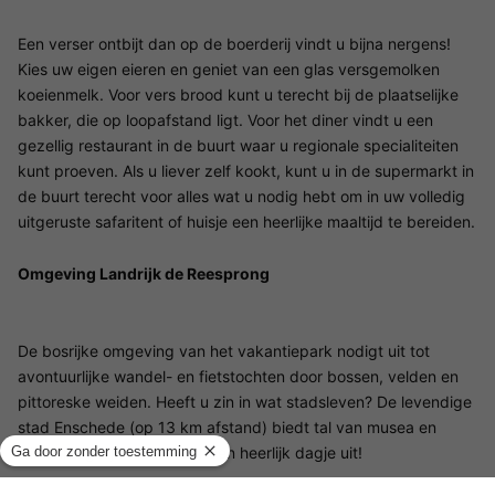
Een verser ontbijt dan op de boerderij vindt u bijna nergens!
Kies uw eigen eieren en geniet van een glas versgemolken
koeienmelk. Voor vers brood kunt u terecht bij de plaatselijke
bakker, die op loopafstand ligt. Voor het diner vindt u een
gezellig restaurant in de buurt waar u regionale specialiteiten
kunt proeven. Als u liever zelf kookt, kunt u in de supermarkt in
de buurt terecht voor alles wat u nodig hebt om in uw volledig
uitgeruste safaritent of huisje een heerlijke maaltijd te bereiden.
Omgeving Landrijk de Reesprong
De bosrijke omgeving van het vakantiepark nodigt uit tot
avontuurlijke wandel- en fietstochten door bossen, velden en
pittoreske weiden. Heeft u zin in wat stadsleven? De levendige
stad Enschede (op 13 km afstand) biedt tal van musea en
winkelmogelijkheden voor een heerlijk dagje uit!