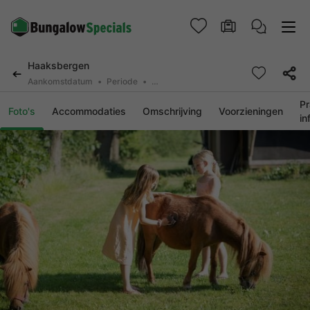
Haaksbergen
Aankomstdatum
Periode
2 personen, 0 huisdier
Pr
Foto's
Accommodaties
Omschrijving
Voorzieningen
in