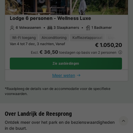
Lodge 6 personen - Wellness Luxe
6 Volwassenen
3 Slaapkamers
1 Badkamer
Wi-Fi toegang
Airconditioning
Koffiezetapparaat
Ligstoel
Va
Van 4 tot 7 dec, 3 nachten, Vanaf
€ 1.050,20
€ 36,50
Excl.
toeslagen op basis van 2 personen
Zie aanbiedingen
Meer weten
*Raadpleeg de details van de accommodatie voor de specifieke
voorwaarden.
Over Landrijk de Reesprong
Ontdek meer over het park en de bezienswaardigheden
in de buurt.