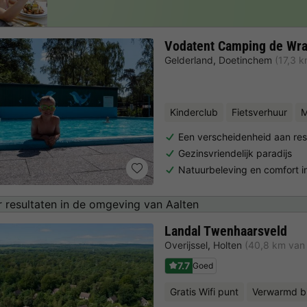
Vodatent Camping de Wr
Gelderland
,
Doetinchem
(17,3 k
Kinderclub
Fietsverhuur
M
Een verscheidenheid aan re
Gezinsvriendelijk paradijs
Natuurbeleving en comfort i
 resultaten in de omgeving van Aalten
Landal Twenhaarsveld
Overijssel
,
Holten
(40,8 km van 
7.7
Goed
Gratis Wifi punt
Verwarmd 