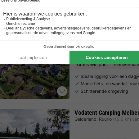
Trustpilot beoordelingen
Al 10.064+ reizigers gingen je voor! —
„Al vakantie bij 
Buitenplaats In den Olde
Gelderland
,
Winterswijk
(7,3 km
8.1
Zeer goed
Gratis Wifi punt
Fietsverhuu
Ideale ligging voor een dagj
Mooie fiets- en wandel- rout
Schitterende omgeving
Vodatent Camping Meibe
Gelderland
,
Ruurlo
(16,6 km van