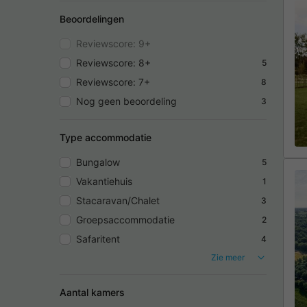
Beoordelingen
Reviewscore: 9+
Reviewscore: 8+
5
Reviewscore: 7+
8
Nog geen beoordeling
3
Type accommodatie
Bungalow
5
Vakantiehuis
1
Stacaravan/Chalet
3
Groepsaccommodatie
2
Safaritent
4
Zie meer
Aantal kamers