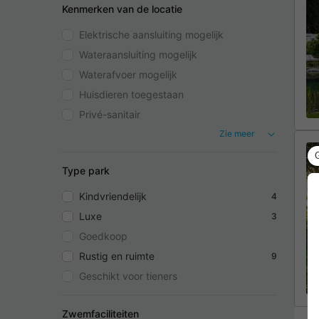
Kenmerken van de locatie
Elektrische aansluiting mogelijk
Wateraansluiting mogelijk
Waterafvoer mogelijk
Huisdieren toegestaan
Privé-sanitair
Zie meer
Type park
Kindvriendelijk
4
Luxe
3
Goedkoop
Rustig en ruimte
9
Geschikt voor tieners
Zwemfaciliteiten