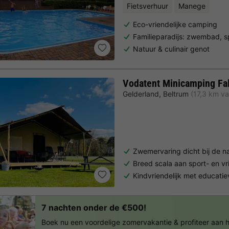
Fietsverhuur
Manege
Eco-vriendelijke camping
Familieparadijs: zwembad, sp
Natuur & culinair genot
Vodatent Minicamping Fa
Gelderland
,
Beltrum
(17,3 km va
Zwemervaring dicht bij de n
Breed scala aan sport- en vrij
Kindvriendelijk met educat
7 nachten onder de €500!
Boek nu een voordelige zomervakantie & profiteer aan