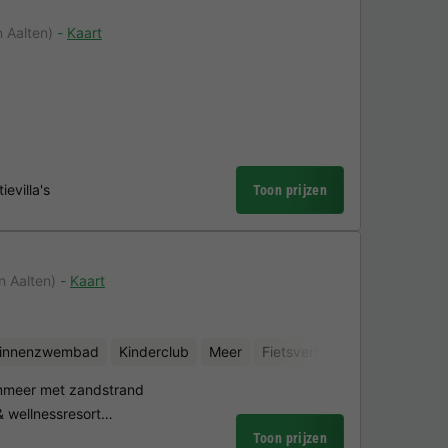
 Aalten)
Kaart
evilla's
Toon prijzen
n Aalten)
Kaart
binnenzwembad
Kinderclub
Meer
Fietsverhuur
Minigolf
S
emmeer met zandstrand
 wellnessresort…
Toon prijzen