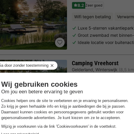
8.2
Zeer goed
Wifi tegen betaling
Verwarm
Luxe 5-sterren vakantiepark 
Groot zwembad met binnen-
Ideale locatie voor buitenacti
Camping Vreehorst
Gelderland
,
Winterswijk
(8,5 km
8.4
Zeer goed
Gratis Wifi punt
Verwarmd 
Prachtige wandel en fietso
Vlakbij de Duitse grens
Binnen- en buitenzwembad