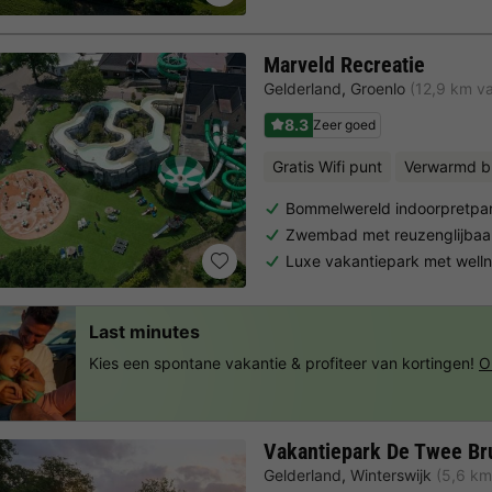
Marveld Recreatie
Gelderland
,
Groenlo
(12,9 km va
8.3
Zeer goed
Gratis Wifi punt
Verwarmd b
Bommelwereld indoorpretpa
Zwembad met reuzenglijbaa
Luxe vakantiepark met well
Last minutes
Kies een spontane vakantie & profiteer van kortingen!
O
Vakantiepark De Twee B
Gelderland
,
Winterswijk
(5,6 km