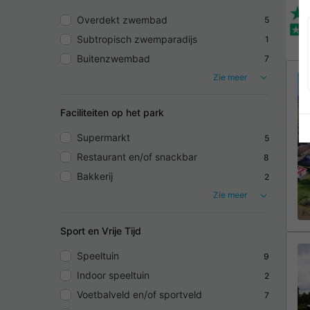
Overdekt zwembad
5
Subtropisch zwemparadijs
1
Buitenzwembad
7
Zie meer
Faciliteiten op het park
Supermarkt
5
Restaurant en/of snackbar
8
Bakkerij
2
Zie meer
Sport en Vrije Tijd
Speeltuin
9
Indoor speeltuin
2
Voetbalveld en/of sportveld
7