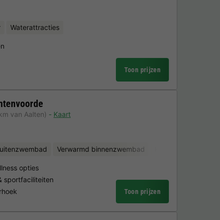
r
Waterattracties
en
Toon prijzen
htenvoorde
 km van Aalten)
Kaart
uitenzwembad
Verwarmd binnenzwembad
Kinderclub
Fietsv
lness opties
portfaciliteiten
erhoek
Toon prijzen