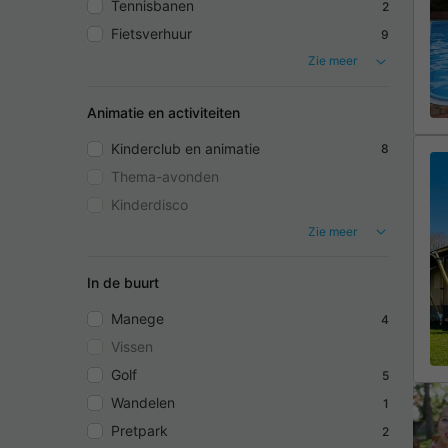
Tennisbanen
2
Fietsverhuur
9
Zie meer
Animatie en activiteiten
Kinderclub en animatie
8
Thema-avonden
Kinderdisco
Zie meer
In de buurt
Manege
4
Vissen
Golf
5
Wandelen
1
Pretpark
2