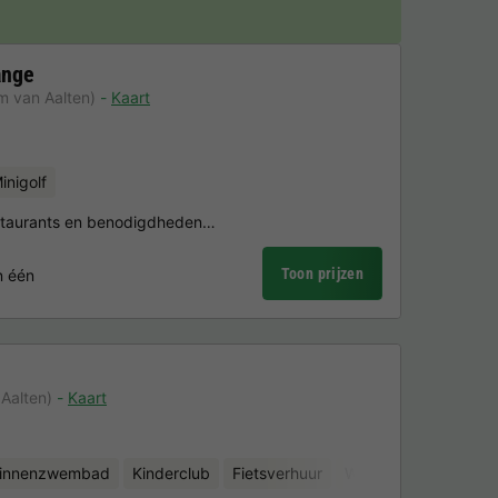
ange
m van Aalten)
Kaart
inigolf
staurants en benodigdheden…
Toon prijzen
n één
Aalten)
Kaart
binnenzwembad
Kinderclub
Fietsverhuur
Waterattracties
Mi