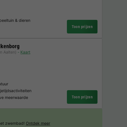
eeltuin & dieren
Toon prijzen
lkenborg
n Aalten)
Kaart
atuur
etijdsactiviteiten
Toon prijzen
ieve meerwaarde
 het zwembad!
Ontdek meer