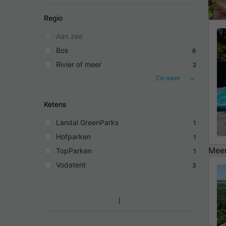
Regio
Aan zee
Bos
6
Rivier of meer
2
Zie meer
Ketens
Landal GreenParks
1
Hofparken
1
Meer
TopParken
1
Vodatent
3