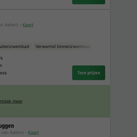
n Aalten)
Kaart
uitenzwembad
Verwarmd binnenzwembad
Kinderclub
Fietsv
rk
n
ness
Toon prijzen
ntdek meer
ruggen
 van Aalten)
Kaart