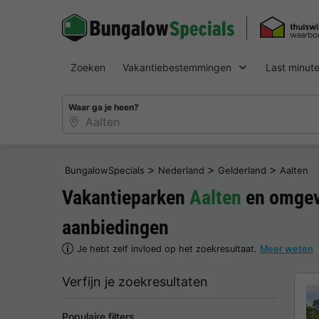
Zoeken
Vakantiebestemmingen
Last minut
Waar ga je heen?
>
>
>
BungalowSpecials
Nederland
Gelderland
Aalten
Vakantieparken
Aalten
en omgev
aanbiedingen
Je hebt zelf invloed op het zoekresultaat.
Meer weten
Verfijn je zoekresultaten
Populaire filters