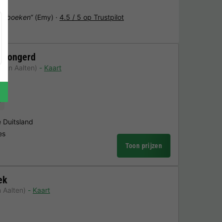
het boeken“
(Emy) ·
4.5 / 5 op Trustpilot
n Bongerd
 van Aalten)
Kaart
r
e Duitsland
es
Toon prijzen
ek
 Aalten)
Kaart