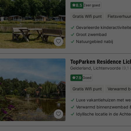
8.5
Zeer goed
Gratis Wifi punt
Fietsverhuu
Gevarieerde kinderactiviteit
Groot zwembad
Natuurgebied nabij
TopParken Residence Lic
Gelderland
,
Lichtenvoorde
(9,1
7.9
Goed
Gratis Wifi punt
Verwarmd b
Luxe vakantiehuizen met wel
Verwarmd binnenzwembad & s
Idyllische locatie in de Acht