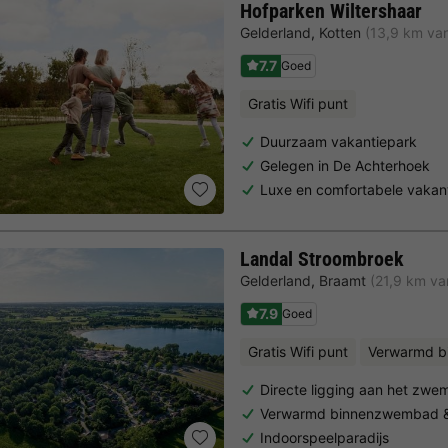
Hofparken Wiltershaar
Gelderland
,
Kotten
(13,9 km van
7.7
Goed
Gratis Wifi punt
Duurzaam vakantiepark
Gelegen in De Achterhoek
Luxe en comfortabele vakanti
Landal Stroombroek
Gelderland
,
Braamt
(21,9 km va
7.9
Goed
Gratis Wifi punt
Verwarmd 
Directe ligging aan het zw
Verwarmd binnenzwembad &
Indoorspeelparadijs