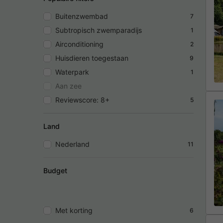
Buitenzwembad
7
Subtropisch zwemparadijs
1
Airconditioning
2
Huisdieren toegestaan
9
Waterpark
1
Aan zee
Reviewscore: 8+
5
Land
Nederland
11
Budget
Met korting
6