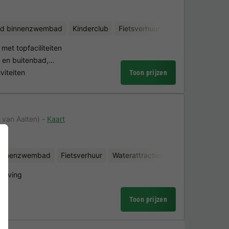
d binnenzwembad
Kinderclub
Fietsverhuur
Binnen fitnessrui
met topfaciliteiten
 en buitenbad,…
viteiten
Toon prijzen
 van Aalten)
Kaart
binnenzwembad
Fietsverhuur
Waterattracties
Sauna
mgeving
Toon prijzen