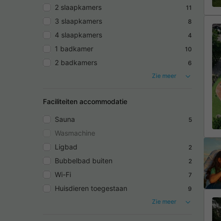
2 slaapkamers
11
3 slaapkamers
8
4 slaapkamers
4
1 badkamer
10
2 badkamers
6
Zie meer
Faciliteiten accommodatie
Sauna
5
Wasmachine
Ligbad
2
Bubbelbad buiten
2
Wi-Fi
7
Huisdieren toegestaan
9
Zie meer