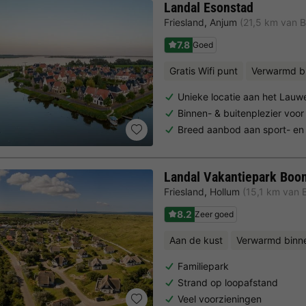
Landal Esonstad
Friesland
,
Anjum
(21,5 km van B
7.8
Goed
Gratis Wifi punt
Verwarmd 
Unieke locatie aan het Lau
Binnen- & buitenplezier voo
Breed aanbod aan sport- en v
Landal Vakantiepark Bo
Friesland
,
Hollum
(15,1 km van 
8.2
Zeer goed
Aan de kust
Verwarmd bin
Familiepark
Strand op loopafstand
Veel voorzieningen