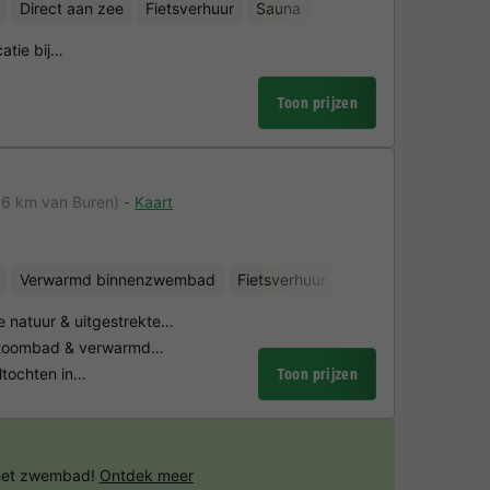
Direct aan zee
Fietsverhuur
Sauna
catie bij…
Toon prijzen
,6 km van Buren)
Kaart
Verwarmd binnenzwembad
Fietsverhuur
Sauna
e natuur & uitgestrekte…
 stoombad & verwarmd…
ltochten in…
Toon prijzen
 het zwembad!
Ontdek meer