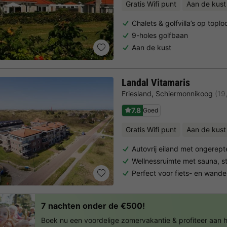
Gratis Wifi punt
Aan de kust
Chalets & golfvilla’s op toplo
9-holes golfbaan
Aan de kust
Landal Vitamaris
Friesland
,
Schiermonnikoog
(19
7.8
Goed
Gratis Wifi punt
Aan de kust
Autovrij eiland met ongerept
Wellnessruimte met sauna,
Perfect voor fiets- en wande
7 nachten onder de €500!
Boek nu een voordelige zomervakantie & profiteer aan