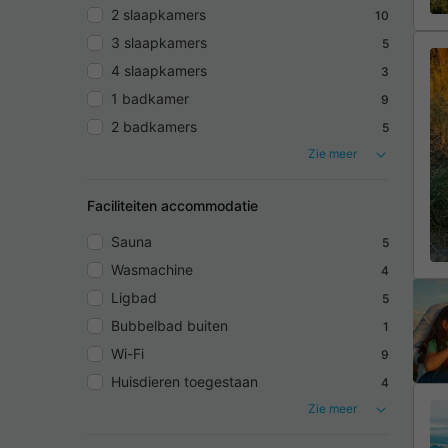
2 slaapkamers
10
3 slaapkamers
5
4 slaapkamers
3
1 badkamer
9
2 badkamers
5
Zie meer
Faciliteiten accommodatie
Sauna
5
Wasmachine
4
Ligbad
5
Bubbelbad buiten
1
Wi-Fi
9
Huisdieren toegestaan
4
Zie meer