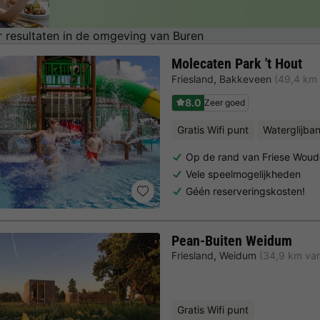
 resultaten in de omgeving van Buren
Molecaten Park 't Hout
Friesland
,
Bakkeveen
(49,4 km 
8.0
Zeer goed
Gratis Wifi punt
Waterglijba
Op de rand van Friese Wou
Vele speelmogelijkheden
Géén reserveringskosten!
Pean-Buiten Weidum
Friesland
,
Weidum
(34,9 km va
Gratis Wifi punt