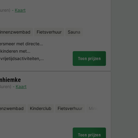
uren)
Kaart
binnenzwembad
Fietsverhuur
Sauna
wersmeer met directe…
r kinderen met…
rijetijdsactiviteiten,…
Toon prijzen
omhiemke
Buren)
Kaart
nenzwembad
Kinderclub
Fietsverhuur
Minigolf
Sauna
Toon prijzen