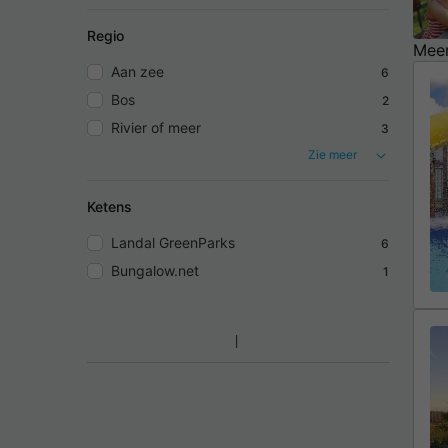
Regio
Meer
Aan zee
6
Bos
2
Rivier of meer
3
Zie meer
Ketens
Landal GreenParks
6
Bungalow.net
1