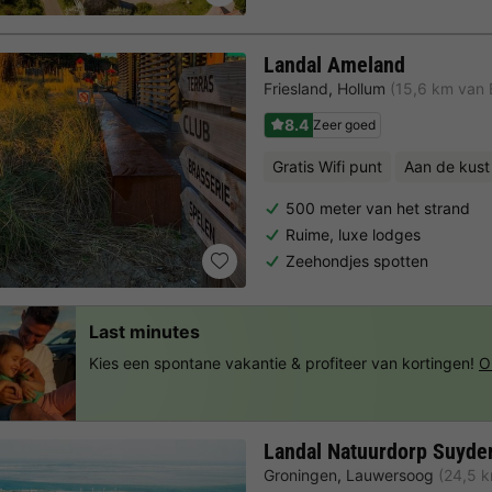
Landal Ameland
Friesland
,
Hollum
(15,6 km van 
8.4
Zeer goed
Gratis Wifi punt
Aan de kust
500 meter van het strand
Ruime, luxe lodges
Zeehondjes spotten
Last minutes
Kies een spontane vakantie & profiteer van kortingen!
O
Landal Natuurdorp Suyde
Groningen
,
Lauwersoog
(24,5 