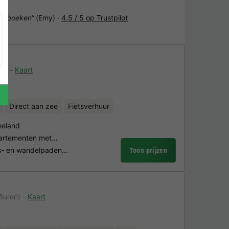
het boeken“
(Emy) ·
4.5 / 5 op Trustpilot
en)
Kaart
Direct aan zee
Fietsverhuur
meland
partementen met…
ets- en wandelpaden…
Toon prijzen
Buren)
Kaart