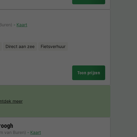
Buren)
Kaart
Direct aan zee
Fietsverhuur
Toon prijzen
ntdek meer
roogh
km van Buren)
Kaart