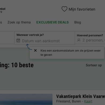
Mijn favorieten
es
Zoek op thema
EXCLUSIEVE DEALS
Blog
Wanneer vertrek je?
Hoeveel personen?
Kies een aankomstdatum om de prijzen weer
te geven
ng: 10 beste
Sorteer op
Vakantiepark Klein Vaarw
Friesland
,
Buren
Kaart