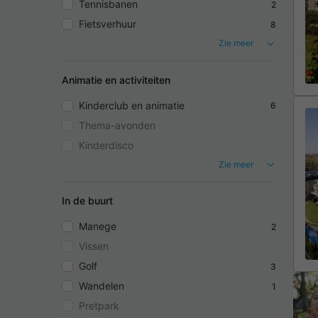
Tennisbanen
2
Fietsverhuur
8
Zie meer
Animatie en activiteiten
Kinderclub en animatie
6
Thema-avonden
Kinderdisco
Zie meer
In de buurt
Manege
2
Vissen
Golf
3
Wandelen
1
Pretpark