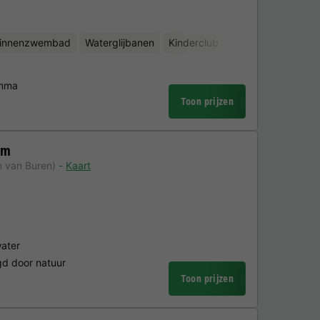
binnenzwembad
Waterglijbanen
Kinderclub
Binnen fitnessruim
amma
Toon prijzen
em
m van Buren)
Kaart
water
ngd door natuur
Toon prijzen