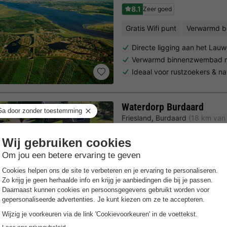
8.1
Zeer goed
Gratis Wifi punt
Verwarmd 
Directe ligging aan het Lau
Verwarmd binnenzwembad 
Ideaal voor rustzoekers & na
Waterdorp Burdaard
Friesland
,
Burdaard
(18 km van
7.9
Goed
Gratis Wifi punt
Binnen fitne
Direct aan het water
Moderne vakantiehuisjes
Dagje Waddeneilanden Amel