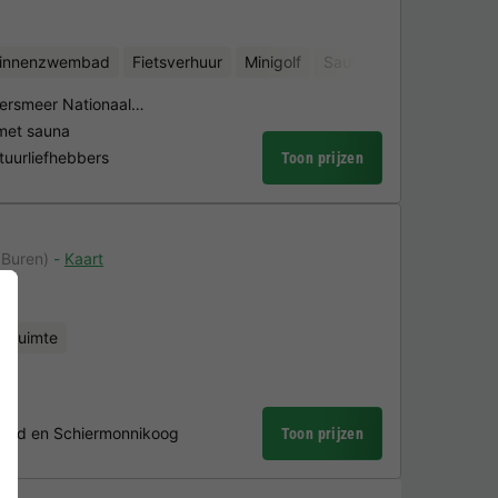
binnenzwembad
Fietsverhuur
Minigolf
Sauna
wersmeer Nationaal…
met sauna
tuurliefhebbers
Toon prijzen
 Buren)
Kaart
ssruimte
and en Schiermonnikoog
Toon prijzen