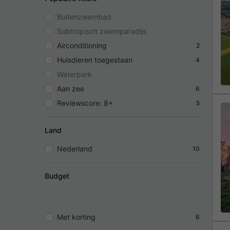
Buitenzwembad
Subtropisch zwemparadijs
Airconditioning
2
Huisdieren toegestaan
4
Waterpark
Aan zee
6
Reviewscore: 8+
5
Land
Nederland
10
Budget
Met korting
6