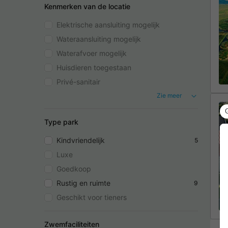
Kenmerken van de locatie
Elektrische aansluiting mogelijk
Wateraansluiting mogelijk
Waterafvoer mogelijk
Huisdieren toegestaan
Privé-sanitair
Zie meer
Type park
Kindvriendelijk
5
Luxe
Goedkoop
Rustig en ruimte
9
Geschikt voor tieners
Zwemfaciliteiten