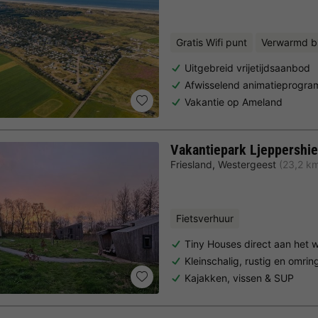
Gratis Wifi punt
Verwarmd 
Uitgebreid vrijetijdsaanbod
Afwisselend animatieprogr
Vakantie op Ameland
Vakantiepark Ljeppershi
Friesland
,
Westergeest
(23,2 k
Fietsverhuur
Tiny Houses direct aan het 
Kleinschalig, rustig en omri
Kajakken, vissen & SUP