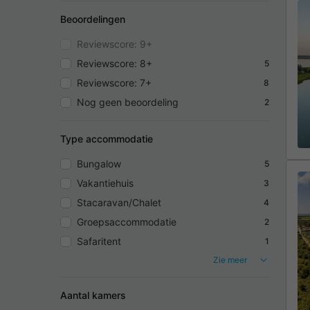
Beoordelingen
Reviewscore: 9+
Reviewscore: 8+
5
Reviewscore: 7+
8
Nog geen beoordeling
2
Type accommodatie
Bungalow
5
Vakantiehuis
3
Stacaravan/Chalet
4
Groepsaccommodatie
2
Safaritent
1
Zie meer
Aantal kamers