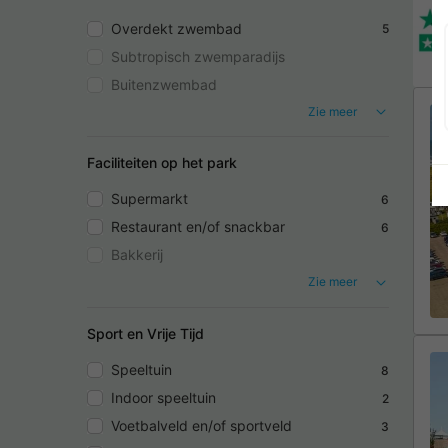
Overdekt zwembad
5
Subtropisch zwemparadijs
Buitenzwembad
Zie meer
Faciliteiten op het park
Supermarkt
6
Restaurant en/of snackbar
6
Bakkerij
Zie meer
Sport en Vrije Tijd
Speeltuin
8
Indoor speeltuin
2
Voetbalveld en/of sportveld
3