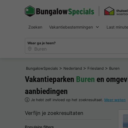
Zoeken
Vakantiebestemmingen
Last minut
Waar ga je heen?
>
>
>
BungalowSpecials
Nederland
Friesland
Buren
Vakantieparken
Buren
en omgevi
aanbiedingen
Je hebt zelf invloed op het zoekresultaat.
Meer weten
Verfijn je zoekresultaten
Populaire filters