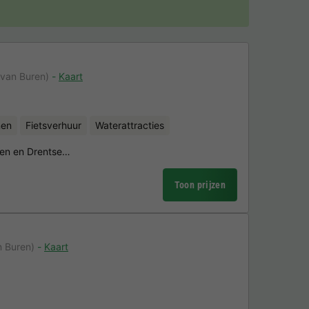
van Buren)
Kaart
nen
Fietsverhuur
Waterattracties
den en Drentse…
Toon prijzen
n Buren)
Kaart