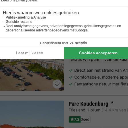
Trustpilot beoordelingen
Al 10.064+ reizigers gingen je voor! —
„Al vakantie bij 
Landal Ameland State
Friesland
,
Nes
(5,8 km van Bur
8.4
Zeer goed
Gratis Wifi punt
Aan de kust
Direct aan het strand van A
Comfortabele, moderne ap
Fantastische natuur met fi
Parc Koudenburg
★
Friesland
,
Hollum
(14,4 km van 
7.3
Goed