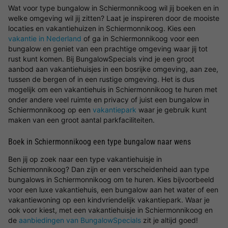
Wat voor type bungalow in Schiermonnikoog wil jij boeken en in
welke omgeving wil jij zitten? Laat je inspireren door de mooiste
locaties en vakantiehuizen in Schiermonnikoog. Kies een
vakantie in Nederland
of ga in Schiermonnikoog voor een
bungalow en geniet van een prachtige omgeving waar jij tot
rust kunt komen. Bij BungalowSpecials vind je een groot
aanbod aan vakantiehuisjes in een bosrijke omgeving, aan zee,
tussen de bergen of in een rustige omgeving. Het is dus
mogelijk om een vakantiehuis in Schiermonnikoog te huren met
onder andere veel ruimte en privacy of juist een bungalow in
Schiermonnikoog op een
vakantiepark
waar je gebruik kunt
maken van een groot aantal parkfaciliteiten.
Boek in Schiermonnikoog een type bungalow naar wens
Ben jij op zoek naar een type vakantiehuisje in
Schiermonnikoog? Dan zijn er een verscheidenheid aan type
bungalows in Schiermonnikoog om te huren. Kies bijvoorbeeld
voor een luxe vakantiehuis, een bungalow aan het water of een
vakantiewoning op een kindvriendelijk vakantiepark. Waar je
ook voor kiest, met een vakantiehuisje in Schiermonnikoog en
de
aanbiedingen van BungalowSpecials
zit je altijd goed!