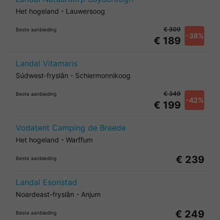
Het hogeland
-
Lauwersoog
€ 309
Beste aanbieding
-38%
€ 189
Landal Vitamaris
Súdwest-fryslân
-
Schiermonnikoog
€ 349
Beste aanbieding
-42%
€ 199
Vodatent Camping de Breede
Het hogeland
-
Warffum
€ 239
Beste aanbieding
Landal Esonstad
Noardeast-fryslân
-
Anjum
€ 249
Beste aanbieding