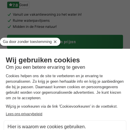
7.8
Goed
Vanuit uw vakantiewoning zo het water in!
Ruime waterpaviljoens
Midden in de Friese natuur!
Toon prijzen