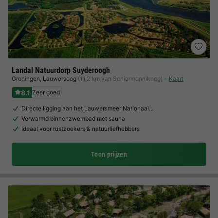
Landal Natuurdorp Suyderoogh
Groningen
,
Lauwersoog
(11,2 km van Schiermonnikoog)
Kaart
8.1
Zeer goed
Directe ligging aan het Lauwersmeer Nationaal…
Verwarmd binnenzwembad met sauna
Ideaal voor rustzoekers & natuurliefhebbers
Toon prijzen