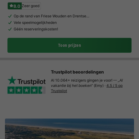
8.0
Zeer goed
Op de rand van Friese Wouden en Drentse…
Vele speelmogelijkheden
Géén reserveringskosten!
Toon prijzen
Trustpilot beoordelingen
Al 10.064+ reizigers gingen je voor! —
„Al
vakantie bij het boeken“
(Emy) ·
4.5 / 5 op
Trustpilot