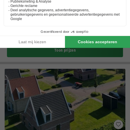
Summio Vakantiepark It Wiid
Friesland
,
Eernewoude
(44,3 km van Schiermonnikoog)
Kaart
8.2
Zeer goed
In het hart van het Friese merengebied
Zeer waterrijk park
Nabij Drachten en Leeuwarden
Toon prijzen