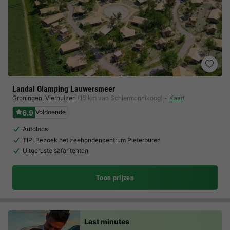
Landal Glamping Lauwersmeer
Groningen
,
Vierhuizen
(15 km van Schiermonnikoog)
Kaart
6.9
Voldoende
Autoloos
TIP: Bezoek het zeehondencentrum Pieterburen
Uitgeruste safaritenten
Toon prijzen
Last minutes