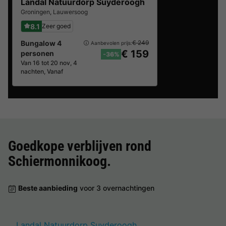
Landal Natuurdorp Suyderoogh
Groningen
,
Lauwersoog
8.1
Zeer goed
Bungalow 4
€ 249
Aanbevolen prijs:
€ 159
personen
-36%
Van 16 tot 20 nov, 4
nachten, Vanaf
Goedkope verblijven rond
Schiermonnikoog
.
Beste aanbieding
voor 3 overnachtingen
Landal Natuurdorp Suyderoogh