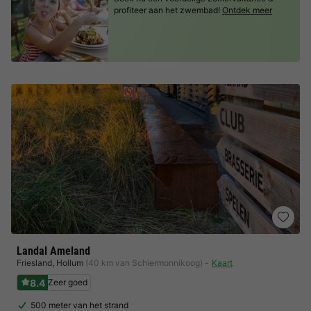
profiteer aan het zwembad!
Ontdek meer
Landal Ameland
Friesland
,
Hollum
(40 km van Schiermonnikoog)
Kaart
8.4
Zeer goed
500 meter van het strand