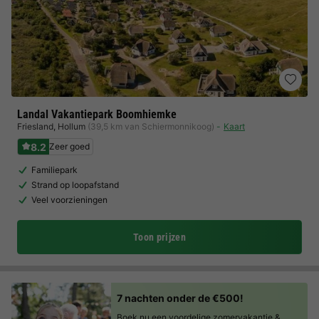
Landal Vakantiepark Boomhiemke
Friesland
,
Hollum
(39,5 km van Schiermonnikoog)
Kaart
8.2
Zeer goed
Familiepark
Strand op loopafstand
Veel voorzieningen
Toon prijzen
7 nachten onder de €500!
Boek nu een voordelige zomervakantie &