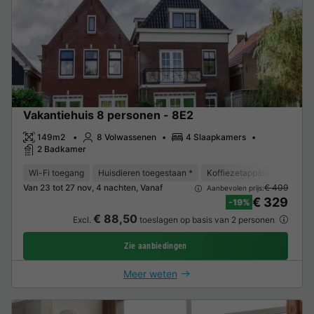
Vakantiehuis 8 personen - 8E2
149m2
8 Volwassenen
4 Slaapkamers
2 Badkamer
Wi-Fi toegang
Huisdieren toegestaan *
Koffiezetapparaat
Vaat
Van 23 tot 27 nov, 4 nachten, Vanaf
€ 409
Aanbevolen prijs:
€ 329
-19%
€ 88,50
Excl.
toeslagen op basis van 2 personen
Zie aanbiedingen
Meer weten