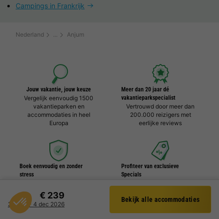
Campings in Frankrijk
Nederland
Anjum
Jouw vakantie, jouw keuze
Meer dan 20 jaar dé
Vergelijk eenvoudig 1500
vakantieparkspecialist
vakantieparken en
Vertrouwd door meer dan
accommodaties in heel
200.000 reizigers met
Europa
eerlijke reviews
Boek eenvoudig en zonder
Profiteer van exclusieve
stress
Specials
Duidelijke prijzen,
Dagelijks nieuwe deals,
moeiteloos boeken en
kortingen en gratis extra's
€ 239
Bekijk alle accommodaties
veilige betaalomgeving
Filter
30 nov - 4 dec 2026