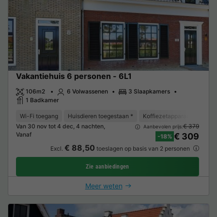
Vakantiehuis 6 personen - 6L1
106m2
6 Volwassenen
3 Slaapkamers
1 Badkamer
Wi-Fi toegang
Huisdieren toegestaan *
Koffiezetapparaat
Vaat
Van 30 nov tot 4 dec, 4 nachten,
€ 379
Aanbevolen prijs:
Vanaf
€ 309
-18%
€ 88,50
Excl.
toeslagen op basis van 2 personen
Zie aanbiedingen
Meer weten