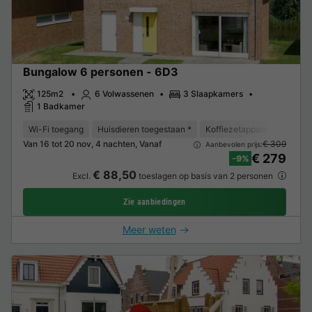
Bungalow 6 personen - 6D3
125m2
6 Volwassenen
3 Slaapkamers
1 Badkamer
Wi-Fi toegang
Huisdieren toegestaan *
Koffiezetapparaat
Vaat
Van 16 tot 20 nov, 4 nachten, Vanaf
€ 309
Aanbevolen prijs:
€ 279
-9%
€ 88,50
Excl.
toeslagen op basis van 2 personen
Zie aanbiedingen
Meer weten