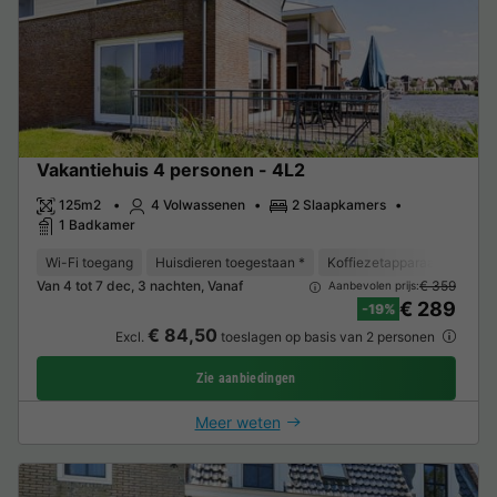
Vakantiehuis 4 personen - 4L2
125m2
4 Volwassenen
2 Slaapkamers
1 Badkamer
Wi-Fi toegang
Huisdieren toegestaan *
Koffiezetapparaat
Vaat
Van 4 tot 7 dec, 3 nachten, Vanaf
€ 359
Aanbevolen prijs:
€ 289
-19%
€ 84,50
Excl.
toeslagen op basis van 2 personen
Zie aanbiedingen
Meer weten