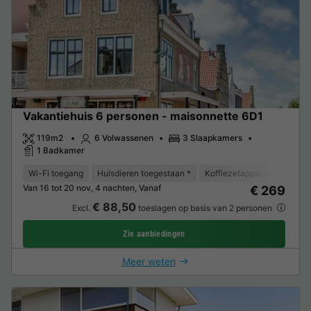
Vakantiehuis 6 personen - maisonnette 6D1
119m2
6 Volwassenen
3 Slaapkamers
1 Badkamer
Wi-Fi toegang
Huisdieren toegestaan *
Koffiezetapparaat
Vaat
Van 16 tot 20 nov, 4 nachten, Vanaf
€ 269
€ 88,50
Excl.
toeslagen op basis van 2 personen
Zie aanbiedingen
Meer weten