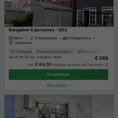
Bungalow 6 personen - 6D2
98m2
6 Volwassenen
3 Slaapkamers
1 Badkamer
Wi-Fi toegang
Huisdieren toegestaan *
Koffiezetapparaat
Vaat
Van 27 tot 30 nov, 3 nachten, Vanaf
€ 249
€ 84,50
Excl.
toeslagen op basis van 2 personen
Zie aanbiedingen
Meer weten