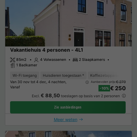
Vakantiehuis 4 personen - 4L1
85m2
4 Volwassenen
2 Slaapkamers
1 Badkamer
Wi-Fi toegang
Huisdieren toegestaan *
Koffiezetapparaat
Vaat
Van 30 nov tot 4 dec, 4 nachten,
€ 279
Aanbevolen prijs:
Vanaf
€ 250
-10%
€ 88,50
Excl.
toeslagen op basis van 2 personen
Zie aanbiedingen
Meer weten