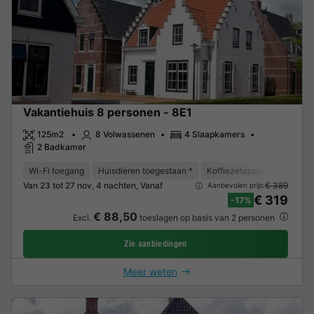
Vakantiehuis 8 personen - 8E1
125m2
8 Volwassenen
4 Slaapkamers
2 Badkamer
Wi-Fi toegang
Huisdieren toegestaan *
Koffiezetapparaat
Vaat
Van 23 tot 27 nov, 4 nachten, Vanaf
€ 389
Aanbevolen prijs:
€ 319
-17%
€ 88,50
Excl.
toeslagen op basis van 2 personen
Zie aanbiedingen
Meer weten