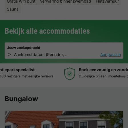
Gratis Wifi punt
Verwarmd binnenzwembad
Fietsverhuur
Sauna
Bekijk alle accommodaties
Jouw zoekopdracht
Aankomstdatum
(
Periode
),
2 personen, 0 huisdier
Aanpassen
Boek eenvoudig en zonder stress
Duidelijke prijzen, moeiteloos boeken en veilige betaalomgeving
Bungalow