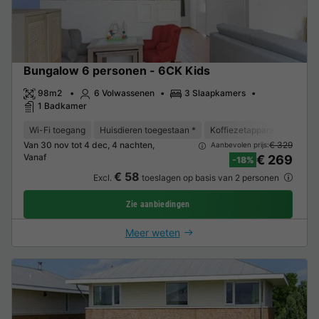
Bungalow 6 personen - 6CK Kids
98m2
6 Volwassenen
3 Slaapkamers
1 Badkamer
Wi-Fi toegang
Huisdieren toegestaan *
Koffiezetapparaat
Vaat
Van 30 nov tot 4 dec, 4 nachten,
€ 329
Aanbevolen prijs:
Vanaf
€ 269
-18%
€ 58
Excl.
toeslagen op basis van 2 personen
Zie aanbiedingen
Meer weten