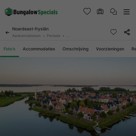
Noardeast-fryslân
Aankomstdatum
Periode
2 personen, 0 huisdier
Foto's
Accommodaties
Omschrijving
Voorzieningen
R