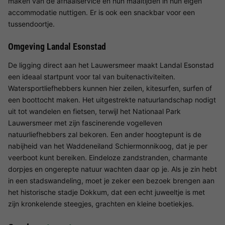
maken van de afhaalservice en hun maaltijden in hun eigen
accommodatie nuttigen. Er is ook een snackbar voor een
tussendoortje.
Omgeving Landal Esonstad
De ligging direct aan het Lauwersmeer maakt Landal Esonstad
een ideaal startpunt voor tal van buitenactiviteiten.
Watersportliefhebbers kunnen hier zeilen, kitesurfen, surfen of
een boottocht maken. Het uitgestrekte natuurlandschap nodigt
uit tot wandelen en fietsen, terwijl het Nationaal Park
Lauwersmeer met zijn fascinerende vogelleven
natuurliefhebbers zal bekoren. Een ander hoogtepunt is de
nabijheid van het Waddeneiland Schiermonnikoog, dat je per
veerboot kunt bereiken. Eindeloze zandstranden, charmante
dorpjes en ongerepte natuur wachten daar op je. Als je zin hebt
in een stadswandeling, moet je zeker een bezoek brengen aan
het historische stadje Dokkum, dat een echt juweeltje is met
zijn kronkelende steegjes, grachten en kleine boetiekjes.