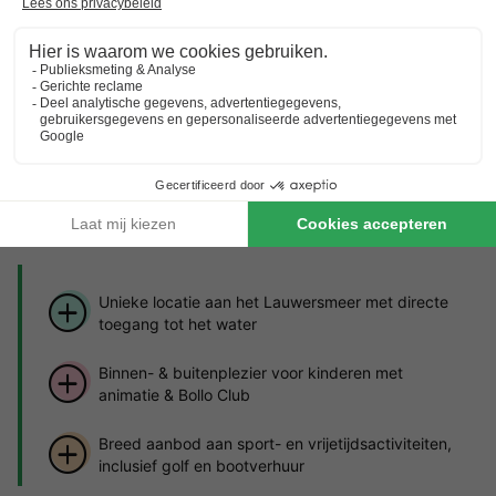
*Raadpleeg de details van de accommodatie voor de specifieke
voorwaarden.
Over Landal Esonstad
Ontdek meer over het park en de bezienswaardigheden
in de buurt.
Highlights
van het vakantiepark
Unieke locatie aan het Lauwersmeer met directe
toegang tot het water
Binnen- & buitenplezier voor kinderen met
animatie & Bollo Club
Breed aanbod aan sport- en vrijetijdsactiviteiten,
inclusief golf en bootverhuur