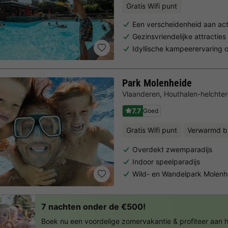
Gratis Wifi punt
Een verscheidenheid aan act
Gezinsvriendelijke attractie
Idyllische kampeerervaring o
Park Molenheide
Vlaanderen
,
Houthalen-helchte
7.7
Goed
Gratis Wifi punt
Verwarmd 
Overdekt zwemparadijs
Indoor speelparadijs
Wild- en Wandelpark Molenh
7 nachten onder de €500!
Boek nu een voordelige zomervakantie & profiteer aan