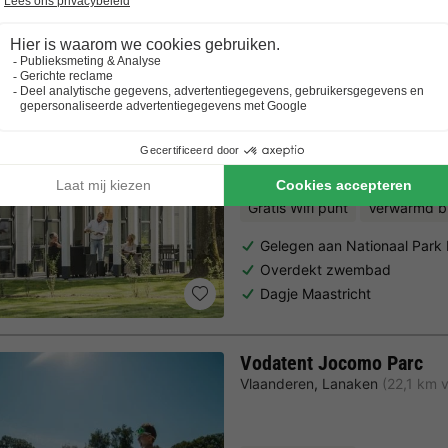
Trustpilot beoordelingen
Al 10.064+ reizigers gingen je voor! —
„Al vakantie bij 
Landal Mooi Zutendaal
Vlaanderen
,
Zutendaal
(19,4 k
8.1
Zeer goed
Gratis Wifi punt
Verwarmd 
Gelegen aan Nationaal Par
Overdekt zwembad
Dagje Maastricht
Vodatent Jocomo Parc
Vlaanderen
,
Lanaken
(22,1 km 