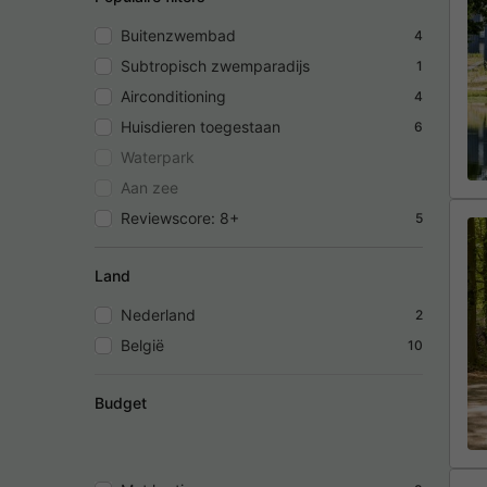
Buitenzwembad
4
Subtropisch zwemparadijs
1
Airconditioning
4
Huisdieren toegestaan
6
Waterpark
Aan zee
Reviewscore: 8+
5
Land
Nederland
2
België
10
Budget