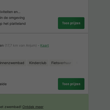
iviteiten en…
s in de omgeving
Toon prijzen
p het platteland
ren
(17,7 km van Anjum)
Kaart
binnenzwembad
Kinderclub
Fietsverhuur
Waterattracties
Mi
eide
Toon prijzen
 het zwembad!
Ontdek meer