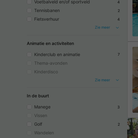
Voetbalveld en/of sportveld
4
Tennisbanen
2
Fietsverhuur
4
Zie meer
Animatie en activiteiten
Kinderclub en animatie
7
Thema-avonden
Kinderdisco
Zie meer
In de buurt
Manege
3
Vissen
Golf
2
Wandelen