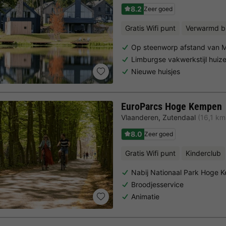
8.2
Zeer goed
Gratis Wifi punt
Verwarmd 
Op steenworp afstand van M
Limburgse vakwerkstijl huiz
Nieuwe huisjes
EuroParcs Hoge Kempen
Vlaanderen
,
Zutendaal
(16,1 km
8.0
Zeer goed
Gratis Wifi punt
Kinderclub
Nabij Nationaal Park Hoge 
Broodjesservice
Animatie