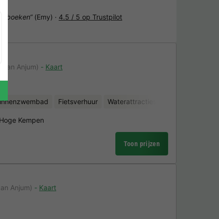
het boeken“
(Emy) ·
4.5 / 5 op Trustpilot
m van Anjum)
Kaart
binnenzwembad
Fietsverhuur
Waterattracties
k Hoge Kempen
Toon prijzen
van Anjum)
Kaart