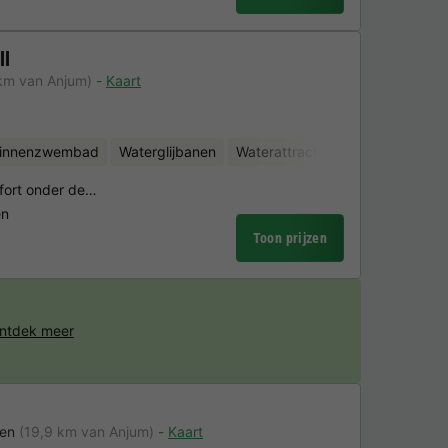
ll
 km van Anjum)
Kaart
binnenzwembad
Waterglijbanen
Waterattracties
mfort onder de…
en
Toon prijzen
ntdek meer
ren
(19,9 km van Anjum)
Kaart