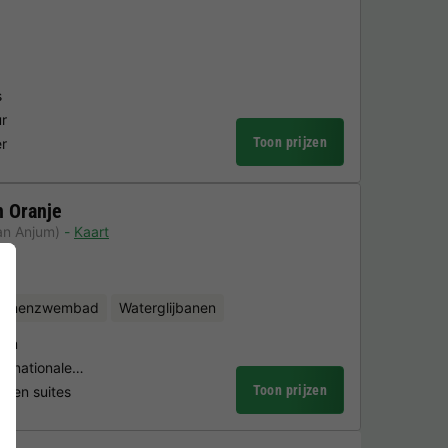
s
ur
Toon prijzen
er
n Oranje
an Anjum)
Kaart
binnenzwembad
Waterglijbanen
orm
ternationale…
Toon prijzen
rs en suites