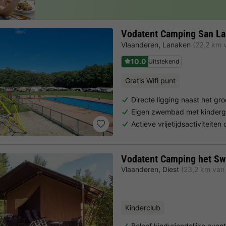
Vodatent Camping San L
Vlaanderen
,
Lanaken
(22,2 km 
10.0
Uitstekend
Gratis Wifi punt
Directe ligging naast het g
Eigen zwembad met kinderg
Actieve vrijetijdsactiviteiten 
Vodatent Camping het S
Vlaanderen
,
Diest
(23,2 km van
Kinderclub
Beleef kindvriendelijke avon