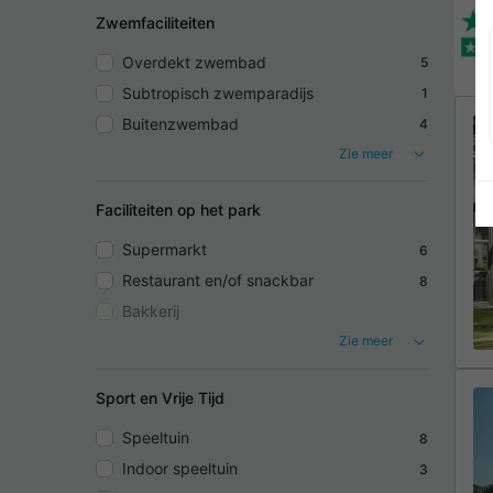
Zwemfaciliteiten
Overdekt zwembad
5
Subtropisch zwemparadijs
1
Buitenzwembad
4
Zie meer
Faciliteiten op het park
Supermarkt
6
Restaurant en/of snackbar
8
Bakkerij
Zie meer
Sport en Vrije Tijd
Speeltuin
8
Indoor speeltuin
3