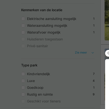
Kenmerken van de locatie
Elektrische aansluiting mogelijk
1
Wateraansluiting mogelijk
1
Waterafvoer mogelijk
1
Huisdieren toegestaan
Privé-sanitair
Zie meer
Type park
Kindvriendelijk
7
Luxe
4
Goedkoop
1
Rustig en ruimte
9
Geschikt voor tieners