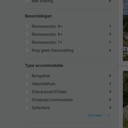
Met korting
8
Beoordelingen
Reviewscore: 9+
1
Reviewscore: 8+
5
Reviewscore: 7+
7
Nog geen beoordeling
4
Type accommodatie
Bungalow
4
Vakantiehuis
2
Stacaravan/Chalet
5
Groepsaccommodatie
4
Safaritent
5
Zie meer