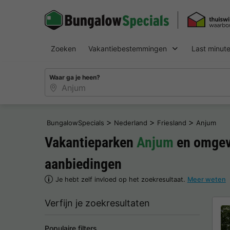
Zoeken
Vakantiebestemmingen
Last minut
Waar ga je heen?
>
>
>
BungalowSpecials
Nederland
Friesland
Anjum
Vakantieparken
Anjum
en omgev
aanbiedingen
Je hebt zelf invloed op het zoekresultaat.
Meer weten
Verfijn je zoekresultaten
Populaire filters