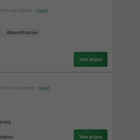
8 km van Anjum)
Kaart
r
Waterattracties
Toon prijzen
,6 km van Anjum)
Kaart
geving
irlpool
Toon prijzen