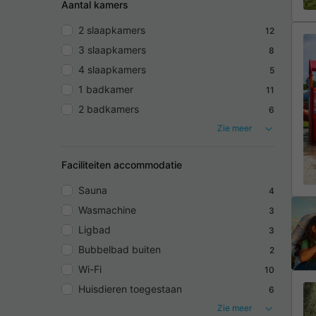
Aantal kamers
2 slaapkamers
12
3 slaapkamers
8
4 slaapkamers
5
1 badkamer
11
2 badkamers
6
Zie meer
Faciliteiten accommodatie
Sauna
4
Wasmachine
3
Ligbad
3
Bubbelbad buiten
2
Wi-Fi
10
Huisdieren toegestaan
6
Zie meer