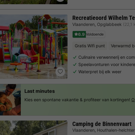
Recreatieoord Wilhelm Te
Vlaanderen
,
Opglabbeek
(22,1
6.9
Voldoende
Gratis Wifi punt
Verwarmd 
Culinaire verwennerij en co
Speelavonturen voor kinder
Waterpret bij elk weer
Last minutes
Kies een spontane vakantie & profiteer van kortingen!
O
Camping de Binnenvaart
Vlaanderen
,
Houthalen-helchte