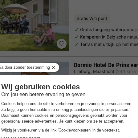
Gratis Wifi punt
Gratis toegang waterparadij
Kamperen in Belgische natu
Terras met uitkijk op het me
Dormio Hotel De Prins va
Limburg
,
Maastricht
(24,1 km v
Gratis Wifi punt
Verwarmd 
Luxe vakantiepark in hotelv
Centrale uitvalsbasis voor in
Stijlvolle en ruime hotelkame