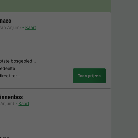
anaco
van Anjum)
Kaart
rootste bosgebied…
edeelte
direct ter…
Toon prijzen
winnenbos
 Anjum)
Kaart
turen.