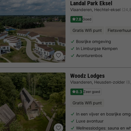
Landal Park Eksel
Vlaanderen
,
Hechtel-eksel
(24,
7.8
Goed
Gratis Wifi punt
Fietsverhuu
Bosrijke omgeving
In Limburgse Kempen
Avonturenbos
Woodz Lodges
Vlaanderen
,
Heusden-zolder
(8
8.3
Zeer goed
Gratis Wifi punt
In een vijver en bosrijke om
Luxe avontuur
Wellnesslodges: sauna en wh