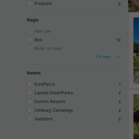
Pretpark
3
Regio
Aan zee
Bos
10
Rivier of meer
Zie meer
Ketens
EuroParcs
1
Landal GreenParks
2
Dormio Resorts
2
Limburg Campings
2
Vodatent
2