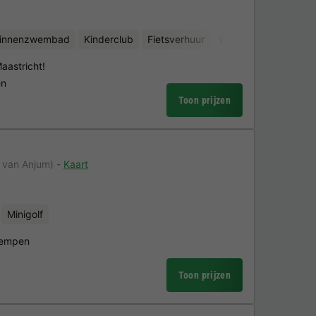
binnenzwembad
Kinderclub
Fietsverhuur
Waterattracties
Sc
aastricht!
en
Toon prijzen
 van Anjum)
Kaart
Minigolf
Kempen
Toon prijzen