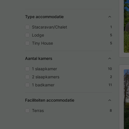
Type accommodatie
Stacaravan/Chalet
1
Lodge
5
Tiny House
5
Aantal kamers
1 slaapkamer
10
2 slaapkamers
2
1 badkamer
11
Faciliteiten accommodatie
Terras
8