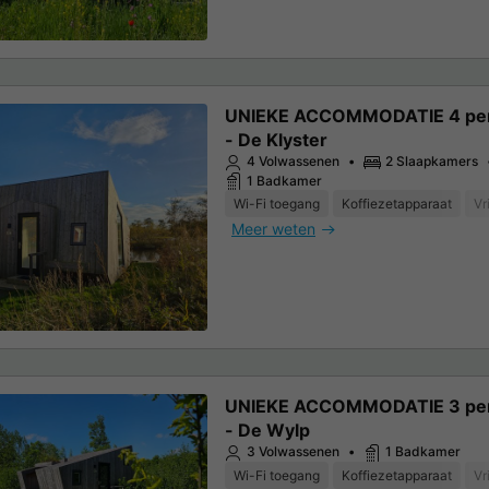
UNIEKE ACCOMMODATIE 4 pe
- De Klyster
4 Volwassenen
2 Slaapkamers
1 Badkamer
Wi-Fi toegang
Koffiezetapparaat
Vr
Meer weten
UNIEKE ACCOMMODATIE 3 pe
- De Wylp
3 Volwassenen
1 Badkamer
Wi-Fi toegang
Koffiezetapparaat
Vr