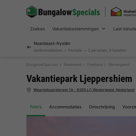
Zoeken
Vakantiebestemmingen
Last minut
Noardeast-fryslân
Aankomstdatum
Periode
2 personen, 0 huisdier
BungalowSpecials
Nederland
Friesland
Westergeest
Vakantiepark Ljeppershiem
Weardebuorsterwei 1A - 9295 LC Westergeest, Nederland
Foto's
Accommodaties
Omschrijving
Voorzi