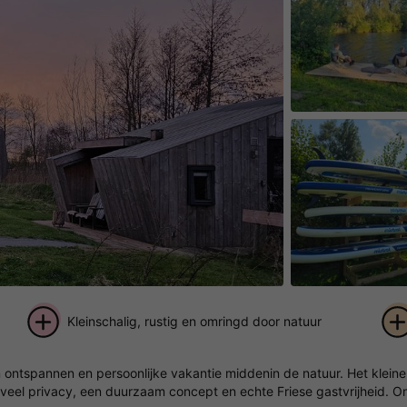
Kleinschalig, rustig en omringd door natuur
+ 15
ntspannen en persoonlijke vakantie middenin de natuur. Het kleine, r
foto's
t veel privacy, een duurzaam concept en echte Friese gastvrijheid. 