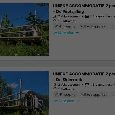
UNIEKE ACCOMMODATIE 2 pe
- De Piiptsjilling
2 Volwassenen
1 Slaapkamers
1 Badkamer
Wi-Fi toegang
Koffiezetapparaat
Ko
Meer weten
UNIEKE ACCOMMODATIE 2 pe
- De Skierroek
2 Volwassenen
1 Slaapkamers
1 Badkamer
Wi-Fi toegang
Koffiezetapparaat
Vr
Meer weten