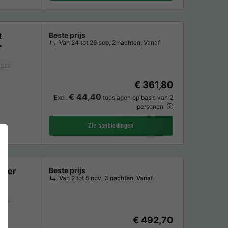
t
Beste prijs
Van 24 tot 26 sep, 2 nachten, Vanaf
iezer
Koelkast
Tuinmeubelen
€ 361,80
€ 44,40
Excl.
toeslagen op basis van 2
personen
Zie aanbiedingen
ster
Beste prijs
Van 2 tot 5 nov, 3 nachten, Vanaf
iezer
Koelkast
Tuinmeubelen
€ 492,70