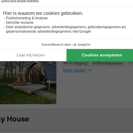
Lodge 2 personen - De Bosksj
2 Volwassenen
1 Slaapkamers
1 Badkamer
Wi-Fi toegang
Koffiezetapparaat
Vr
Meer weten
ny House