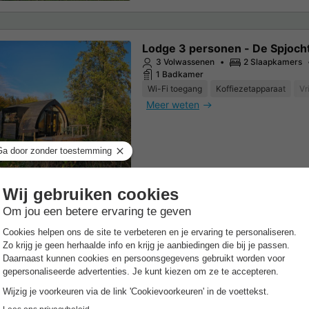
Lodge 3 personen - De Spjoch
3 Volwassenen
2 Slaapkamers
1 Badkamer
Wi-Fi toegang
Koffiezetapparaat
Vr
Meer weten
Lodge 2 personen - De Houtek
2 Volwassenen
1 Slaapkamers
1 Badkamer
Wi-Fi toegang
Koffiezetapparaat
Vr
Meer weten