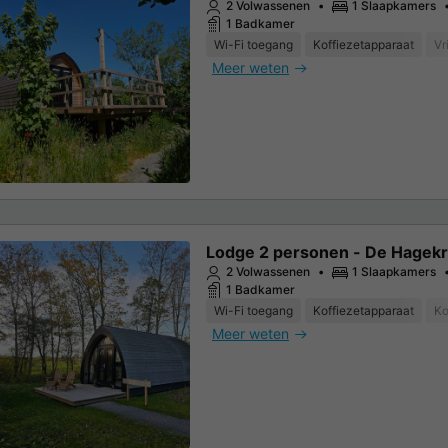
2 Volwassenen
1 Slaapkamers
1 Badkamer
Wi-Fi toegang
Koffiezetapparaat
Vr
Meer weten
Lodge 2 personen - De Hagek
2 Volwassenen
1 Slaapkamers
1 Badkamer
Wi-Fi toegang
Koffiezetapparaat
Ko
Meer weten