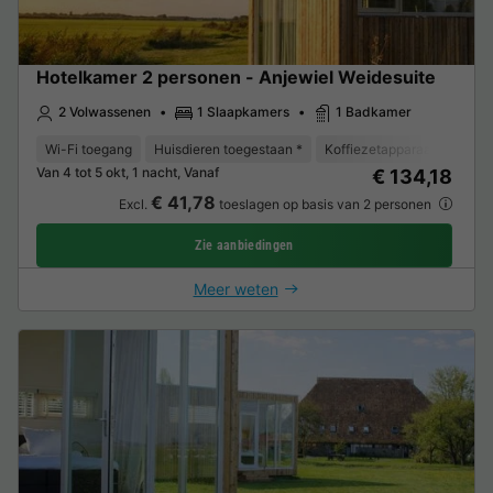
Hotelkamer 2 personen - Anjewiel Weidesuite
2 Volwassenen
1 Slaapkamers
1 Badkamer
Wi-Fi toegang
Huisdieren toegestaan *
Koffiezetapparaat
Koelk
Van 4 tot 5 okt, 1 nacht, Vanaf
€ 134,18
€ 41,78
Excl.
toeslagen op basis van 2 personen
Zie aanbiedingen
Meer weten