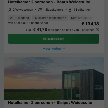
Hotelkamer 2 personen - Boarn Weidesuite
2 Volwassenen
1 Slaapkamers
1 Badkamer
Wi-Fi toegang
Huisdieren toegestaan *
Koffiezetapparaat
Koelk
Van 4 tot 5 okt, 1 nacht, Vanaf
€ 134,18
€ 41,78
Excl.
toeslagen op basis van 2 personen
Zie aanbiedingen
Meer weten
Hotelkamer 2 personen - Bleipet Weidesuite