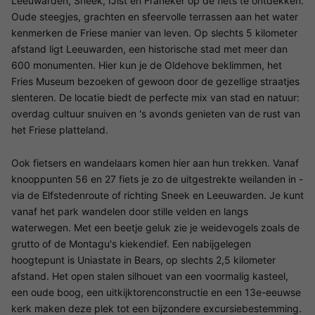
Leeuwarden, Sneek, IJlst en Franeker op de fiets te ontdekken.
Oude steegjes, grachten en sfeervolle terrassen aan het water
kenmerken de Friese manier van leven. Op slechts 5 kilometer
afstand ligt Leeuwarden, een historische stad met meer dan
600 monumenten. Hier kun je de Oldehove beklimmen, het
Fries Museum bezoeken of gewoon door de gezellige straatjes
slenteren. De locatie biedt de perfecte mix van stad en natuur:
overdag cultuur snuiven en 's avonds genieten van de rust van
het Friese platteland.
Ook fietsers en wandelaars komen hier aan hun trekken. Vanaf
knooppunten 56 en 27 fiets je zo de uitgestrekte weilanden in -
via de Elfstedenroute of richting Sneek en Leeuwarden. Je kunt
vanaf het park wandelen door stille velden en langs
waterwegen. Met een beetje geluk zie je weidevogels zoals de
grutto of de Montagu's kiekendief. Een nabijgelegen
hoogtepunt is Uniastate in Bears, op slechts 2,5 kilometer
afstand. Het open stalen silhouet van een voormalig kasteel,
een oude boog, een uitkijktorenconstructie en een 13e-eeuwse
kerk maken deze plek tot een bijzondere excursiebestemming.