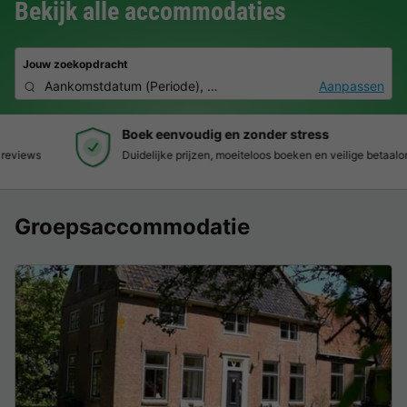
Bekijk alle accommodaties
Jouw zoekopdracht
Aankomstdatum
(
Periode
),
2 personen, 0 huisdier
Aanpassen
Boek eenvoudig en zonder stress
Duidelijke prijzen, moeiteloos boeken en veilige betaalomgeving
Groepsaccommodatie