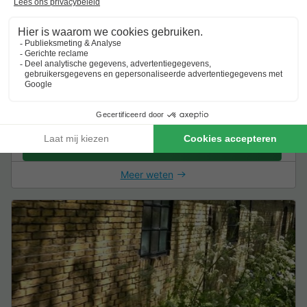
Hotelkamer 2 personen - Geastermar
Boerderijkamer
2 Volwassenen
1 Slaapkamers
1 Badkamer
Wi-Fi toegang
Van 9 tot 10 aug, 1 nacht, Vanaf
€ 101,38
€ 41,78
Excl.
toeslagen op basis van 2 personen
Zie aanbiedingen
Meer weten