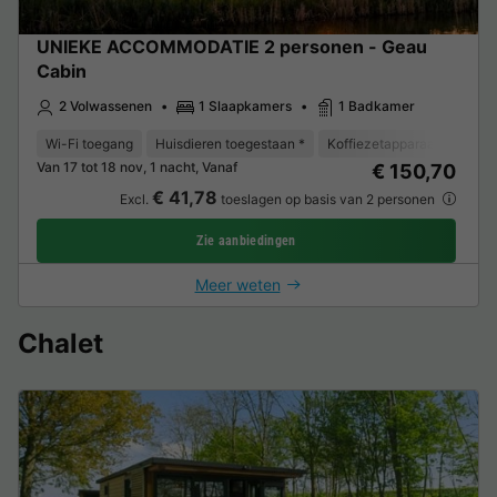
UNIEKE ACCOMMODATIE 2 personen - Geau
Cabin
2 Volwassenen
1 Slaapkamers
1 Badkamer
Wi-Fi toegang
Huisdieren toegestaan *
Koffiezetapparaat
Koelk
Van 17 tot 18 nov, 1 nacht, Vanaf
€ 150,70
€ 41,78
Excl.
toeslagen op basis van 2 personen
Zie aanbiedingen
Meer weten
Chalet