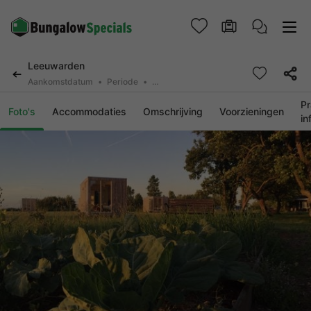
Leeuwarden
Aankomstdatum
Periode
2 personen, 0 huisdier
Pr
Foto's
Accommodaties
Omschrijving
Voorzieningen
in