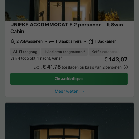
UNIEKE ACCOMMODATIE 2 personen - It Swin
Cabin
2 Volwassenen
1 Slaapkamers
1 Badkamer
Wi-Fi toegang
Huisdieren toegestaan *
Koffiezetapparaat
Koelk
Van 4 tot 5 okt, 1 nacht, Vanaf
€ 143,07
€ 41,78
Excl.
toeslagen op basis van 2 personen
Zie aanbiedingen
Meer weten