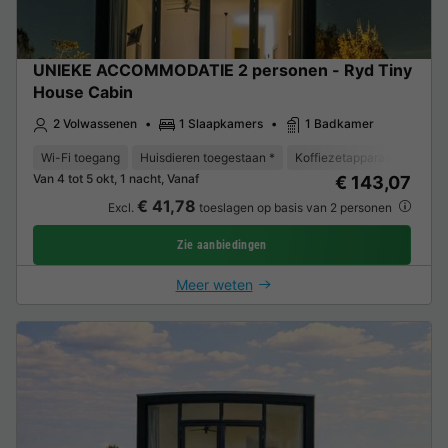
UNIEKE ACCOMMODATIE 2 personen - Ryd Tiny
House Cabin
2 Volwassenen
1 Slaapkamers
1 Badkamer
Wi-Fi toegang
Huisdieren toegestaan *
Koffiezetapparaat
Koelk
Van 4 tot 5 okt, 1 nacht, Vanaf
€ 143,07
€ 41,78
Excl.
toeslagen op basis van 2 personen
Zie aanbiedingen
Meer weten