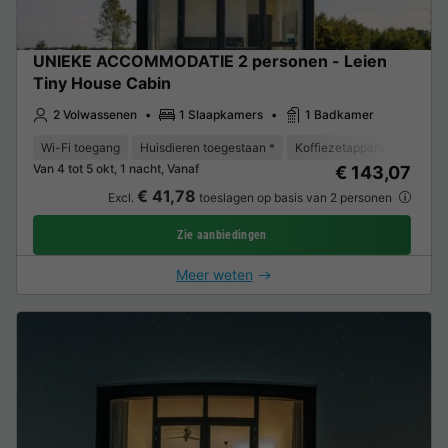
UNIEKE ACCOMMODATIE 2 personen - Leien
Tiny House Cabin
2 Volwassenen
1 Slaapkamers
1 Badkamer
Wi-Fi toegang
Huisdieren toegestaan *
Koffiezetapparaat
Koelk
Van 4 tot 5 okt, 1 nacht, Vanaf
€ 143,07
€ 41,78
Excl.
toeslagen op basis van 2 personen
Zie aanbiedingen
Meer weten