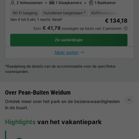
2 Volwassenen
1 Slaapkamers
1 Badkamer
Wi-Fi toegang
Huisdieren toegestaan *
Koffiezetapparaat
Koelk
Van 4 tot 5 okt, 1 nacht, Vanaf
€ 134,18
€ 41,78
Excl.
toeslagen op basis van 2 personen
Zie aanbiedingen
Meer weten
*Raadpleeg de details van de accommodatie voor de specifieke
voorwaarden.
Over Pean-Buiten Weidum
Ontdek meer over het park en de bezienswaardigheden
in de buurt.
Highlights
van het vakantiepark