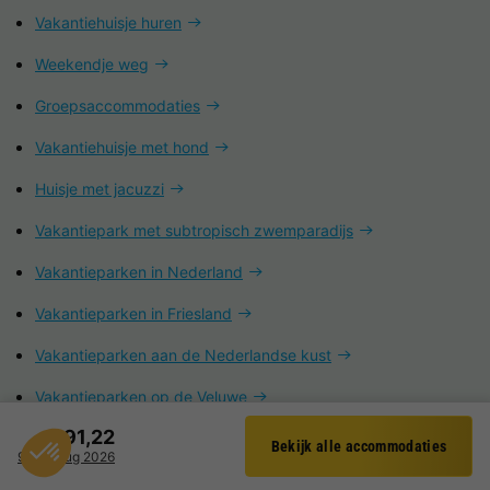
Vakantiehuisje huren
Weekendje weg
Groepsaccommodaties
Vakantiehuisje met hond
Huisje met jacuzzi
Vakantiepark met subtropisch zwemparadijs
Vakantieparken in Nederland
Vakantieparken in Friesland
Vakantieparken aan de Nederlandse kust
Vakantieparken op de Veluwe
€ 91,22
Vakantieparken in de Belgische Ardennen
Bekijk alle accommodaties
Filter
9 - 10 aug 2026
Goedkope vakantieparken in Nederland