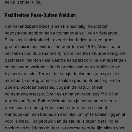
een bijzonder uitje.
Faciliteiten Pean-Buiten Weidum
Het vakantiepark biedt je een kleinschalig, kwalitatief
hoogstaand aanbod aan accommodaties - van vrijstaande
Suites met uniek uitzicht over de landerijen tot een groot
groepshuis in een historische boerderij uit 1867. Alles staat in
het teken van duurzaamheid, rust en echte natuurbeleving. De
gastheren hechten veel waarde aan persoonlijke ontmoetingen
en een warm welkom - dat is precies wat een verblijf hier zo
bijzonder maakt. Ter plekke kun je deelnemen aan speciale
avontuurlijke programma's, zoals Expeditie Robinson, Friese
Spelen, bootcampsessies, yoga in de natuur of een
ochtendzwemsessie. Even een moment voor jezelf? Op het
terrein van Pean-Buiten Weidum kun je ontspannen in een
privésauna - omringd door rust, natuur en frisse lucht.
Handdoeken, een badjas en een plek om af te koelen liggen al
voor je klaar. Het gebruik van de sauna is tegen betaling te
boeken en is tijdens de door jou gereserveerde tijd alleen voor