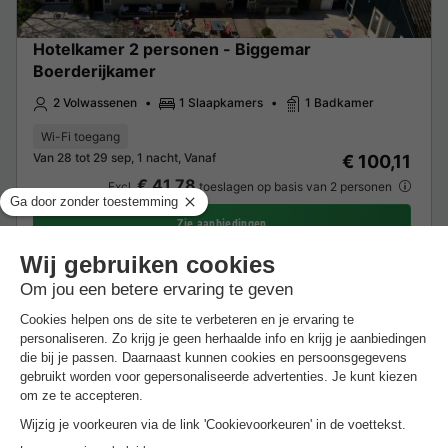
Hotelkamer 2 personen - Biggemar
Boerderijkamer
2 Volwassenen
1 Slaapkamers
1 Badkamer
Wi-Fi toegang
Van 28 tot 29 sep, 1 nacht, Vanaf
€ 100,11
€ 41,78
Excl.
toeslagen op basis van 2 personen
Zie aanbiedingen
Meer weten