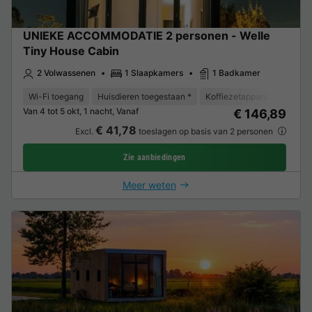
UNIEKE ACCOMMODATIE 2 personen - Welle
Tiny House Cabin
2 Volwassenen
1 Slaapkamers
1 Badkamer
Wi-Fi toegang
Huisdieren toegestaan *
Koffiezetapparaat
Koelk
Van 4 tot 5 okt, 1 nacht, Vanaf
€ 146,89
€ 41,78
Excl.
toeslagen op basis van 2 personen
Zie aanbiedingen
Meer weten