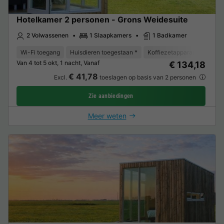
Hotelkamer 2 personen - Grons Weidesuite
2 Volwassenen
1 Slaapkamers
1 Badkamer
Wi-Fi toegang
Huisdieren toegestaan *
Koffiezetapparaat
Koelk
Van 4 tot 5 okt, 1 nacht, Vanaf
€ 134,18
€ 41,78
Excl.
toeslagen op basis van 2 personen
Zie aanbiedingen
Meer weten