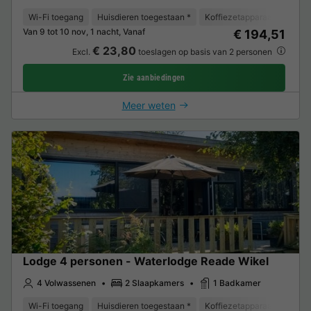
Wi-Fi toegang
Huisdieren toegestaan *
Koffiezetapparaat
Vaat
Van 9 tot 10 nov, 1 nacht, Vanaf
€ 194,51
€ 23,80
Excl.
toeslagen op basis van 2 personen
Zie aanbiedingen
Meer weten
Lodge 4 personen - Waterlodge Reade Wikel
4 Volwassenen
2 Slaapkamers
1 Badkamer
Wi-Fi toegang
Huisdieren toegestaan *
Koffiezetapparaat
Vaat