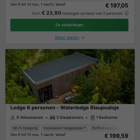
Van 9 tot 10 nov, 1 nacht, Vanaf
€ 197,05
€ 23,80
Excl.
toeslagen op basis van 2 personen
Zie aanbiedingen
Meer weten
Lodge 6 personen - Waterlodge Blaupoatsje
6 Volwassenen
3 Slaapkamers
1 Badkamer
Wi-Fi toegang
Huisdieren toegestaan *
Koffiezetapparaat
Vaat
Van 9 tot 10 nov, 1 nacht, Vanaf
€ 199,59