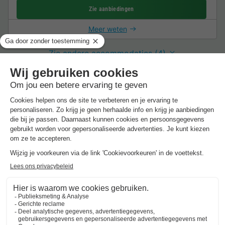
Zie aanbiedingen
Meer weten
Zie andere accommodaties (4)
*Raadpleeg de details van de accommodatie voor de specifieke
voorwaarden.
Over Pean-Buiten Akkrum
Ontdek meer over het park en de bezienswaardigheden
in de buurt.
Highlights
van het vakantiepark
Watersport direct voor de deur