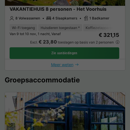
VAKANTIEHUIS 8 personen - Het Voorhuis
8 Volwassenen
4 Slaapkamers
1 Badkamer
Wi-Fi toegang
Huisdieren toegestaan *
Koffiezetapparaat
Vaat
Van 9 tot 10 nov, 1 nacht, Vanaf
€ 321,15
€ 23,80
Excl.
toeslagen op basis van 2 personen
Zie aanbiedingen
Meer weten
Groepsaccommodatie