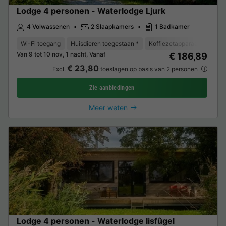
Lodge 4 personen - Waterlodge Ljurk
4 Volwassenen
2 Slaapkamers
1 Badkamer
Wi-Fi toegang
Huisdieren toegestaan *
Koffiezetapparaat
Vaat
Van 9 tot 10 nov, 1 nacht, Vanaf
€ 186,89
€ 23,80
Excl.
toeslagen op basis van 2 personen
Zie aanbiedingen
Meer weten
Lodge 4 personen - Waterlodge Iisfûgel