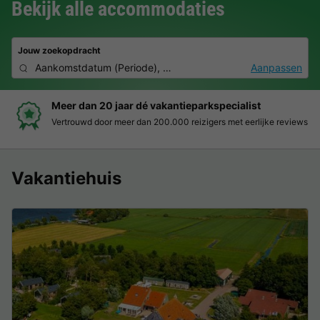
Bekijk alle accommodaties
Jouw zoekopdracht
Aankomstdatum
(
Periode
),
2 personen, 0 huisdier
Aanpassen
Boek eenvoudig en zonder stress
Duidelijke prijzen, moeiteloos boeken en veilige betaalomgeving
Vakantiehuis