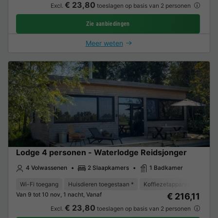
€ 23,80
Excl.
toeslagen op basis van 2 personen
Zie aanbiedingen
Meer weten
Lodge 4 personen - Waterlodge Reidsjonger
4 Volwassenen
2 Slaapkamers
1 Badkamer
Wi-Fi toegang
Huisdieren toegestaan *
Koffiezetapparaat
Vaat
Van 9 tot 10 nov, 1 nacht, Vanaf
€ 216,11
€ 23,80
Excl.
toeslagen op basis van 2 personen