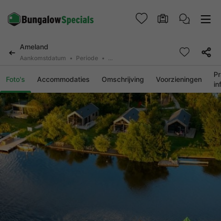
Ameland
Aankomstdatum
Periode
2 personen, 0 huisdier
Pr
Foto's
Accommodaties
Omschrijving
Voorzieningen
in