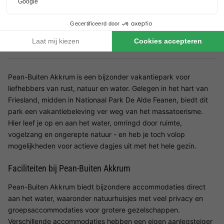
Natuurhuisjes met veel privacy
Unieke sauna boekbaar
Pean-Buiten Akkrum is een bijzonder vakantiepark voor
liefhebbers van rust, natuur en water. Gelegen in het hart van
Friesland, midden in Nationaal Park De Alde Feanen, biedt dit
park een vakantiebeleving ver weg van het massatoerisme.
Hier leef je op en aan het water, omringd door ruimte,
vogelzang en ongerepte natuur - en heb je toch volop
mogelijkheden voor actieve dagjes uit met het hele gezin.
Faciliteiten bij Pean-Buiten Akkrum
Pean-Buiten Akkrum biedt bijzondere accommodaties direct
aan het water, waaronder natuurhuisjes met veel privacy en
groepsaccommodaties voor grotere gezelschappen.
Verschillende accommodaties hebben een eigen aanlegsteiger