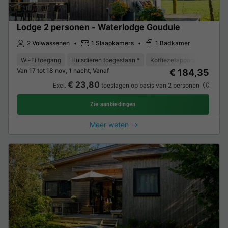
Lodge 2 personen - Waterlodge Goudule
2 Volwassenen
1 Slaapkamers
1 Badkamer
Wi-Fi toegang
Huisdieren toegestaan *
Koffiezetapparaat
Vaat
Van 17 tot 18 nov, 1 nacht, Vanaf
€ 184,35
€ 23,80
Excl.
toeslagen op basis van 2 personen
Zie aanbiedingen
Meer weten