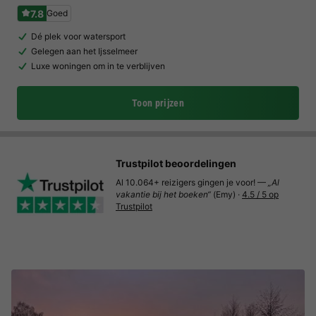
7.8
Goed
Dé plek voor watersport
Gelegen aan het Ijsselmeer
Luxe woningen om in te verblijven
Toon prijzen
Trustpilot beoordelingen
Al 10.064+ reizigers gingen je voor! —
„Al
vakantie bij het boeken“
(Emy) ·
4.5 / 5 op
Trustpilot