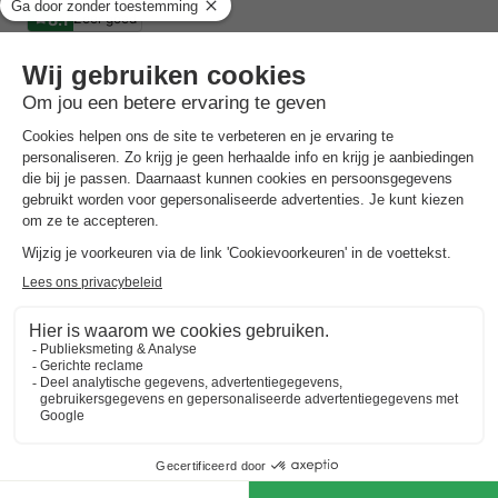
8.1
Zeer goed
Directe ligging aan het Lauwersmeer Nationaal…
Verwarmd binnenzwembad met sauna
Ideaal voor rustzoekers & natuurliefhebbers
Toon prijzen