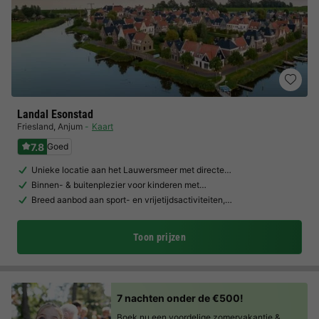
Landal Esonstad
Friesland
,
Anjum
Kaart
7.8
Goed
Unieke locatie aan het Lauwersmeer met directe…
Binnen- & buitenplezier voor kinderen met…
Breed aanbod aan sport- en vrijetijdsactiviteiten,…
Toon prijzen
7 nachten onder de €500!
Boek nu een voordelige zomervakantie &