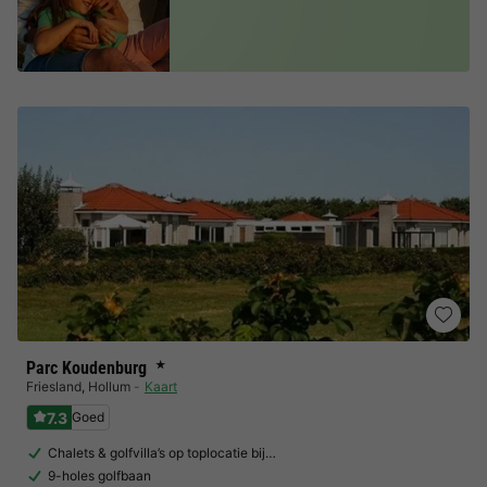
Parc Koudenburg
★
Friesland
,
Hollum
Kaart
7.3
Goed
Chalets & golfvilla’s op toplocatie bij…
9-holes golfbaan