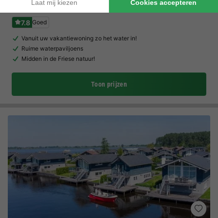
Summio Waterpark Zwartkruis
Friesland
,
Noardburgum
Kaart
7.8
Goed
Vanuit uw vakantiewoning zo het water in!
Ruime waterpaviljoens
Midden in de Friese natuur!
Toon prijzen