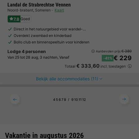
Landal de Strabrechtse Vennen
Noord-brabant
,
Someren
Kaart
7.8
Goed
Direct in het natuurgebied voor wandel-…
Overdekt zwembad en kinderbad
Bollo club en binnenspeeltuin voor kinderen
Lodge 4 personen
€ 389
Aanbevolen prijs:
€ 229
Van 25 tot 28 aug, 3 nachten, Vanaf
-41%
€ 333,60
Totaal
incl. toeslagen
Bekijk alle accommodaties (11)
4
5
6
7
8
9
10
11
12
Vakantie in augustus 2026