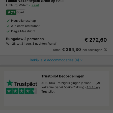
Landal Vakantiepark Schin op Geul
Limburg
,
Walem
Kaart
7.7
Goed
Heuvellandschap
À la carte restaurant
Dagje Maastricht
Bungalow 2 personen
€ 272,60
Van 28 tot 31 aug, 3 nachten, Vanaf
€ 364,30
Totaal
incl. toeslagen
Bekijk alle accommodaties (4)
Trustpilot beoordelingen
Al 10.064+ reizigers gingen je voor! —
„Al
vakantie bij het boeken“
(Emy) ·
4.5 / 5 op
Trustpilot