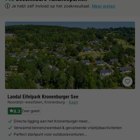
Je hebt zelf invloed op het zoekresultaat.
Meer weten
Landal Eifelpark Kronenburger See
Noordrijn-westfalen
,
Kronenburg
Kaart
8.3
Zeer goed
Directe ligging aan het Kronenburger meer…
Verwarmd binnenzwembad & gevarieerde vrijetijdsactiviteiten
Perfect startpunt voor outdooravonturen…