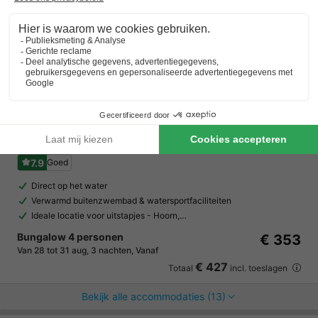
TopParken Park Westerkogge
Noord-holland
,
Berkhout
Kaart
7.9
Goed
Direct op het water
Verwarmd buitenzwembad & watersportfaciliteiten
Ideale locatie voor uitstapjes - Hoorn,…
Bungalow 4 personen
€ 353
Van 28 tot 31 aug, 3 nachten, Vanaf
€ 427
Totaal
incl. toeslagen
Bekijk alle accommodaties (13)