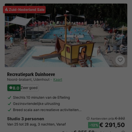
Zuid-Nederland Sale
Recreatiepark Duinhoeve
Noord-brabant
,
Udenhout
Kaart
8.0
Zeer goed
Slechts 10 minuten van de Efteling
Gezinsvriendelijke uitrusting
Breed scala aan recreatieve activiteiten…
Studio 3 personen
€ 332
Aanbevolen prijs:
€ 291,50
Van 25 tot 28 aug, 3 nachten, Vanaf
-12%