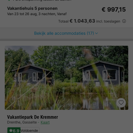
Vakantiehuis 5 personen
€ 997,15
Van 23 tot 26 aug, 3 nachten, Vanaf
€ 1.043,63
Totaal
incl. toeslagen
Bekijk alle accommodaties (17)
Vakantiepark De Kremmer
Drenthe
,
Gasselte
Kaart
6.9
Voldoende