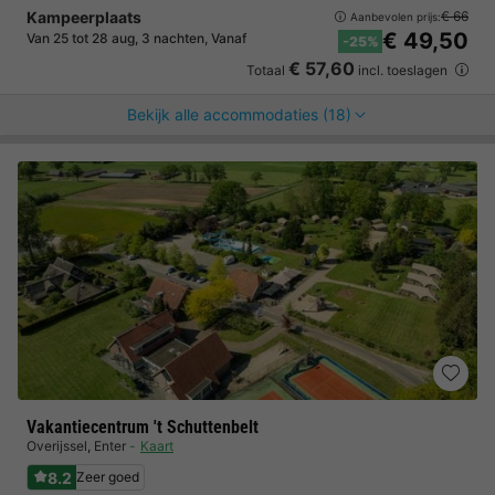
Kampeerplaats
€ 66
Aanbevolen prijs:
€ 49,50
Van 25 tot 28 aug, 3 nachten, Vanaf
-25%
€ 57,60
Totaal
incl. toeslagen
Bekijk alle accommodaties (18)
Vakantiecentrum 't Schuttenbelt
Overijssel
,
Enter
Kaart
8.2
Zeer goed