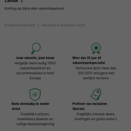
Landal
Korting op bijna alle vakantieparken!
BungalowSpecials
Vakantie in augustus 2026
Jouw vakantie, jouw keuze
Meer dan 20 jaar dé
Vergelijk eenvoudig 1500
vakantieparkspecialist
vakantieparken en
Vertrouwd door meer dan
accommodaties in heel
200.000 reizigers met
Europa
eerlijke reviews
Boek eenvoudig en zonder
Profiteer van exclusieve
stress
Specials
Duidelijke prijzen,
Dagelijks nieuwe deals,
moeiteloos boeken en
kortingen en gratis extra's
veilige betaalomgeving