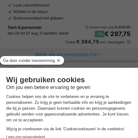
Luxe vakantiehuizen
Midden in de natuur
Buitenzwembad met glijbaan
Tent 4 personen
€ 322,50
Aanbevolen prijs:
€ 297,75
Van 24 tot 27 aug, 3 nachten, Vanaf
-7%
€ 384,75
Totaal
incl. toeslagen
Bekijk alle accommodaties (14)
7 nachten onder de €500!
Boek nu een voordelige zomervakantie &
profiteer aan het zwembad!
Ontdek meer