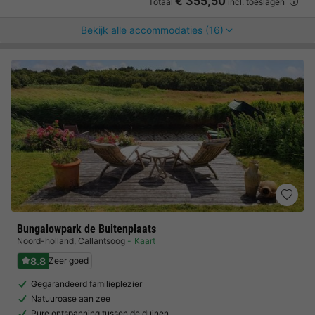
€ 355,50
Totaal
incl. toeslagen
Bekijk alle accommodaties (16)
Bungalowpark de Buitenplaats
Noord-holland
,
Callantsoog
Kaart
8.8
Zeer goed
Gegarandeerd familieplezier
Natuuroase aan zee
Pure ontspanning tussen de duinen