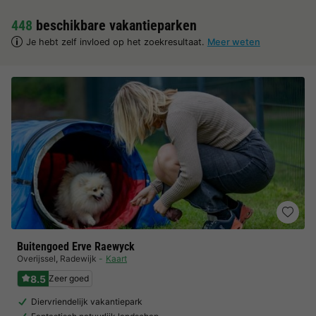
448
beschikbare vakantieparken
Je hebt zelf invloed op het zoekresultaat.
Meer weten
Buitengoed Erve Raewyck
Overijssel
,
Radewijk
Kaart
8.5
Zeer goed
Diervriendelijk vakantiepark