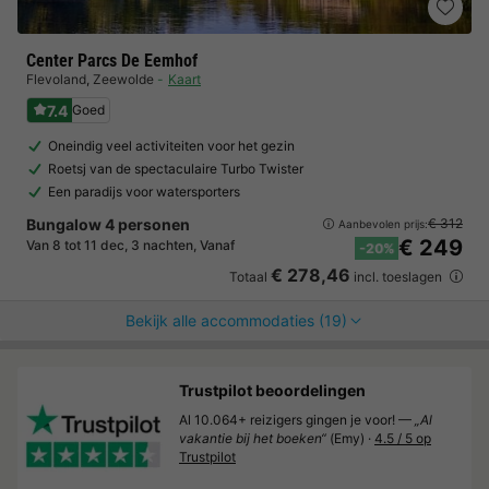
Center Parcs De Eemhof
Flevoland
,
Zeewolde
Kaart
7.4
Goed
Oneindig veel activiteiten voor het gezin
Roetsj van de spectaculaire Turbo Twister
Een paradijs voor watersporters
Bungalow 4 personen
€ 312
Aanbevolen prijs:
€ 249
Van 8 tot 11 dec, 3 nachten, Vanaf
-20%
€ 278,46
Totaal
incl. toeslagen
Bekijk alle accommodaties (19)
Trustpilot beoordelingen
Al 10.064+ reizigers gingen je voor! —
„Al
vakantie bij het boeken“
(Emy) ·
4.5 / 5 op
Trustpilot