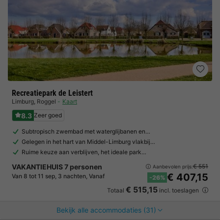
Recreatiepark de Leistert
Limburg
,
Roggel
Kaart
8.3
Zeer goed
Subtropisch zwembad met waterglijbanen en…
Gelegen in het hart van Middel-Limburg vlakbij…
Ruime keuze aan verblijven, het ideale park…
VAKANTIEHUIS 7 personen
€ 551
Aanbevolen prijs:
€ 407,15
Van 8 tot 11 sep, 3 nachten, Vanaf
-26%
€ 515,15
Totaal
incl. toeslagen
Bekijk alle accommodaties (31)