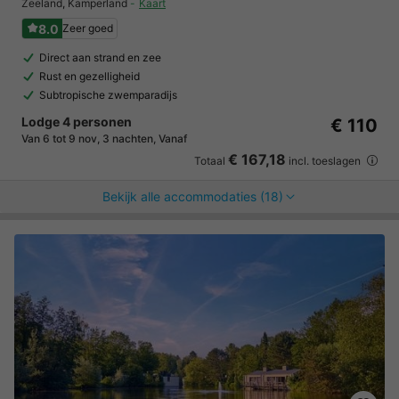
Zeeland
,
Kamperland
Kaart
8.0
Zeer goed
Direct aan strand en zee
Rust en gezelligheid
Subtropische zwemparadijs
Lodge 4 personen
€ 110
Van 6 tot 9 nov, 3 nachten, Vanaf
€ 167,18
Totaal
incl. toeslagen
Bekijk alle accommodaties (18)