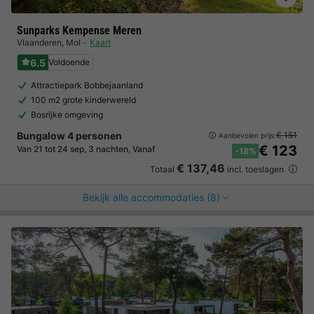
Sunparks Kempense Meren
Vlaanderen
,
Mol
Kaart
6.5
Voldoende
Attractiepark Bobbejaanland
100 m2 grote kinderwereld
Bosrijke omgeving
Bungalow 4 personen
€ 151
Aanbevolen prijs:
€ 123
Van 21 tot 24 sep, 3 nachten, Vanaf
-18%
€ 137,46
Totaal
incl. toeslagen
Bekijk alle accommodaties (8)