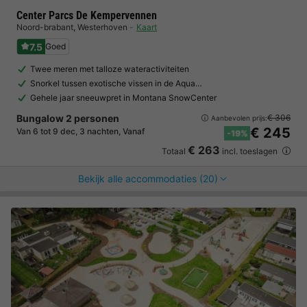
Center Parcs De Kempervennen
Noord-brabant
,
Westerhoven
Kaart
7.5
Goed
Twee meren met talloze wateractiviteiten
Snorkel tussen exotische vissen in de Aqua…
Gehele jaar sneeuwpret in Montana SnowCenter
Bungalow 2 personen
€ 306
Aanbevolen prijs:
€ 245
Van 6 tot 9 dec, 3 nachten, Vanaf
-19%
€ 263
Totaal
incl. toeslagen
Bekijk alle accommodaties (20)