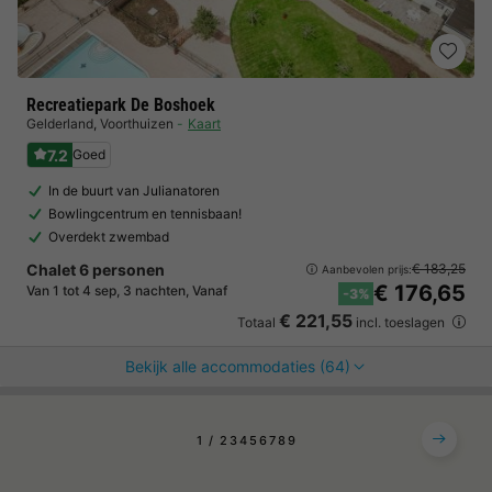
Recreatiepark De Boshoek
Gelderland
,
Voorthuizen
Kaart
7.2
Goed
In de buurt van Julianatoren
Bowlingcentrum en tennisbaan!
Overdekt zwembad
Chalet 6 personen
€ 183,25
Aanbevolen prijs:
€ 176,65
Van 1 tot 4 sep, 3 nachten, Vanaf
-3%
€ 221,55
Totaal
incl. toeslagen
Bekijk alle accommodaties (64)
1
2
3
4
5
6
7
8
9