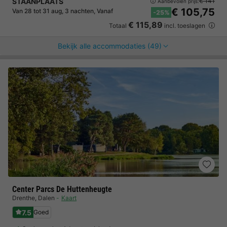
STAANPLAATS
€ 141
Aanbevolen prijs:
€ 105,75
Van 28 tot 31 aug, 3 nachten, Vanaf
-25%
€ 115,89
Totaal
incl. toeslagen
Bekijk alle accommodaties (49)
Center Parcs De Huttenheugte
Drenthe
,
Dalen
Kaart
7.5
Goed