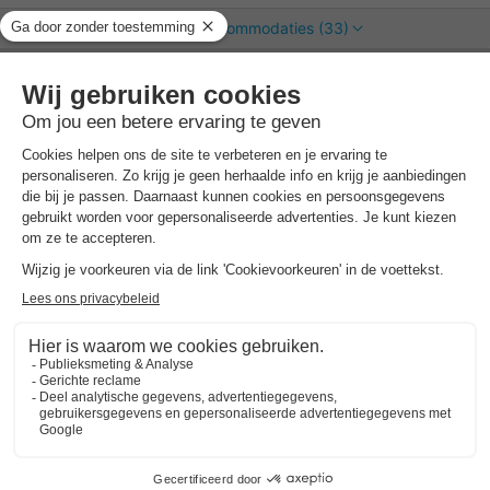
Bekijk alle accommodaties (33)
EuroParcs Kaatsheuvel
Noord-brabant
,
Kaatsheuvel
Kaart
8.0
Zeer goed
Slechts 2 km van de Efteling
Een rustige, plezierige omgeving voor jong…
Naast natuurpark Loonse en Drunense Duinen