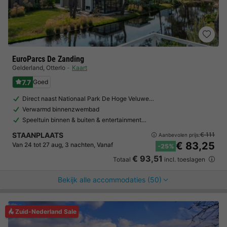
EuroParcs De Zanding
Gelderland
,
Otterlo
Kaart
7.7
Goed
Direct naast Nationaal Park De Hoge Veluwe…
Verwarmd binnenzwembad
Speeltuin binnen & buiten & entertainment…
STAANPLAATS
€ 111
Aanbevolen prijs:
€ 83,25
Van 24 tot 27 aug, 3 nachten, Vanaf
-25%
€ 93,51
Totaal
incl. toeslagen
Bekijk alle accommodaties (50)
Zuid-Nederland Sale