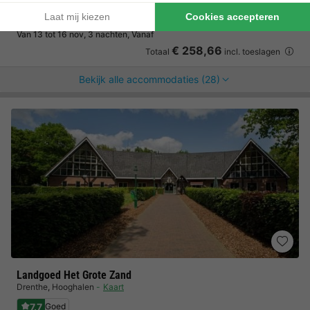
UNIEKE ACCOMMODATIE 4
€ 244,80
Aanbevolen prijs:
€ 208,08
personen
-15%
Van 13 tot 16 nov, 3 nachten, Vanaf
€ 258,66
Totaal
incl. toeslagen
Bekijk alle accommodaties (28)
Landgoed Het Grote Zand
Drenthe
,
Hooghalen
Kaart
7.7
Goed