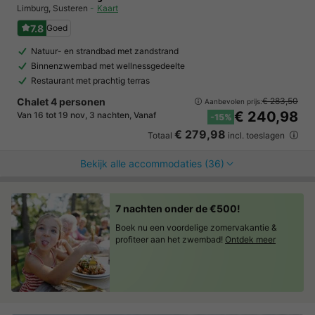
Limburg
,
Susteren
Kaart
7.8
Goed
Natuur- en strandbad met zandstrand
Binnenzwembad met wellnessgedeelte
Restaurant met prachtig terras
Chalet 4 personen
€ 283,50
Aanbevolen prijs:
€ 240,98
Van 16 tot 19 nov, 3 nachten, Vanaf
-15%
€ 279,98
Totaal
incl. toeslagen
Bekijk alle accommodaties (36)
7 nachten onder de €500!
Boek nu een voordelige zomervakantie &
profiteer aan het zwembad!
Ontdek meer