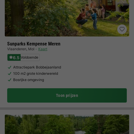
Sunparks Kempense Meren
Vlaanderen
,
Mol
Kaart
6.5
Voldoende
Attractiepark Bobbejaanland
100 m2 grote kinderwereld
Bosrijke omgeving
Toon prijzen