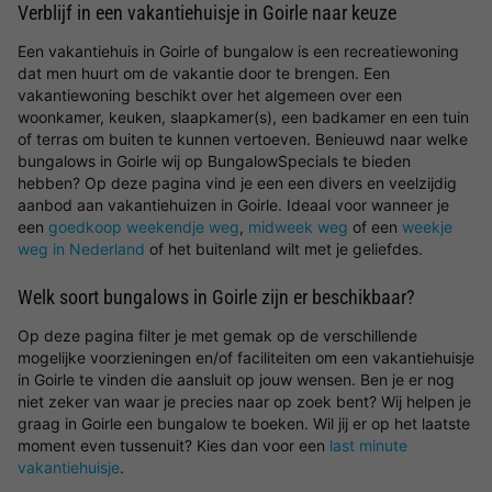
Verblijf in een vakantiehuisje in Goirle naar keuze
Een vakantiehuis in Goirle of bungalow is een recreatiewoning
dat men huurt om de vakantie door te brengen. Een
vakantiewoning beschikt over het algemeen over een
woonkamer, keuken, slaapkamer(s), een badkamer en een tuin
of terras om buiten te kunnen vertoeven. Benieuwd naar welke
bungalows in Goirle wij op BungalowSpecials te bieden
hebben? Op deze pagina vind je een een divers en veelzijdig
aanbod aan vakantiehuizen in Goirle. Ideaal voor wanneer je
een
goedkoop weekendje weg
,
midweek weg
of een
weekje
weg in Nederland
of het buitenland wilt met je geliefdes.
Welk soort bungalows in Goirle zijn er beschikbaar?
Op deze pagina filter je met gemak op de verschillende
mogelijke voorzieningen en/of faciliteiten om een vakantiehuisje
in Goirle te vinden die aansluit op jouw wensen. Ben je er nog
niet zeker van waar je precies naar op zoek bent? Wij helpen je
graag in Goirle een bungalow te boeken. Wil jij er op het laatste
moment even tussenuit? Kies dan voor een
last minute
vakantiehuisje
.