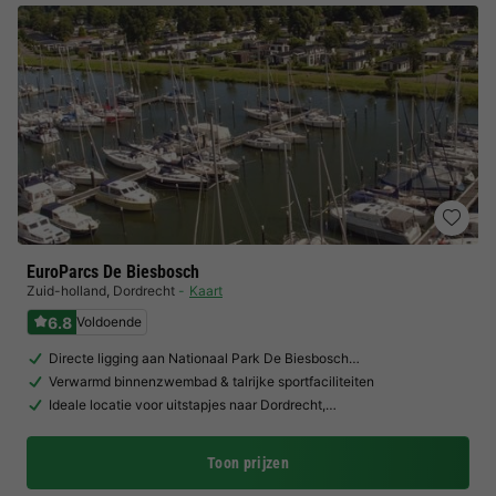
EuroParcs De Biesbosch
Zuid-holland
,
Dordrecht
Kaart
6.8
Voldoende
Directe ligging aan Nationaal Park De Biesbosch…
Verwarmd binnenzwembad & talrijke sportfaciliteiten
Ideale locatie voor uitstapjes naar Dordrecht,…
Toon prijzen