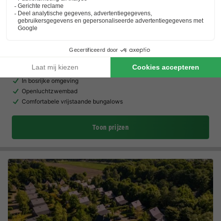
Summio Duc De Brabant
Noord-brabant
,
Diessen-baarschot
Kaart
8.1
Zeer goed
In bosrijke omgeving
Openluchtzwembad
Comfortabele vrijstaande bungalows
Toon prijzen