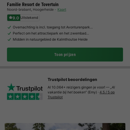
Familie Resort de Tovertuin
Noord-brabant
,
Hoogerheide
Kaart
9.0
Uitstekend
Overnachting is incl. toegang tot Avonturenpark…
Perfect om het attractiepark en het zwembad…
Midden in natuurgebied de Kalmthoutse Heide
Toon prijzen
Trustpilot beoordelingen
Al 10.064+ reizigers gingen je voor! —
„Al
vakantie bij het boeken“
(Emy) ·
4.5 / 5 op
Trustpilot