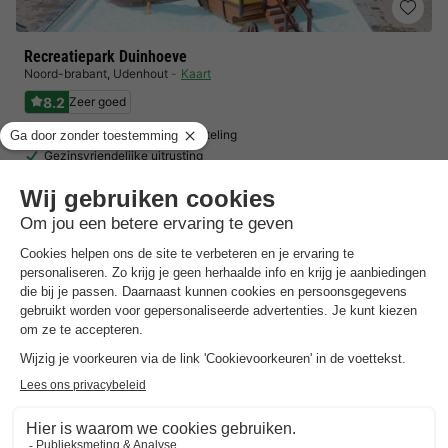
Recreatiepark Duinhoeve
Noord-brabant
,
Udenhout
Kaart
8.2
Zeer goed
Slechts 10 minuten van de Efteling
Gezinsvriendelijke uitrusting
Breed scala aan recreatieve activiteiten…
Toon prijzen