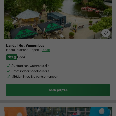
Landal Het Vennenbos
Noord-brabant
,
Hapert
Kaart
7.6
Goed
Subtropisch waterparadijs
Groot indoor speelparadijs
Midden in de Brabantse Kempen
Toon prijzen