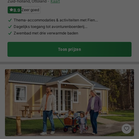
Zuid-holland
,
Ottoland
Kaart
8.9
Zeer goed
Thema-accommodaties & activiteiten met Fien…
Dagelijks toegang tot avonturenboerderij…
Zwembad met drie verwarmde baden
Toon prijzen