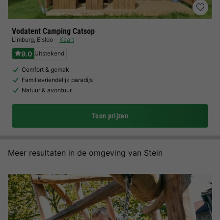
Vodatent Camping Catsop
Limburg
,
Elsloo
Kaart
9.0
Uitstekend
Comfort & gemak
Familievriendelijk paradijs
Natuur & avontuur
Toon prijzen
Meer resultaten in de omgeving van Stein