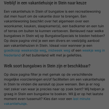
Verblijf in een vakantiehuisje in Stein naar keuze
Een vakantiehuis in Stein of bungalow is een recreatiewoning
dat men huurt om de vakantie door te brengen. Een
vakantiewoning beschikt over het algemeen over een
woonkamer, keuken, slaapkamer(s), een badkamer en een tuin
of terras om buiten te kunnen vertoeven. Benieuwd naar welke
bungalows in Stein wij op BungalowSpecials te bieden hebben?
Op deze pagina vind je een een divers en veelzijdig aanbod
aan vakantiehuizen in Stein. Ideaal voor wanneer je een
goedkoop weekendje weg
,
midweek weg
of een
weekje weg in
Nederland
of het buitenland wilt met je geliefdes.
Welk soort bungalows in Stein zijn er beschikbaar?
Op deze pagina filter je met gemak op de verschillende
mogelijke voorzieningen en/of faciliteiten om een vakantiehuisje
in Stein te vinden die aansluit op jouw wensen. Ben je er nog
niet zeker van waar je precies naar op zoek bent? Wij helpen je
graag in Stein een bungalow te boeken. Wil jij er op het laatste
moment even tussenuit? Kies dan voor een
last minute
vakantiehuisje
.