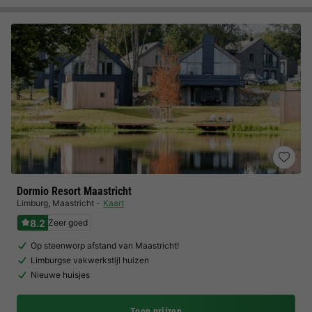
Dormio Resort Maastricht
Limburg
,
Maastricht
Kaart
8.2
Zeer goed
Op steenworp afstand van Maastricht!
Limburgse vakwerkstijl huizen
Nieuwe huisjes
Toon prijzen