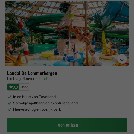
Landal De Lommerbergen
Limburg
,
Reuver
Kaart
7.7
Goed
In de buurt van Toverland
Sprookjesgolfbaan en avontureneiland
Heuvelachtig en bosrijk park
Toon prijzen