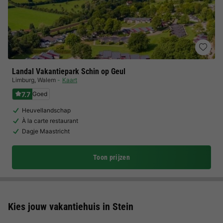
Landal Vakantiepark Schin op Geul
Limburg
,
Walem
Kaart
7.7
Goed
Heuvellandschap
À la carte restaurant
Dagje Maastricht
Toon prijzen
Kies jouw vakantiehuis in Stein