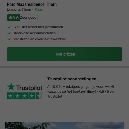
Parc Maasresidence Thorn
Limburg
,
Thorn
Kaart
8.6
Zeer goed
Exclusief resort met jachthaven
Sfeervolle accommodaties
Dagstrand en overdekt zwembad
Toon prijzen
Trustpilot beoordelingen
Al 10.064+ reizigers gingen je voor! —
„Al
vakantie bij het boeken“
(Emy) ·
4.5 / 5 op
Trustpilot