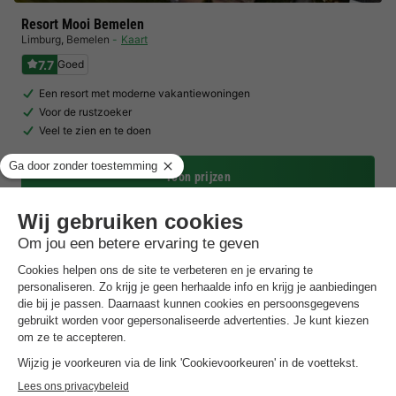
Resort Mooi Bemelen
Limburg
,
Bemelen
Kaart
7.7
Goed
Een resort met moderne vakantiewoningen
Voor de rustzoeker
Veel te zien en te doen
Toon prijzen