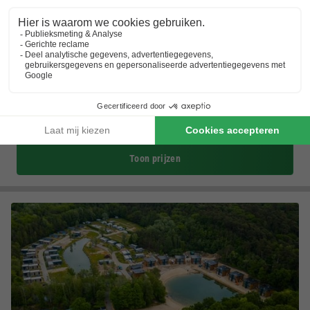
EuroParcs Brunssummerheide
Limburg
,
Brunssum
Kaart
7.4
Goed
Vlak naast het natuurreservaat Brunssummerheide
Natuurlijk zwemmeer voor ontspannen zomerdagen
Toplocatie in de buurt van Maastricht, Aken…
Toon prijzen