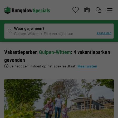
Waar ga je heen?
Aanpassen
Gulpen-Wittem
Elke verblijfsduur
Vakantieparken
Gulpen-Wittem
: 4 vakantieparken
gevonden
Je hebt zelf invloed op het zoekresultaat.
Meer weten