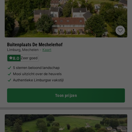
Buitenplaats De Mechelerhof
Limburg
,
Mechelen
Kaart
8.0
Zeer goed
5 sterren beloond landschap
Mooi uitzicht over de heuvels
Authentieke Limburgse vakstijl
Toon prijzen