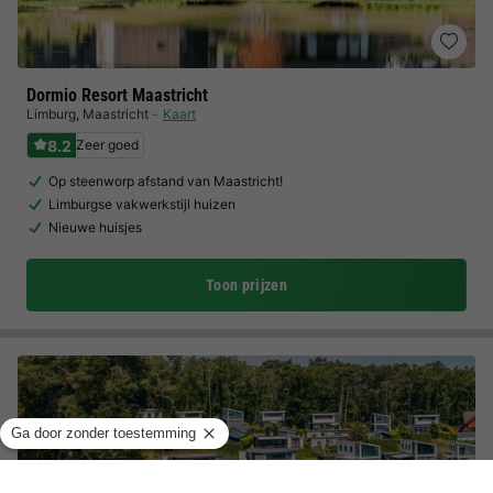
Dormio Resort Maastricht
Limburg
,
Maastricht
Kaart
8.2
Zeer goed
Op steenworp afstand van Maastricht!
Limburgse vakwerkstijl huizen
Nieuwe huisjes
Toon prijzen