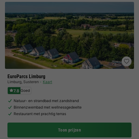
EuroParcs Limburg
Limburg
,
Susteren
Kaart
7.8
Goed
Natuur- en strandbad met zandstrand
Binnenzwembad met wellnessgedeelte
Restaurant met prachtig terras
Toon prijzen