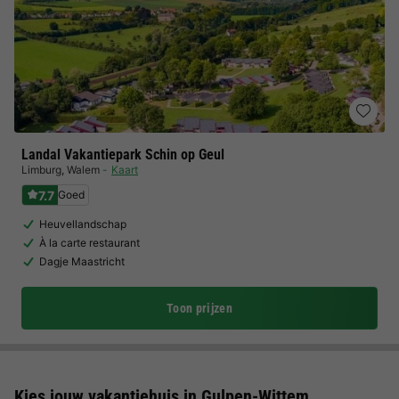
Landal Vakantiepark Schin op Geul
Limburg
,
Walem
Kaart
7.7
Goed
Heuvellandschap
À la carte restaurant
Dagje Maastricht
Toon prijzen
Kies jouw vakantiehuis in Gulpen-Wittem