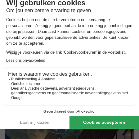
EuroParcs Brunssummerheide
Limburg
,
Brunssum
Kaart
7.4
Goed
Vlak naast het natuurreservaat Brunssummerheide
Natuurlijk zwemmeer voor ontspannen zomerdagen
Toplocatie in de buurt van Maastricht, Aken…
Toon prijzen