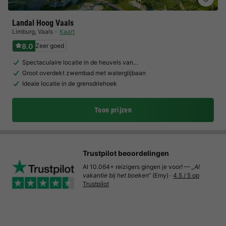
Landal Hoog Vaals
Limburg
,
Vaals
Kaart
8.0
Zeer goed
Spectaculaire locatie in de heuvels van…
Groot overdekt zwembad met waterglijbaan
Ideale locatie in de grensdriehoek
Toon prijzen
Trustpilot beoordelingen
Al 10.064+ reizigers gingen je voor! —
„Al
vakantie bij het boeken“
(Emy) ·
4.5 / 5 op
Trustpilot