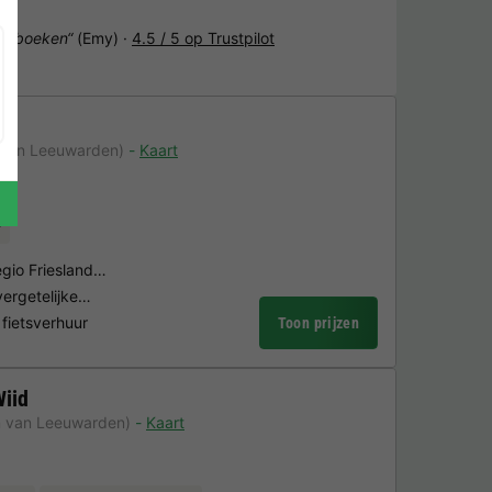
het boeken“
(Emy) ·
4.5 / 5 op Trustpilot
 van Leeuwarden)
Kaart
r
egio Friesland…
vergetelijke…
 fietsverhuur
Toon prijzen
iid
m van Leeuwarden)
Kaart