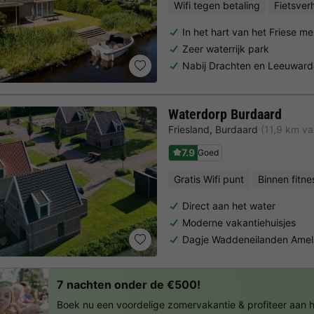
Wifi tegen betaling
Fietsver
In het hart van het Friese m
Zeer waterrijk park
Nabij Drachten en Leeuwar
Waterdorp Burdaard
Friesland
,
Burdaard
(11,9 km v
7.9
Goed
Gratis Wifi punt
Binnen fitne
Direct aan het water
Moderne vakantiehuisjes
Dagje Waddeneilanden Amel
7 nachten onder de €500!
Boek nu een voordelige zomervakantie & profiteer aan