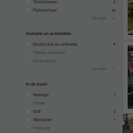
Tennisbanen
3
Fietsverhuur
10
Zie meer
Animatie en activiteiten
Kinderclub en animatie
4
Thema-avonden
Kinderdisco
Zie meer
In de buurt
Manege
1
Vissen
Golf
2
Wandelen
1
Pretpark