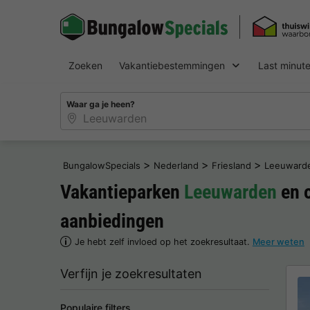
Zoeken
Vakantiebestemmingen
Last minut
Waar ga je heen?
>
>
>
BungalowSpecials
Nederland
Friesland
Leeuward
Vakantieparken
Leeuwarden
en 
aanbiedingen
Je hebt zelf invloed op het zoekresultaat.
Meer weten
Verfijn je zoekresultaten
Populaire filters