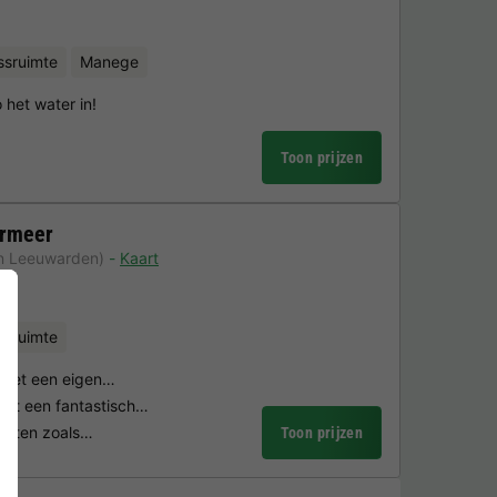
ssruimte
Manege
het water in!
Toon prijzen
ermeer
an Leeuwarden)
Kaart
ssruimte
 met een eigen…
met een fantastisch…
teiten zoals…
Toon prijzen