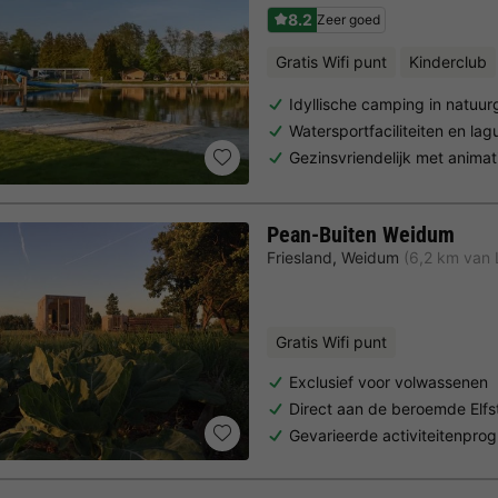
8.2
Zeer goed
Gratis Wifi punt
Kinderclub
Idyllische camping in natuu
Watersportfaciliteiten en la
Gezinsvriendelijk met animat
Pean-Buiten Weidum
Friesland
,
Weidum
(6,2 km van
Gratis Wifi punt
Exclusief voor volwassenen
Direct aan de beroemde Elf
Gevarieerde activiteitenpro