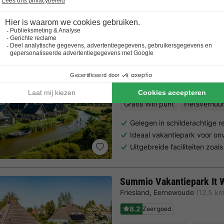
Trustpilot beoordelingen
Al 10.064+ reizigers gingen je voor! —
„Al vakantie bij 
Landal Elfstedenhart
Friesland
,
Witmarsum
(24,4 km
7.8
Goed
Gratis Wifi punt
Fietsverhuu
Gelegen in schilderachtige r
Ideaal vakantiepark voor on
Uitgebreide faciliteiten zoals
Summio Vakantiepark It W
Friesland
,
Eernewoude
(12,5 k
8.2
Zeer goed