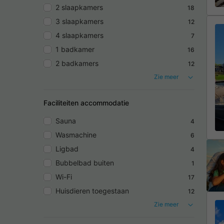
2 slaapkamers
18
3 slaapkamers
12
4 slaapkamers
7
1 badkamer
16
2 badkamers
12
Zie meer
Faciliteiten accommodatie
Sauna
4
Wasmachine
6
Ligbad
4
Bubbelbad buiten
1
Wi-Fi
17
Huisdieren toegestaan
12
Zie meer