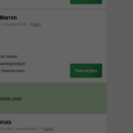
 Marren
n Leeuwarden)
Kaart
het water
aanlegsteiger
n Heerenveen
Toon prijzen
ntdek meer
kruis
km van Leeuwarden)
Kaart