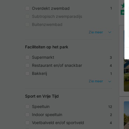
Overdekt zwembad
1
Subtropisch zwemparadijs
Buitenzwembad
Zie meer
Faciliteiten op het park
Supermarkt
3
Restaurant en/of snackbar
4
Bakkerij
1
Zie meer
Sport en Vrije Tijd
Speeltuin
12
Indoor speeltuin
2
Voetbalveld en/of sportveld
4