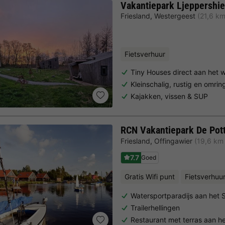
Vakantiepark Ljeppershi
Friesland
,
Westergeest
(21,6 k
Fietsverhuur
Tiny Houses direct aan het 
Kleinschalig, rustig en omri
Kajakken, vissen & SUP
RCN Vakantiepark De Pot
Friesland
,
Offingawier
(19,6 km
7.7
Goed
Gratis Wifi punt
Fietsverhuu
Watersportparadijs aan het
Trailerhellingen
Restaurant met terras aan h