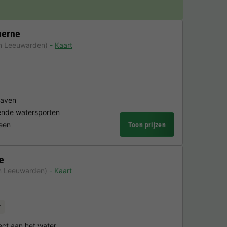
herne
an Leeuwarden)
Kaart
haven
ende watersporten
veen
Toon prijzen
e
n Leeuwarden)
Kaart
r
ct aan het water