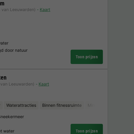
em
m van Leeuwarden)
Kaart
water
ngd door natuur
Toon prijzen
ten
 van Leeuwarden)
Kaart
r
Waterattracties
Binnen fitnessruimte
Minigolf
 Sneekermeer
et water
Toon prijzen