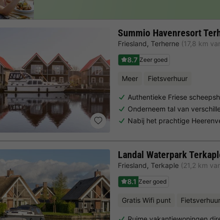
Summio Havenresort Ter
Friesland
,
Terherne
(17,8 km v
8.7
Zeer goed
Meer
Fietsverhuur
Authentieke Friese scheeps
Onderneem tal van verschill
Nabij het prachtige Heeren
Landal Waterpark Terkapl
Friesland
,
Terkaple
(21,2 km va
8.1
Zeer goed
Gratis Wifi punt
Fietsverhuu
Ruime vakantiewoningen dire