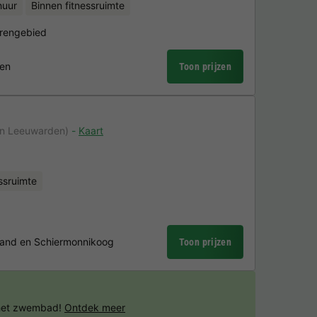
huur
Binnen fitnessruimte
erengebied
den
Toon prijzen
an Leeuwarden)
Kaart
ssruimte
and en Schiermonnikoog
Toon prijzen
 het zwembad!
Ontdek meer