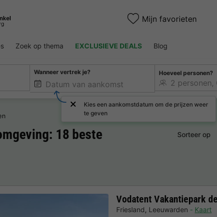
Mijn favorieten
es
Zoek op thema
EXCLUSIEVE DEALS
Blog
Wanneer vertrek je?
Hoeveel personen?
Kies een aankomstdatum om de prijzen weer
te geven
en
omgeving: 18 beste
Sorteer op
Vodatent Vakantiepark de
Friesland
,
Leeuwarden
Kaart