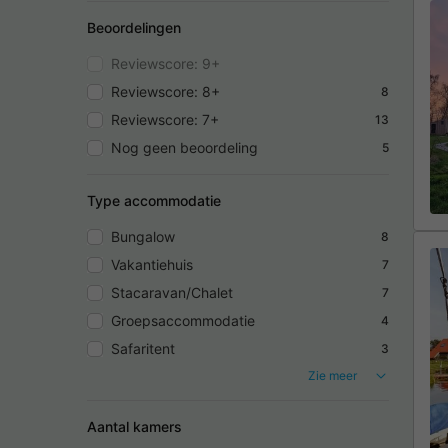
Beoordelingen
Reviewscore: 9+
Reviewscore: 8+
8
Reviewscore: 7+
13
Nog geen beoordeling
5
Type accommodatie
Bungalow
8
Vakantiehuis
7
Stacaravan/Chalet
7
Groepsaccommodatie
4
Safaritent
3
Zie meer
Aantal kamers