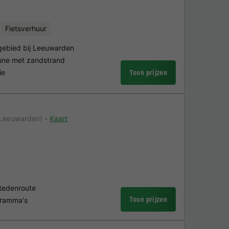
Fietsverhuur
rgebied bij Leeuwarden
gune met zandstrand
ie
Toon prijzen
 Leeuwarden)
Kaart
stedenroute
Toon prijzen
gramma's