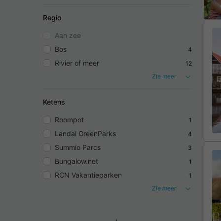
Regio
Aan zee
Bos
4
Rivier of meer
12
Zie meer
Ketens
Roompot
1
Landal GreenParks
4
Summio Parcs
3
Bungalow.net
1
RCN Vakantieparken
1
Zie meer