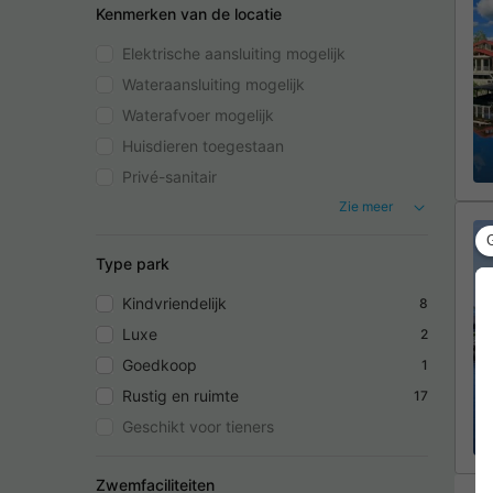
Kenmerken van de locatie
Elektrische aansluiting mogelijk
Wateraansluiting mogelijk
Waterafvoer mogelijk
Huisdieren toegestaan
Privé-sanitair
Zie meer
Type park
Kindvriendelijk
8
Luxe
2
Goedkoop
1
Rustig en ruimte
17
Geschikt voor tieners
Zwemfaciliteiten