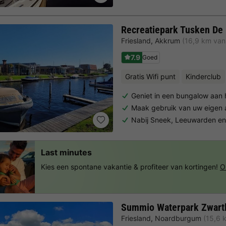
Recreatiepark Tusken De
Friesland
,
Akkrum
(16,9 km va
7.9
Goed
Gratis Wifi punt
Kinderclub
Geniet in een bungalow aan 
Maak gebruik van uw eigen 
Nabij Sneek, Leeuwarden e
Last minutes
Kies een spontane vakantie & profiteer van kortingen!
O
Summio Waterpark Zwart
Friesland
,
Noardburgum
(15,6 