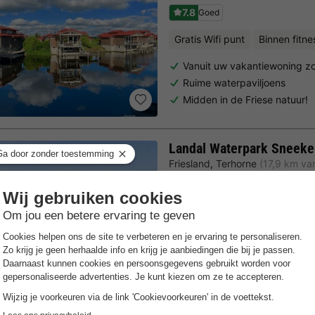
7.8
Goed
Gratis Wifi punt
Binnen fitne
Vanuit uw vakantiewoning zo 
Ruime waterpaviljoens
Midden in de Friese natuur!
Landal Waterpark Sneek
Friesland
,
Terhorne
(17,9 km v
8.0
Zeer goed
Gratis Wifi punt
Binnen fitne
Direct aan het Sneekermeer
Vrijstaande waterwoningen 
Breed scala aan buitenactivi