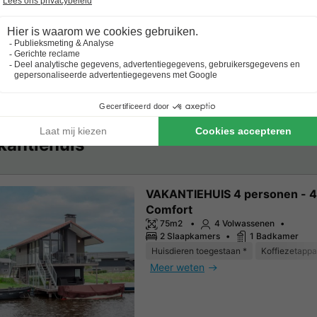
2 Slaapkamers
1 Badkamer
Wi-Fi toegang
Huisdieren toegestaan *
Meer weten
kantiehuis
VAKANTIEHUIS 4 personen - 
Comfort
75m2
4 Volwassenen
2 Slaapkamers
1 Badkamer
Huisdieren toegestaan *
Koffiezetappa
Meer weten