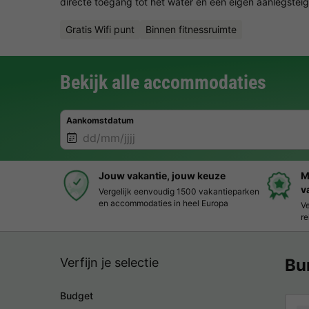
directe toegang tot het water en een eigen aanlegsteig
Gratis Wifi punt
Binnen fitnessruimte
Bekijk alle accommodaties
Aankomstdatum
Jouw vakantie, jouw keuze
M
v
Vergelijk eenvoudig 1500 vakantieparken
en accommodaties in heel Europa
Ve
re
Verfijn je selectie
Bu
Budget