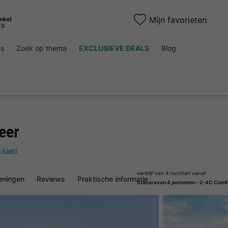
Mijn favorieten
es
Zoek op thema
EXCLUSIEVE DEALS
Blog
eer
 kaart
verblijf van 4 nachten vanaf
eningen
Reviews
Praktische informatie
Stacaravan 4 personen - 2-4C Comf