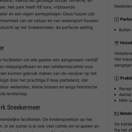
esland, vlakbij het gezellige dorpje Terherne, en
Nederlan
er. Het park heeft 68 luxe, vrijstaande
ater en een eigen aanlegsteiger. Deze huizen zijn
Parke
 schoonheid van de natuur en van watersport houden.
uitzicht op het Sneekermeer, de perfecte setting
Buiten
Huisd
er
Huisdier
Het maxi
faciliteiten om alle gasten een aangenaam verblijf
aangegev
een midgetgolfbaan en een tafeltennisruimte voor
nnen kunnen gebruik maken van de visvijver op het
Prakt
ingd door het prachtige Friese platteland, dat
 door weilanden, kleine bossen en langs historische
Recept
epte landschap.
Aantal
NRA (v
park Sneekermeer
Betal
ndelijke faciliteiten. De kinderspeeltuin op het
De betal
n. In de zomer is er ook veel ruimte om te spelen en
Na het a