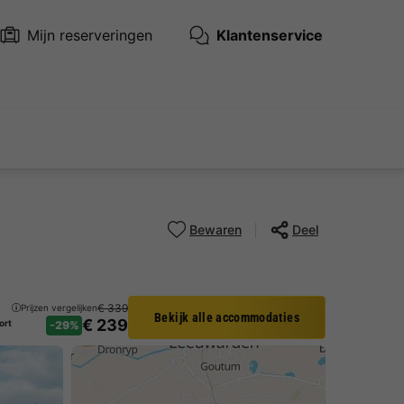
Mijn reserveringen
Klantenservice
Bewaren
Deel
€ 339
Prijzen vergelijken
Bekijk alle accommodaties
€ 239
ort
-29%