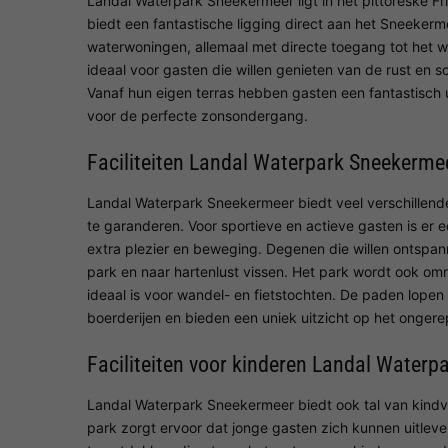
Landal Waterpark Sneekermeer ligt in het pittoreske Fri
biedt een fantastische ligging direct aan het Sneekerme
waterwoningen, allemaal met directe toegang tot het w
ideaal voor gasten die willen genieten van de rust en
Vanaf hun eigen terras hebben gasten een fantastisch 
voor de perfecte zonsondergang.
Faciliteiten Landal Waterpark Sneekerme
Landal Waterpark Sneekermeer biedt veel verschillende 
te garanderen. Voor sportieve en actieve gasten is er 
extra plezier en beweging. Degenen die willen ontspa
park en naar hartenlust vissen. Het park wordt ook omr
ideaal is voor wandel- en fietstochten. De paden lopen
boerderijen en bieden een uniek uitzicht op het onger
Faciliteiten voor kinderen Landal Water
Landal Waterpark Sneekermeer biedt ook tal van kindvrie
park zorgt ervoor dat jonge gasten zich kunnen uitleve