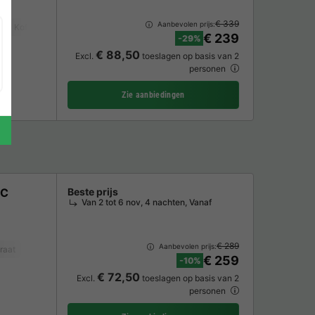
€ 339
Aanbevolen prijs:
Koffiezetapparaat
Vaatwasser
Vriezer
Koelkast
Tuinmeubelen
€ 239
-29%
€ 88,50
Excl.
toeslagen op basis van 2
personen
Zie aanbiedingen
4C
Beste prijs
Van 2 tot 6 nov, 4 nachten, Vanaf
€ 289
Aanbevolen prijs:
raat
Vaatwasser
Tuinmeubelen
Magnetron
Oven
Parkeerplaats
€ 259
-10%
€ 72,50
Excl.
toeslagen op basis van 2
personen