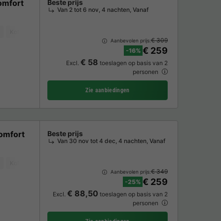
omfort
Beste prijs
Van 2 tot 6 nov, 4 nachten, Vanaf
Koffiezetapparaat
Vaatwasser
Vriezer
Koelkast
Tuinmeubelen
€ 309
Aanbevolen prijs:
€ 259
-16%
€ 58
Excl.
toeslagen op basis van 2
personen
Zie aanbiedingen
omfort
Beste prijs
Van 30 nov tot 4 dec, 4 nachten, Vanaf
Koffiezetapparaat
Vaatwasser
Vriezer
Koelkast
Tuinmeubelen
€ 349
Aanbevolen prijs:
€ 259
-25%
€ 88,50
Excl.
toeslagen op basis van 2
personen