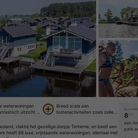
de waterwoningen
Breed scala aan
Beoordel
ntastisch uitzicht op
buitenactiviteiten zoals zeilen,
8
/10
windsurfen en vissen
+ 23
een hee
esland, vlakbij het gezellige dorpje Terherne, en biedt een
park e
foto's
ark heeft 68 luxe, vrijstaande waterwoningen, allemaal met