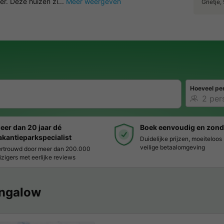
er. Deze huizen zi...
Meer weergeven
Grietje
Hoeveel pe
eer dan 20 jaar dé
Boek eenvoudig en zond
akantieparkspecialist
Duidelijke prijzen, moeiteloo
veilige betaalomgeving
rtrouwd door meer dan 200.000
izigers met eerlijke reviews
ngalow