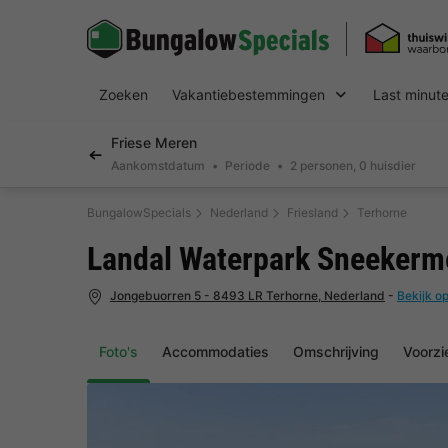
Zoeken
Vakantiebestemmingen
Last minut
Friese Meren
Aankomstdatum
Periode
2 personen, 0 huisdier
BungalowSpecials
Nederland
Friesland
Terhorne
Landal Waterpark Sneekerm
Jongebuorren 5 - 8493 LR Terhorne, Nederland
-
Bekijk op
Foto's
Accommodaties
Omschrijving
Voorzi