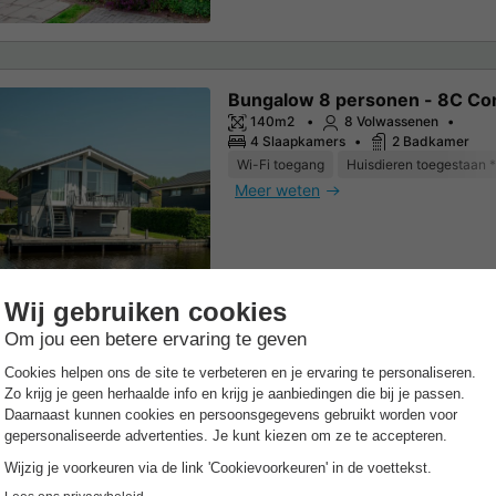
Bungalow 8 personen - 8C Co
140m2
8 Volwassenen
4 Slaapkamers
2 Badkamer
Wi-Fi toegang
Huisdieren toegestaan *
Meer weten
acaravan
Stacaravan 4 personen - 2-4C
Comfort
60m2
4 Volwassenen