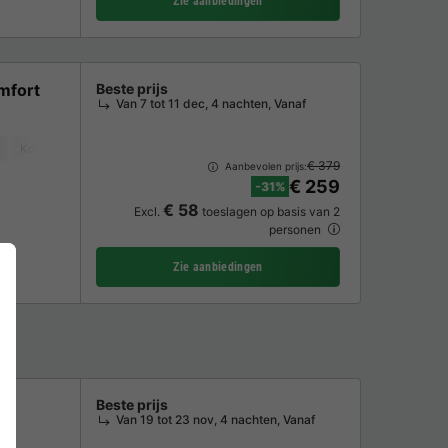
Zie aanbiedingen
mfort
Beste prijs
Van 7 tot 11 dec, 4 nachten, Vanaf
Koffiezetapparaat
Vaatwasser
Vriezer
Koelkast
Tuinmeubelen
€ 379
Aanbevolen prijs:
€ 259
-31%
€ 58
Excl.
toeslagen op basis van 2
personen
Zie aanbiedingen
Beste prijs
Van 19 tot 23 nov, 4 nachten, Vanaf