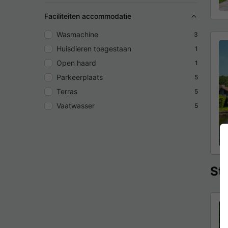
Faciliteiten accommodatie
Wasmachine
3
Huisdieren toegestaan
1
Open haard
1
Parkeerplaats
5
Terras
5
Vaatwasser
5
St