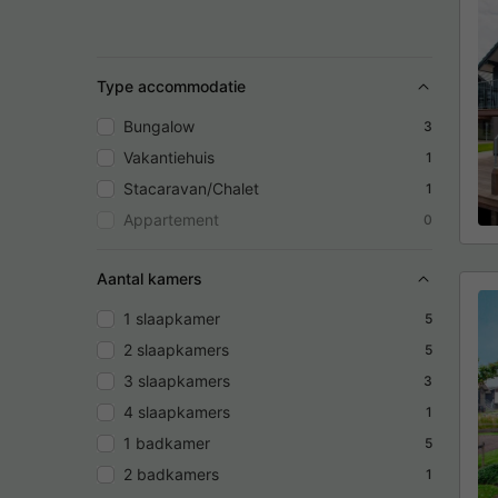
Type accommodatie
Bungalow
3
Vakantiehuis
1
Stacaravan/Chalet
1
Appartement
0
Aantal kamers
1 slaapkamer
5
2 slaapkamers
5
3 slaapkamers
3
4 slaapkamers
1
1 badkamer
5
2 badkamers
1