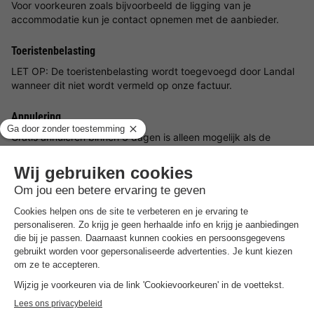
Voor voorkeuren zoals bijvoorbeeld de ligging van je
accommodatie kun je contact opnemen met de aanbieder.
Toeristenbelasting
LET OP: De toeristenbelasting wordt toegevoegd door Landal
wanneer dit niet wordt vermeld op onze factuur.
Annulering
Gratis annuleren binnen 3 dagen is alleen mogelijk als de
boeking meer dan 45 dagen voor aanvang van de reis is
gemaakt.