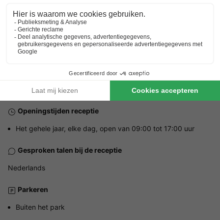
Adres
De Terp 1 - 8748 EH Witmarsum, Nederland
ALGEMENE INFORMATIE
Openingstijden receptie
Het gehele jaar, elke dag, open van 09:00 tot 17:00 uur
Gesproken talen bij de receptie
Nederlands
Parkeren
Buiten het park