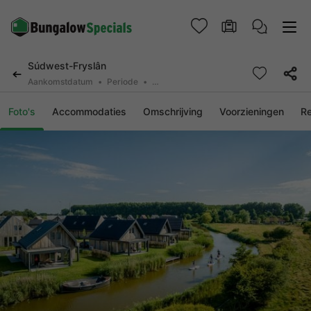
Súdwest-Fryslân
Aankomstdatum
Periode
2 personen, 0 huisdier
Foto's
Accommodaties
Omschrijving
Voorzieningen
R