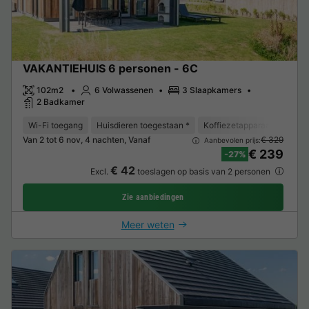
VAKANTIEHUIS 6 personen - 6C
102m2
6 Volwassenen
3 Slaapkamers
2 Badkamer
Wi-Fi toegang
Huisdieren toegestaan *
Koffiezetapparaat
Vaat
Van 2 tot 6 nov, 4 nachten, Vanaf
€ 329
Aanbevolen prijs:
€ 239
-27%
€ 42
Excl.
toeslagen op basis van 2 personen
Zie aanbiedingen
Meer weten