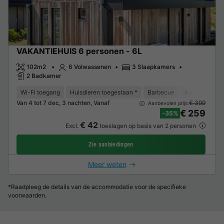
VAKANTIEHUIS 6 personen - 6L
102m2
6 Volwassenen
3 Slaapkamers
2 Badkamer
Wi-Fi toegang
Huisdieren toegestaan *
Barbecue
Koffiezetappa
Van 4 tot 7 dec, 3 nachten, Vanaf
€ 399
Aanbevolen prijs:
€ 259
-35%
€ 42
Excl.
toeslagen op basis van 2 personen
Zie aanbiedingen
Meer weten
*Raadpleeg de details van de accommodatie voor de specifieke
voorwaarden.