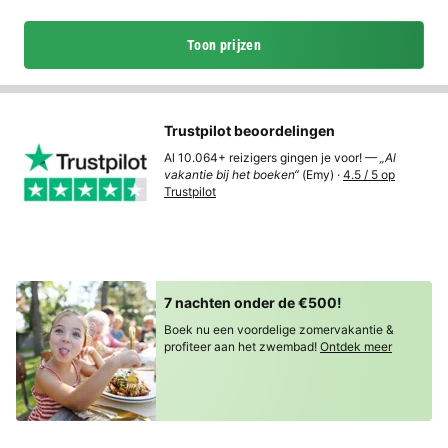
Toon prijzen
Trustpilot beoordelingen
Al 10.064+ reizigers gingen je voor! —
„Al
vakantie bij het boeken“
(Emy) ·
4.5 / 5 op
Trustpilot
7 nachten onder de €500!
Boek nu een voordelige zomervakantie &
profiteer aan het zwembad!
Ontdek meer