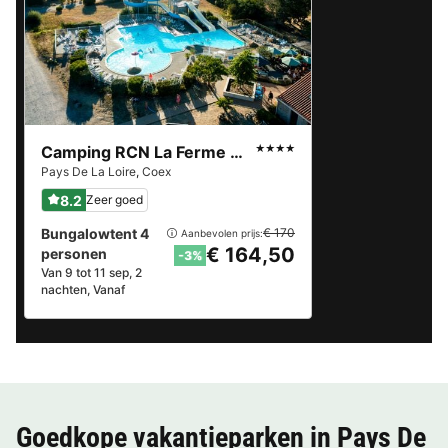
Camping RCN La Ferme du Latois
★★★★
Pays De La Loire
,
Coex
8.2
Zeer goed
Bungalowtent 4
€ 170
Aanbevolen prijs:
€ 164,50
personen
-3%
Van 9 tot 11 sep, 2
nachten, Vanaf
Goedkope vakantieparken in
Pays De