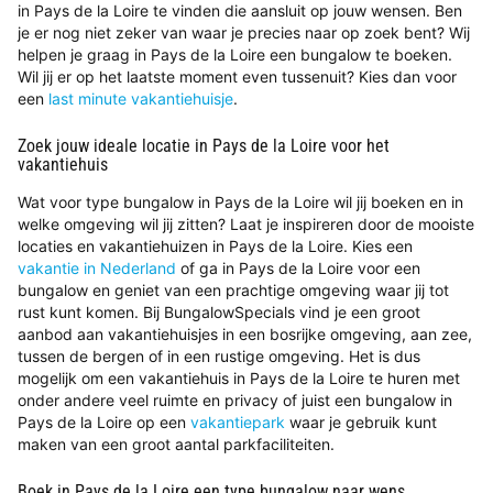
in Pays de la Loire te vinden die aansluit op jouw wensen. Ben
je er nog niet zeker van waar je precies naar op zoek bent? Wij
helpen je graag in Pays de la Loire een bungalow te boeken.
Wil jij er op het laatste moment even tussenuit? Kies dan voor
een
last minute vakantiehuisje
.
Zoek jouw ideale locatie in Pays de la Loire voor het
vakantiehuis
Wat voor type bungalow in Pays de la Loire wil jij boeken en in
welke omgeving wil jij zitten? Laat je inspireren door de mooiste
locaties en vakantiehuizen in Pays de la Loire. Kies een
vakantie in Nederland
of ga in Pays de la Loire voor een
bungalow en geniet van een prachtige omgeving waar jij tot
rust kunt komen. Bij BungalowSpecials vind je een groot
aanbod aan vakantiehuisjes in een bosrijke omgeving, aan zee,
tussen de bergen of in een rustige omgeving. Het is dus
mogelijk om een vakantiehuis in Pays de la Loire te huren met
onder andere veel ruimte en privacy of juist een bungalow in
Pays de la Loire op een
vakantiepark
waar je gebruik kunt
maken van een groot aantal parkfaciliteiten.
Boek in Pays de la Loire een type bungalow naar wens