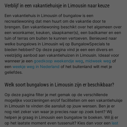
Verblijf in een vakantiehuisje in Limousin naar keuze
Een vakantiehuis in Limousin of bungalow is een
recreatiewoning dat men huurt om de vakantie door te
brengen. Een vakantiewoning beschikt over het algemeen over
een woonkamer, keuken, slaapkamer(s), een badkamer en een
tuin of terras om buiten te kunnen vertoeven. Benieuwd naar
welke bungalows in Limousin wij op BungalowSpecials te
bieden hebben? Op deze pagina vind je een een divers en
veelzijdig aanbod aan vakantiehuizen in Limousin. Ideaal voor
wanneer je een
goedkoop weekendje weg
,
midweek weg
of
een
weekje weg in Nederland
of het buitenland wilt met je
geliefdes.
Welk soort bungalows in Limousin zijn er beschikbaar?
Op deze pagina filter je met gemak op de verschillende
mogelijke voorzieningen en/of faciliteiten om een vakantiehuisje
in Limousin te vinden die aansluit op jouw wensen. Ben je er
nog niet zeker van waar je precies naar op zoek bent? Wij
helpen je graag in Limousin een bungalow te boeken. Wil jij er
op het laatste moment even tussenuit? Kies dan voor een
last