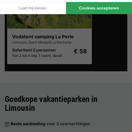
Vodatent camping La Perle
Limousin
,
Saint Medard La Rochette
Safaritent 2 personen
€ 58
Van 3 tot 4 sep, 1 nacht, Vanaf
Goedkope vakantieparken in
Limousin
Beste aanbieding
voor 3 overnachtingen