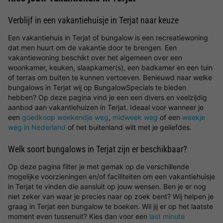
Verblijf in een vakantiehuisje in Terjat naar keuze
Een vakantiehuis in Terjat of bungalow is een recreatiewoning
dat men huurt om de vakantie door te brengen. Een
vakantiewoning beschikt over het algemeen over een
woonkamer, keuken, slaapkamer(s), een badkamer en een tuin
of terras om buiten te kunnen vertoeven. Benieuwd naar welke
bungalows in Terjat wij op BungalowSpecials te bieden
hebben? Op deze pagina vind je een een divers en veelzijdig
aanbod aan vakantiehuizen in Terjat. Ideaal voor wanneer je
een
goedkoop weekendje weg
,
midweek weg
of een
weekje
weg in Nederland
of het buitenland wilt met je geliefdes.
Welk soort bungalows in Terjat zijn er beschikbaar?
Op deze pagina filter je met gemak op de verschillende
mogelijke voorzieningen en/of faciliteiten om een vakantiehuisje
in Terjat te vinden die aansluit op jouw wensen. Ben je er nog
niet zeker van waar je precies naar op zoek bent? Wij helpen je
graag in Terjat een bungalow te boeken. Wil jij er op het laatste
moment even tussenuit? Kies dan voor een
last minute