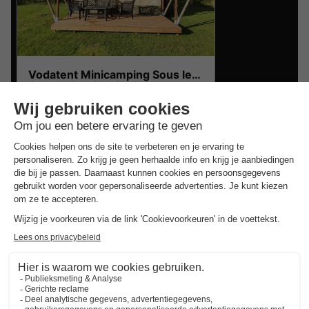
Vodatent Minicamping Sous les Cloches
Auvergne
,
Terjat
Safaritent 4 personen
€ 320
Van 27 tot 30 sep, 3 nachten,
Vanaf
Goedkope verblijven rond
Terjat
.
Beste aanbieding
voor 3 overnachtingen