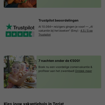
Trustpilot beoordelingen
Al 10.064+ reizigers gingen je voor! —
„Al
vakantie bij het boeken“
(Emy) ·
4.5 / 5 op
Trustpilot
7 nachten onder de €500!
Boek nu een voordelige zomervakantie &
profiteer aan het zwembad!
Ontdek meer
Kies jouw vakantiehuis in Terjat