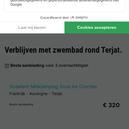
Vodatent Minicamping Sous les Cloches
Frankrijk
-
Auvergne
-
Terjat
€ 320
Beste aanbieding
Verblijven met zwembad rond
Terjat
.
Beste aanbieding
voor 3 overnachtingen
Vodatent Minicamping Sous les Cloches
Frankrijk
-
Auvergne
-
Terjat
€ 320
Beste aanbieding