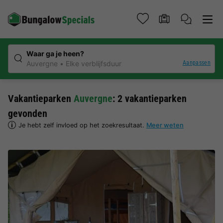
Waar ga je heen?
Aanpassen
Auvergne
Elke verblijfsduur
Vakantieparken
Auvergne
: 2 vakantieparken
gevonden
Je hebt zelf invloed op het zoekresultaat.
Meer weten