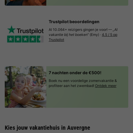
Trustpilot beoordelingen
Al 10.064+ reizigers gingen je voor! —
„Al
vakantie bij het boeken“
(Emy) ·
4.5 / 5 op
Trustpilot
7 nachten onder de €500!
Boek nu een voordelige zomervakantie &
profiteer aan het zwembad!
Ontdek meer
Kies jouw vakantiehuis in Auvergne