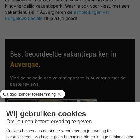
kindvriendelijk vakantiepark. Waar je ook voor kiest, met een
vakantiehuisje in Auvergne en de
aanbiedingen van
BungalowSpecials
zit je altijd goed!
Best beoordeelde vakantieparken in
Auvergne
.
Vind de selectie van vakantieparken in Auvergne met de
beste reviews.