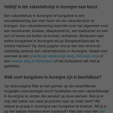
Verblijf in een vakantiehuisje in Auvergne naar keuze
Een vakantiehuis in Auvergne of bungalow is een
recreatiewoning dat men huurt om de vakantie door te
brengen. Een vakantiewoning beschikt over het algemeen over
een woonkamer, keuken, slaapkamer(s), een badkamer en een
tuin of terras om buiten te kunnen vertoeven. Benieuwd naar
welke bungalows in Auvergne wij op BungalowSpecials te
bieden hebben? Op deze pagina vind je een een divers en
veelzijdig aanbod aan vakantiehuizen in Auvergne. Ideaal voor
wanneer je een
goedkoop weekendje weg
,
midweek weg
of
een
weekje weg in Nederland
of het buitenland wilt met je
geliefdes.
Welk soort bungalows in Auvergne zijn er beschikbaar?
Op deze pagina filter je met gemak op de verschillende
mogelijke voorzieningen en/of faciliteiten om een vakantiehuisje
in Auvergne te vinden die aansluit op jouw wensen. Ben je er
nog niet zeker van waar je precies naar op zoek bent? Wij
helpen je graag in Auvergne een bungalow te boeken. Wil jij er
op het laatste moment even tussenuit? Kies dan voor een
last