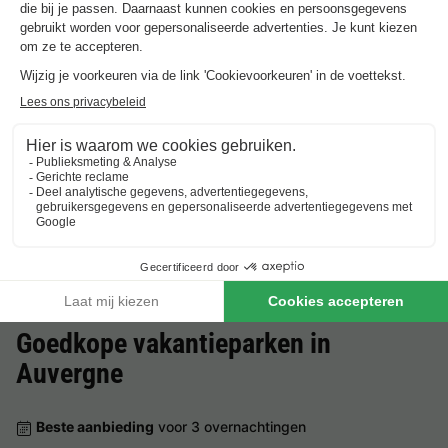
Vodatent Charmecamping Domaine Bleu Celeste
Auvergne
,
Couleuvre
Safaritent 4 personen
€ 235
Van 9 tot 12 sep, 3 nachten,
Vanaf
Goedkope vakantieparken in
Auvergne
Beste aanbieding
voor 3 overnachtingen