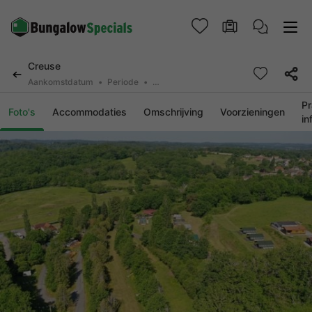
Creuse
Aankomstdatum
Periode
2 personen, 0 huisdier
Pr
Foto's
Accommodaties
Omschrijving
Voorzieningen
in