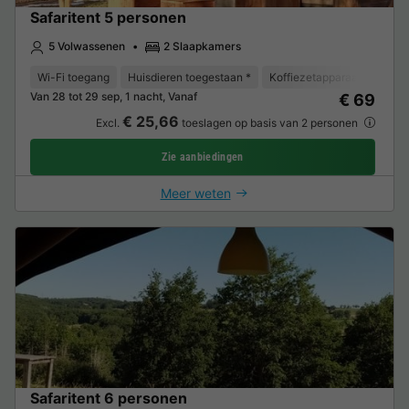
Safaritent 5 personen
5 Volwassenen
2 Slaapkamers
Wi-Fi toegang
Huisdieren toegestaan *
Koffiezetapparaat
Koelk
Van 28 tot 29 sep, 1 nacht, Vanaf
€ 69
€ 25,66
Excl.
toeslagen op basis van 2 personen
Zie aanbiedingen
Meer weten
Safaritent 6 personen