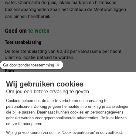
water. Charmante dorpjes, lokale markten en historische
bezienswaardigheden zoals het Château de Montbrun liggen
ook binnen handbereik.
Goed om
te weten
Toeristenbelasting
De toeristenbelasting van €0,33 per volwassene per nacht
dient op locatie betaald te worden.
Borg
De waarborgsom van €500 dient ter plaatse betaald te
worden.
Huisdieren
Er kan een huisdier worden bijgeboekt voor €3 per huisdier per
nacht. Dit dient ter plaatse betaald te worden.
Handdoeken en lakenpakket