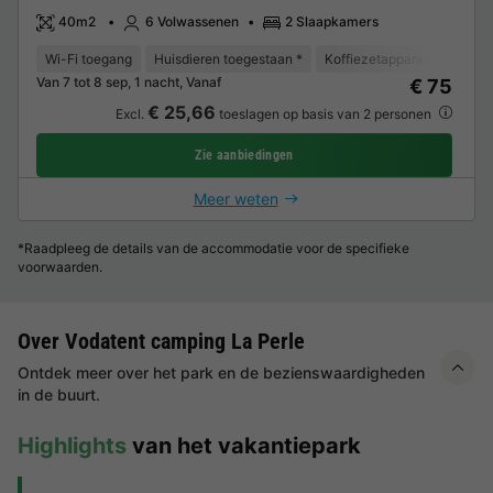
40m2
6 Volwassenen
2 Slaapkamers
Wi-Fi toegang
Huisdieren toegestaan *
Koffiezetapparaat
Koelk
Van 7 tot 8 sep, 1 nacht, Vanaf
€ 75
€ 25,66
Excl.
toeslagen op basis van 2 personen
Zie aanbiedingen
Meer weten
*Raadpleeg de details van de accommodatie voor de specifieke
voorwaarden.
Over Vodatent camping La Perle
Ontdek meer over het park en de bezienswaardigheden
in de buurt.
Highlights
van het vakantiepark