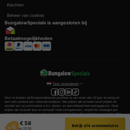
Klachten
Beheer van cookies
BungalowSpecials is aangesloten bij
Betaalmogelijkheden
Taal veranderen
Door te boeken bij BungalowSpecials profiteer je van meer dan 20 jaar ervaring en
een ruim aanbod aan vakantieverblijven. Alle prijzen zijn actuele vanaf prijzen en
worden per accommodatie o.b.v. plaats- en beschikbaarheid weergegeven. Deze
prijzen zijn inclusief btw en exclusief reserveringskosten, verplichte toeslagen per
persoon (per nacht) en eventuele toeristenbelasting. Door middel van cookies willen
wij je zo goed mogelijk van dienst zijn.
€ 58
Bekijk alle accommodaties
© 2002 - 2025 AddGuests B.V. Alle rechten voorbehouden.
Filter
11 - 12 sep 2026