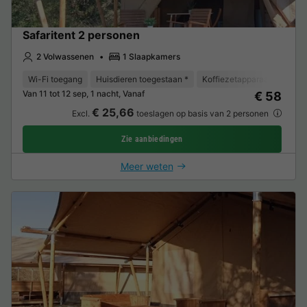
Safaritent 2 personen
2 Volwassenen
1 Slaapkamers
Wi-Fi toegang
Huisdieren toegestaan *
Koffiezetapparaat
Koelk
Van 11 tot 12 sep, 1 nacht, Vanaf
€ 58
€ 25,66
Excl.
toeslagen op basis van 2 personen
Zie aanbiedingen
Meer weten