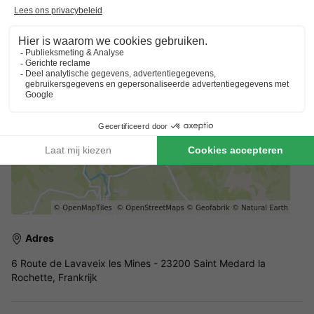
Handdoeken en lakens zijn niet inbegrepen. Er kan op locatie
een handdoeken en lakenpakket worden bijgeboekt voor €16
per persoon.
Adres
6 Route de Lavaveix les Mines - 23200 Saint Medard la
Rochette, Frankrijk