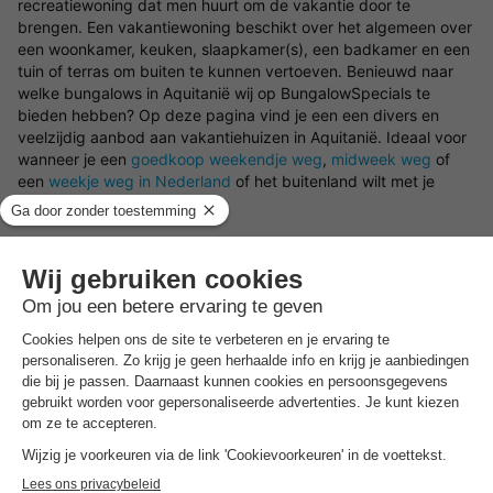
recreatiewoning dat men huurt om de vakantie door te
brengen. Een vakantiewoning beschikt over het algemeen over
een woonkamer, keuken, slaapkamer(s), een badkamer en een
tuin of terras om buiten te kunnen vertoeven. Benieuwd naar
welke bungalows in Aquitanië wij op BungalowSpecials te
bieden hebben? Op deze pagina vind je een een divers en
veelzijdig aanbod aan vakantiehuizen in Aquitanië. Ideaal voor
wanneer je een
goedkoop weekendje weg
,
midweek weg
of
een
weekje weg in Nederland
of het buitenland wilt met je
geliefdes.
Welk soort bungalows in Aquitanië zijn er beschikbaar?
Op deze pagina filter je met gemak op de verschillende
mogelijke voorzieningen en/of faciliteiten om een vakantiehuisje
in Aquitanië te vinden die aansluit op jouw wensen. Ben je er
nog niet zeker van waar je precies naar op zoek bent? Wij
helpen je graag in Aquitanië een bungalow te boeken. Wil jij er
op het laatste moment even tussenuit? Kies dan voor een
last
minute vakantiehuisje
.
Zoek jouw ideale locatie in Aquitanië voor het vakantiehuis