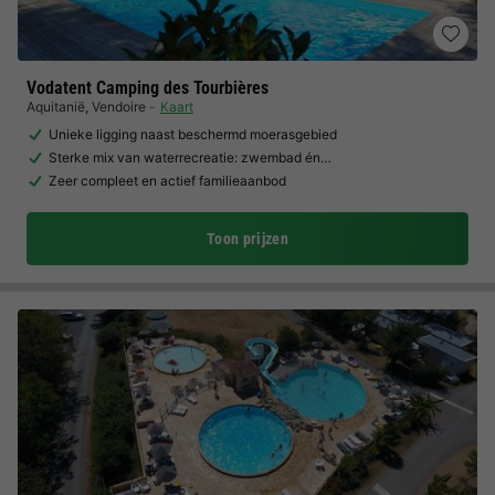
Vodatent Camping des Tourbières
Aquitanië
,
Vendoire
Kaart
Unieke ligging naast beschermd moerasgebied
Sterke mix van waterrecreatie: zwembad én…
Zeer compleet en actief familieaanbod
Toon prijzen