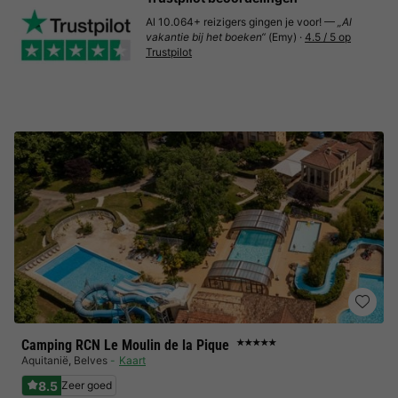
Al 10.064+ reizigers gingen je voor! —
„Al
vakantie bij het boeken“
(Emy) ·
4.5 / 5 op
Trustpilot
Camping RCN Le Moulin de la Pique
★★★★★
Aquitanië
,
Belves
Kaart
8.5
Zeer goed