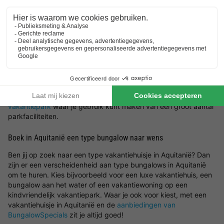
Wat voor type bungalow in Aquitanië wil jij boeken en in welke
omgeving wil jij zitten? Laat je inspireren door de mooiste
locaties en vakantiehuizen in Aquitanië. Kies een
vakantie in
Nederland
of ga in Aquitanië voor een bungalow en geniet van
een prachtige omgeving waar jij tot rust kunt komen. Bij
BungalowSpecials vind je een groot aanbod aan
vakantiehuisjes in een bosrijke omgeving, aan zee, tussen de
bergen of in een rustige omgeving. Het is dus mogelijk om een
vakantiehuis in Aquitanië te huren met onder andere veel
ruimte en privacy of juist een bungalow in Aquitanië op een
vakantiepark
waar je gebruik kunt maken van een groot aantal
parkfaciliteiten.
Boek in Aquitanië een type bungalow naar wens
Ben jij op zoek naar een type vakantiehuisje in Aquitanië? Dan
zijn er een verscheidenheid aan type bungalows in Aquitanië
om te huren. Kies bijvoorbeeld voor een luxe vakantiehuis, een
bungalow aan het water of een vakantiewoning op een
kindvriendelijk vakantiepark. Waar je ook voor kiest, met een
vakantiehuisje in Aquitanië en de
aanbiedingen van
BungalowSpecials
zit je altijd goed!