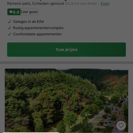
Rijnland-palts
,
Schleiden-gemund
(32,9 km van Amel)
Kaart
8.6
Zeer goed
Gelegen in de Eifel
Rustig appartementencomplex
Comfortabele appartementen
Toon prijzen