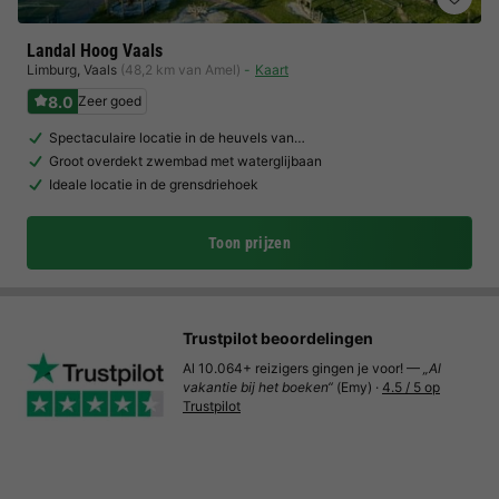
Landal Hoog Vaals
Limburg
,
Vaals
(48,2 km van Amel)
Kaart
8.0
Zeer goed
Spectaculaire locatie in de heuvels van…
Groot overdekt zwembad met waterglijbaan
Ideale locatie in de grensdriehoek
Toon prijzen
Trustpilot beoordelingen
Al 10.064+ reizigers gingen je voor! —
„Al
vakantie bij het boeken“
(Emy) ·
4.5 / 5 op
Trustpilot