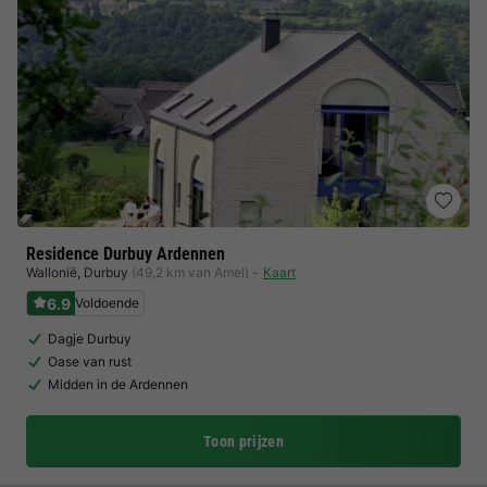
Residence Durbuy Ardennen
Wallonië
,
Durbuy
(49,2 km van Amel)
Kaart
6.9
Voldoende
Dagje Durbuy
Oase van rust
Midden in de Ardennen
Toon prijzen