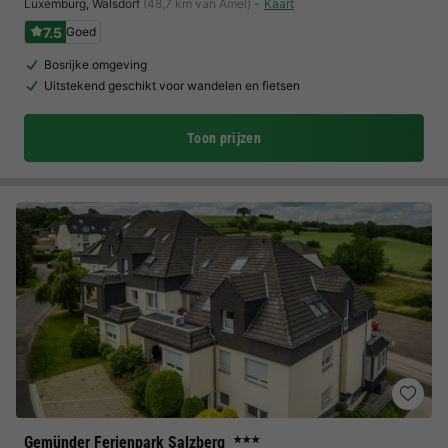
Luxemburg
,
Walsdorf
(48,7 km van Amel)
Kaart
7.5
Goed
Bosrijke omgeving
Uitstekend geschikt voor wandelen en fietsen
Toon prijzen
Gemünder Ferienpark Salzberg
★★★