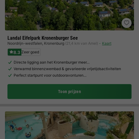
Landal Eifelpark Kronenburger See
Noordrijn-westfalen
,
Kronenburg
(21,4 km van Amel)
Kaart
8.3
Zeer goed
Directe ligging aan het Kronenburger meer…
Verwarmd binnenzwembad & gevarieerde vrijetijdsactiviteiten
Perfect startpunt voor outdooravonturen…
Toon prijzen