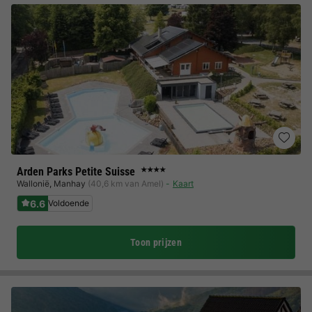
Arden Parks Petite Suisse
★★★★
Wallonië
,
Manhay
(40,6 km van Amel)
Kaart
6.6
Voldoende
Toon prijzen