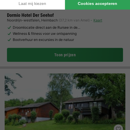
Dormio Hotel Der Seehof
Noordrijn-westfalen
,
Heimbach
(37,2 km van Amel)
Kaart
Droomlocatie direct aan de Rursee in de…
Wellness & fitness voor uw ontspanning
Bootverhuur en excursies in de natuur
Toon prijzen