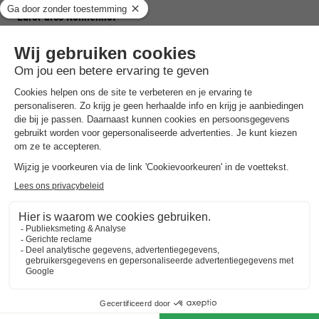
EuroParcs Kohnenhof
Luxemburg
,
Eisenbach
(37,5 km van Amel)
Kaart
8.8
Zeer goed
Fantastische locatie in het hart van de…
Huisdieren toegestaan
Ideaal voor natuurliefhebbers
Toon prijzen