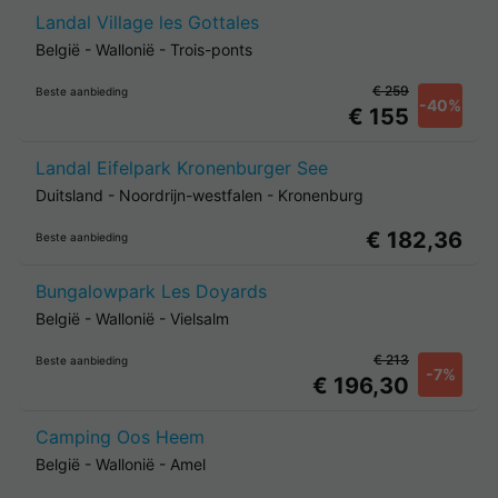
Landal Village les Gottales
België
-
Wallonië
-
Trois-ponts
€ 259
Beste aanbieding
-40%
€ 155
Landal Eifelpark Kronenburger See
Duitsland
-
Noordrijn-westfalen
-
Kronenburg
€ 182,36
Beste aanbieding
Bungalowpark Les Doyards
België
-
Wallonië
-
Vielsalm
€ 213
Beste aanbieding
-7%
€ 196,30
Camping Oos Heem
België
-
Wallonië
-
Amel