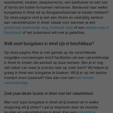
woonkamer, keuken, slaapkamer(s), een badkamer en een tuin
of terras om buiten te kunnen vertoeven. Benieuwd naar welke
bungalows in Amel wij op BungalowSpecials te bieden hebben?
Op deze pagina vind je een een divers en veelzijdig aanbod
aan vakantiehuizen in Amel. Ideaal voor wanneer je een
goedkoop weekendje weg
,
midweek weg
of een
weekje weg in
Nederland
of het buitenland wilt met je geliefdes.
Welk soort bungalows in Amel zijn er beschikbaar?
Op deze pagina filter je met gemak op de verschillende
mogelijke voorzieningen en/of faciliteiten om een vakantiehuisje
in Amel te vinden die aansluit op jouw wensen. Ben je er nog
niet zeker van waar je precies naar op zoek bent? Wij helpen je
graag in Amel een bungalow te boeken. Wil jij er op het laatste
moment even tussenuit? Kies dan voor een
last minute
vakantiehuisje
.
Zoek jouw ideale locatie in Amel voor het vakantiehuis
Wat voor type bungalow in Amel wil jij boeken en in welke
omgeving wil jij zitten? Laat je inspireren door de mooiste
locaties en vakantiehuizen in Amel. Kies een
vakantie in