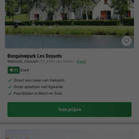
Bungalowpark Les Doyards
Wallonië
,
Vielsalm
(20,2 km van Amel)
Kaart
7.1
Goed
Direct aan meer van Vielsalm
Grote speeltuin met ligweide
Paardrijden in Mont-le-Soie
Toon prijzen