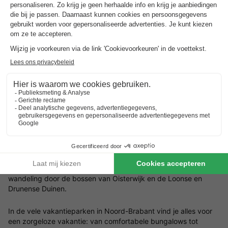
Vakantieparken in Hilvarenbeek
Verblijf nabij Safaripark Beekse Bergen
Beleef de natuur én de dieren
Aanrader voor de gezinsvakantie
Bekijk vakantieparken
Vakantie in Noord-Brabant
Ontdek bruisende steden zoals ’s-Hertogenbosch, Eindhoven,
Breda en Tilburg, waar cultuur en gezelligheid hand in hand
gaan. Bezoek het Nationaal Park De Biesbosch of maak een
wandeling door de bossen van Oisterwijk en de Loonse en
Drunense Duinen.
In de vele vakantieparken in Noord-Brabant vind je alles voor
een zorgeloze vakantie: van comfortabele bungalows tot