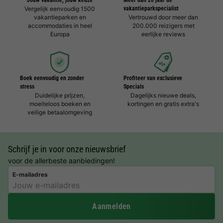
Jouw vakantie, jouw keuze
Meer dan 20 jaar dé
Vergelijk eenvoudig 1500
vakantieparkspecialist
vakantieparken en
Vertrouwd door meer dan
accommodaties in heel
200.000 reizigers met
Europa
eerlijke reviews
Boek eenvoudig en zonder
Profiteer van exclusieve
stress
Specials
Duidelijke prijzen,
Dagelijks nieuwe deals,
moeiteloos boeken en
kortingen en gratis extra's
veilige betaalomgeving
Schrijf je in voor onze nieuwsbrief
voor de allerbeste aanbiedingen!
E-mailadres
Aanmelden