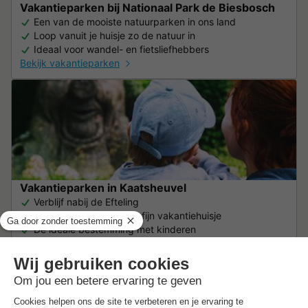
Vakantieparken bij Nationaal Park de Biesbosch
Een van de mooiste natuurparken in ons land
Loop vanuit je huisje zo de natuur in
Ideaal voor wandel- en fietsliefhebbers
Bekijk vakantieparken
Vakantieparken in Kaatsheuvel
Verblijf nabij de Efteling
Combineer het met een fijn vakantiehuisje
De ideale bestemming met kinderen
Bekijk vakantieparken